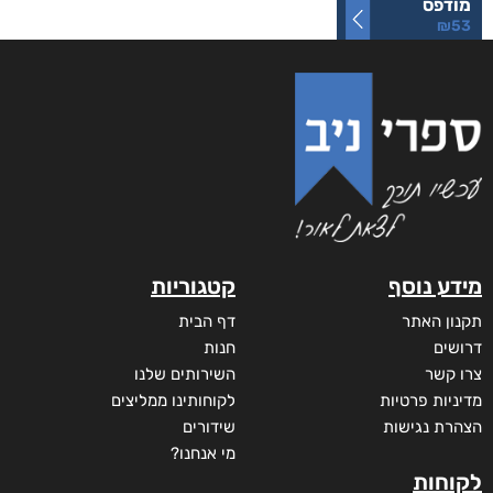
לחזור קדימה
₪
53
–
₪
40
דיגיטלי
₪
40
מודפס
₪
53