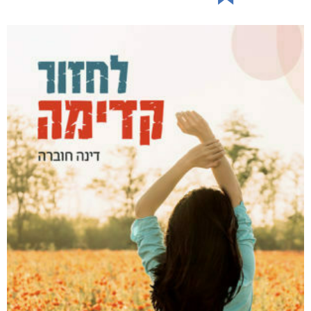
דמנציה: המדריך למטפלים באדם עם דמנציה (אלצהיימר)
₪
40
דיגיטלי
₪
40