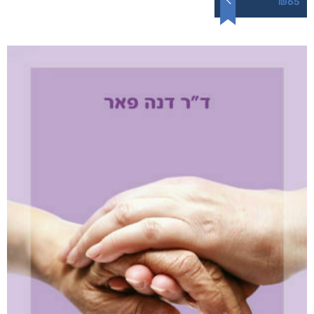
תופעות לוואי
₪
65
–
₪
40
דיגיטלי
₪
40
מודפס
₪
65