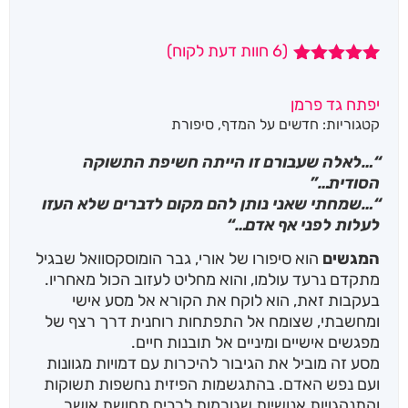
(
6
חוות דעת לקוח)
6
מדורגים
5.00
מתוך 5
יפתח גד פרמן
מבוסס על
קטגוריות:
חדשים על המדף
,
סיפורת
דירוגים של
לקוחות
“…לאלה שעבורם זו הייתה חשיפת התשוקה
הסודית…”
“…שמחתי שאני נותן להם מקום לדברים שלא העזו
לעלות לפני אף אדם…“
המגשים
הוא סיפורו של אורי, גבר הומוסקסוואל שבגיל
מתקדם נרעד עולמו, והוא מחליט לעזוב הכול מאחריו.
בעקבות זאת, הוא לוקח את הקורא אל מסע אישי
ומחשבתי, שצומח אל התפתחות רוחנית דרך רצף של
מפגשים אישיים ומיניים אל תובנות חיים.
מסע זה מוביל את הגיבור להיכרות עם דמויות מגוונות
ועם נפש האדם. בהתגשמות הפיזית נחשפות תשוקות
והתנהגויות אנושיות שגורמות לרבים תחושת אושר.