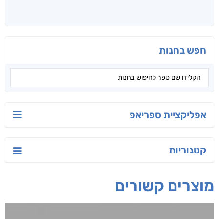
מקטע
פרקליטו של ישו
מחסה מהסערה
גדי רז
מאיר דאבוש
מיכאל קרצ'מר