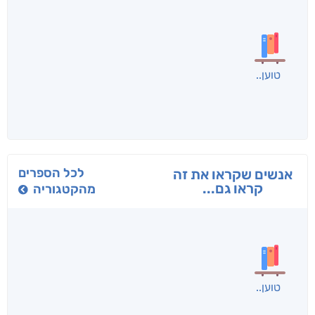
בפנוכו
הנוסע
תרדמת
חני שאטן
אריאל פרויליך
א. פ.
לכל הספרים
אנשים שקראו את זה
קראו גם...
מהקטגוריה