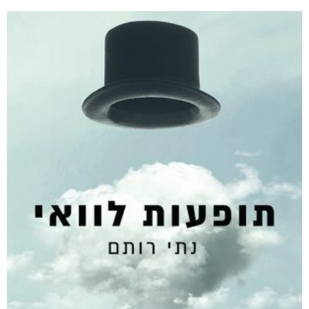
ליבוביץ או היעדרו של אלוהים
₪
94
–
₪
35
דיגיטלי
₪
35
מודפס
₪
94