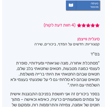
טעימה
מהספר
(
4
חוות דעת לקוח)
4
מדורגים
5.00
מתוך 5
סיגלית ווייצמן
מבוסס על
קטגוריות:
חדשים על המדף
,
ביכורים
,
שירה
דירוגים של
לקוחות
בס"ד
"מסתכלת אחורה, מונה שגיאותיי ומעידותיי, סופרת
לעצמי כמונה מטבעות, חטאים שחטאתי בלב שלם,
חטאים שבהם החטאתי את היותי ברייה מושלמת.
חטאים שבהם לא סלחתי גם לי על שפגעתי בעצמי ולא
השלמתי עם היותי."
בספר ביכורים זה אני חושפת בפניכם התבוננות אישית
על צמתים משמעותיים כרעיה, כאימא וכאישה – מתוך
חוטים של אמונה, צמיחה והתרוממות רוח, וממקום של