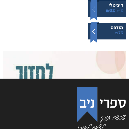
זוהרה
₪
73
–
₪
32
דיגיטלי
₪
32
₪
40