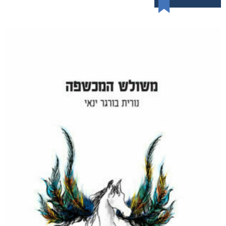
שדים ושלדים בארון הקודש
₪
65
–
₪
50
דיגיטלי
₪
50
מודפס
₪
65