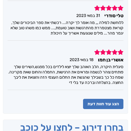
5
טלי סודרי
31 במאי 2023
ללוחשת למילה ,,, מה אומר לך יקרה... רכשתי את ספר הביכורים שלך,
קוראת מצטמררת מהתרגשות ושוב טועמת,... ממש כמו משהו טוב שלא
יגמר מהר... מילים שנוגעות אשריך על היכולת
5
אושרי בן חמו
18 במאי 2023
סיגלית היקרה, הלב האוהב שלך יוצא לילדים בכל מפגש,השירים שלך
פותחים צוהר לנשמה ומראים את הרגישות, החמלה והחום שאת מקרינה.
שמח כל כך בשבילך שהגשת את החלום העצמי הזה והוצאת את ליבך
החוצה. בהצלחה וברכה עד בלי די
הצג עוד חוות דעת
בחרו דירוג – לחצו על כוכב