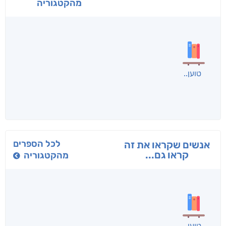
מהקטגוריה
בפנוכו
הנוסע
תרדמת
חני שאטן
אריאל פרויליך
א. פ.