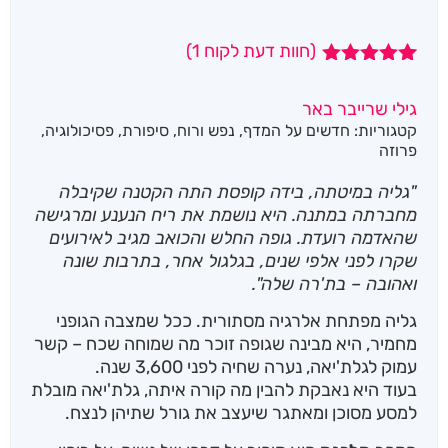
(חוות דעת לקוח
1
)
1
מדורג
5.00
מתוך 5
גילי שרייבר באר
מבוסס על
קטגוריות:
חדשים על המדף
,
נפש ורוח
,
סיפורת
,
פסיכולוגיה
,
דירוגים של
לקוחות
פרוזה
"גליה במיטתה, בידה קופסת התה הקטנה שקיבלה
מחברתה במתנה. היא נושמת את ריח הנענע ומרגישה
שהאדמה רועדת. גופה החלש והכואב מגיב לאירועים
שקרו לפני אלפי שנים, בגלגול אחר, בתרבות שונה
ואהובה – בת'רה שלה".
גליה מפתחת אלרגיה מסתורית. ככל שמצבה הגופני
מחמיר, היא מבינה שגופה זוכר מה שמוחה שכח – קשר
עמוק לגלת'יאה, נערה שחיה לפני 3,600 שנה.
בעוד היא נאבקת להבין מה קורה איתה, גלת'יאה מובלת
למסע מסוכן ומאתגר שיעצב את גורל שתיהן לנצח.