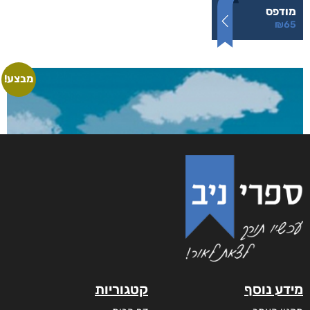
והים ביניהן
₪
65
–
₪
35
דיגיטלי
₪
35
מודפס
₪
65