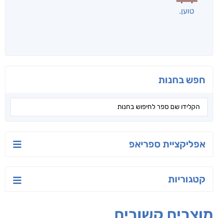
לכל הספרים
אנשים שקראו את זה
קראו גם...
מהקטגוריה
יש לי נפש רעועה
בילי הבלשית וחידת
טרור בשם האמונה
הלב
יאיר פומרנץ
עו"ד מאלק חיר
ד"ר ליאור סומך