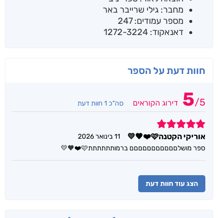
מחבר: גילי שרייבר באר
מספר עמודים: 247
דאנאקוד: 1272-3224
חוות דעת על הספר
5
/
5
דירוג הקוראים
סה"כ 1 חוות דעת
5
אוריקי הקטנה🩷❤️🧡💛
11 בינואר 2026
ספר מושלםםםםםםםםםםם ברמותתתתתת🩷❤️🧡💛
הצג עוד חוות דעת