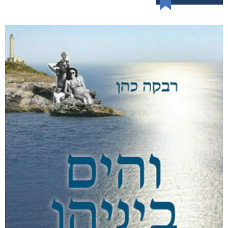
הרעש של הלילה
₪
49
–
₪
35
דיגיטלי
₪
35
מודפס
₪
49