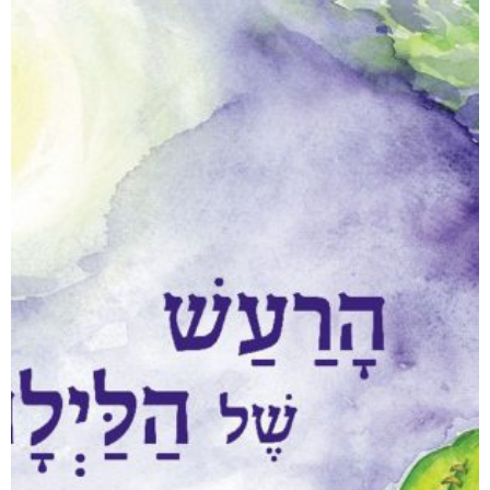
היו ימים יפים בפלוגה
₪
80
–
₪
50
דיגיטלי
₪
50