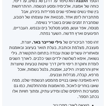
הספר
הלבנה
הוא סיפור על דרכן של נשים, על ריפוי,
כוחה של אמונה, אלכימיה ומסע הנשמה. ההתרחשות
בין שתי נשים שאלפי שנים מפרידות ביניהן, אבל
מתחברות לזמן אחד, מבטאת את עוצמתו של הטבע,
שמחברת זמנים שונים בשבריר נשימה.
מנוסה, אפר ועשן, מסע מטלטל בים ובנפש. העבריים,
הפיגועים וארץ חדשה. השער נפתח.
זהו ספר הביכורים של
גילי שרייבר באר.
יוצרת,
מעצבת, מצלמת וכותבת, בעלת תואר בעיצוב ובאומנות
ומאחוריה עשרים שנות עבודה בתחום התקשורת. גילי
נשואה, אימא לשלושה ילדים ושני כלבים. לאורך השנים
לומדת וחוקרת ריפוי ודיוק דרך שיטות טבעיות שיוצרות
איזון והרמוניה: הילינג, אומנות, גלגול נשמות, אוכל
מרפא, קבלה, מנדלות וצבעים.
היא מאמינה שאנו בנויים מהמסע הנשמתי שלנו, ממה
שאנו בוחרים לאכול, מהאמונות ומההחלטות, כמו גם
ממערכות היחסים שלנו ומידע עתיק, ומתוך חוויות אלו
נכתב הספר.
הוצאה לאור: ספרי ניב