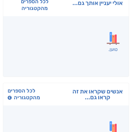
לכל הספרים
אולי יעניין אותך גם...
מהקטגוריה
בפנוכו
הנוסע
תרדמת
חני שאטן
אריאל פרויליך
א. פ.