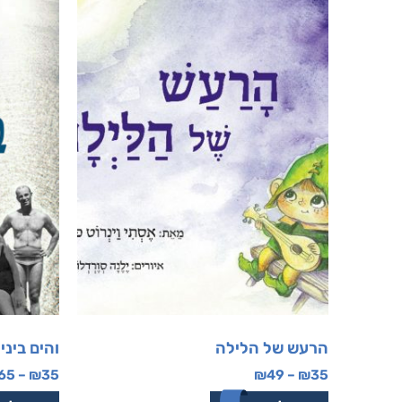
הרעש של הלילה
והים ביני
65
–
₪
35
₪
49
–
₪
35