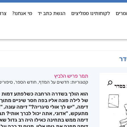
מרים
לקוחותינו ממליצים
הגשת כתב יד
מי אנחנו?
צרו
דר
תמר פריש הלביץ
קטגוריות:
חדשים על המדף
,
חודש הספר
,
סיפורים
הוא הולך בשדרה הרחבה כשלפתע דמות ק
של לילה פונה אליו בפה חסר שיניים מתוך פ
דימה, "יש לך אולי סיגריה?" דימה עונה, 
מתעקש, "אדוני, אתה יכול לברך אותי? תב
דימה ממש בתחינה כאילו היה רב גדול שאנ
דימה מפנה את גופו אליו, מניח יד רכה על 