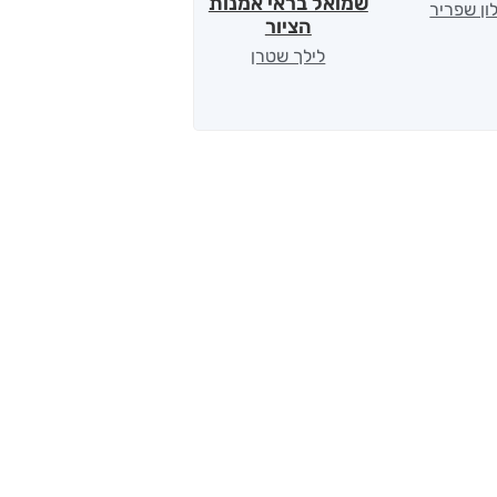
שמואל בראי אמנות
ון שפריר
ירדן כהן
הציור
לילך שטרן