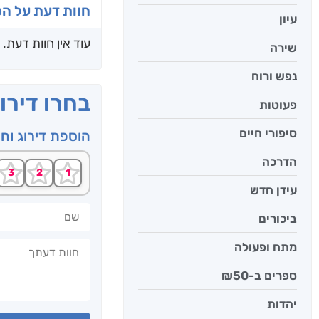
חוות דעת על ה
עיון
עוד אין חוות דעת.
שירה
נפש ורוח
בחרו דירו
פעוטות
סיפורי חיים
הוספת דירוג וח
הדרכה
עידן חדש
שם
ביכורים
חוות דעתך
מתח ופעולה
ספרים ב-₪50
יהדות