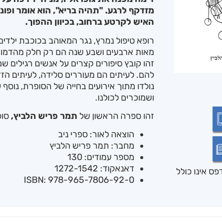
מזדקף לרגע. "תהיה בריא", הוא אומר ופו
האיש לקרטע ברחוב, בכיוון ההפוך.
רופא טיפול נמרץ, נגר המאוהב בכוכבת ילדים,
מאות ארבעים ושבע שנה הם רק חלק מהדמויו
זהו קובץ סיפורים קצרים על אנשים רגילים 
להם. לעיתים הם מעוררים סלידה, לעיתים הזד
נולדו מתוך אירועים בחייה של הסופרת, נוסף 
ושמוכרים לכולנו.
זהו ספרה הראשון של
תמר פריש הלביץ,
סופ
הוצאה לאור: ספרי ניב
מחבר: תמר פריש הלביץ
מספר עמודים: 130
דאנאקוד: 1272-1542
ס אינו כולל
ISBN: 978-965-7806-92-0