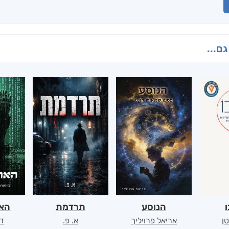
גם...
ו
הנוסע
תרדמת
האר
ן
אריאל פרויליך
א. פ.
דו