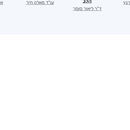
הלב
רנץ
עו"ד מאלק חיר
אל
ד"ר ליאור סומך