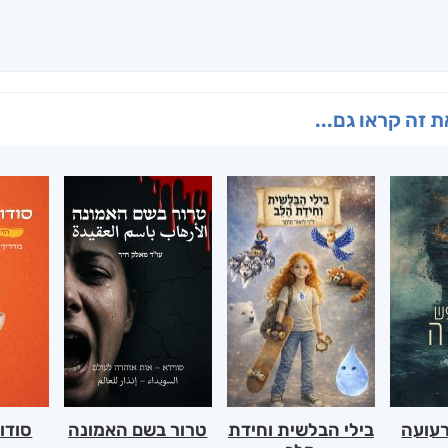
 זה קראו גם...
רעועה
בילי הבלשית וחידת
טרור בשם האמונה
סודו