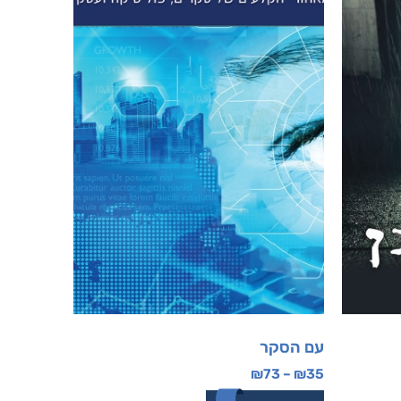
עם הסקר
₪
73
–
₪
35