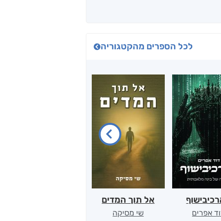
לכל הספרים מהקטגוריה
כיבישוף
אל תוך המדים
יין, שקרים והייטק
ד אפרים
שי מסיקה
קטי סול