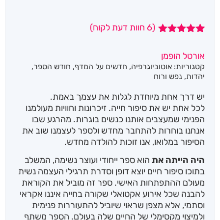
(
6
חוות דעת לקוח)
6
מדורגים
5.00
מתוך 5
אורטל הופמן
מבוסס על
קטגוריות:
אוטוביוגרפיה
,
חדשים על המדף
,
חודש הספר
,
דירוגים של
לקוחות
יהדות
,
נפש ורוח
יש דרך אחת מיוחדת לגלות את עצמך באמת.
לכל אחת יש את סיפור חייה. זיכרונות וחוויות מעולמנו
הפנימי שמעצבים אותנו כנשים בוגרות. מהרגע שבו
אנחנו בוחרות להתחבר מחדש ולספר לעצמנו שוב את
הסיפור במלואו, אנו זוכות להולדה מחדש.
היה הייתה את
הוא ספר ייחודי ועוצר נשימה, המשלב
בתוכו סיפור חיים יוצא דופן וסדרת תרגילי העצמה נשית
מעולם ההתפתחות האישי. ספר זה מוביל את הקוראת
להבנה שכל אירוע אקטואלי שקורה בחייה איננו אקראי
וסתמי, אלא מצפן שראוי שיוביל להתעוררות פנימית
ולמיצוי מקסימלי של החיים שלה בעולם. הספר משתף