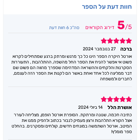
חוות דעת על הספר
5
/
5
דירוג הקוראים
סה"כ 6 חוות דעת
5
ברכה
27 בנובמבר 2024
אורטל היקרה הספר הינו כל כך מרגש ומרתק ברגע שמתחילים לקרוא
פשוט אי אפשר להניח את הספר החל מהשפה, ההתלהבות , התעוררות
הסקרנות והלקחים וההשראה המדהימה שספרך מהווה הם פשוט שם
דבר ממליצה לכל אחד ואחת באשר הם לקנות את הספר הזה לעצמם,
לחברים ולמשפחה
5
אושרת הלל
14 ביולי 2024
כתיבה חכמה, שנונה ומרתקת. הסופרת אורטל הופמן, מצליחה לעורר
אצל הקורא התלהבות ורצון מעמיק לנבור בכתוב ולהפיק ממנו את
המיטב. אורטל השתמשה במונחים חדשים, קולחים ומסקרנים. בהחלט
ספר מומלץ!