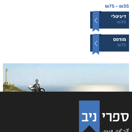
לעוף על כנפי החיים
₪
75
–
₪
35
דיגיטלי
₪
35