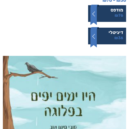
ללא סימנים מקדימים
₪
76
–
₪
36
מודפס
₪
76