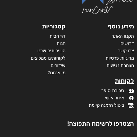
מודפס
₪
75