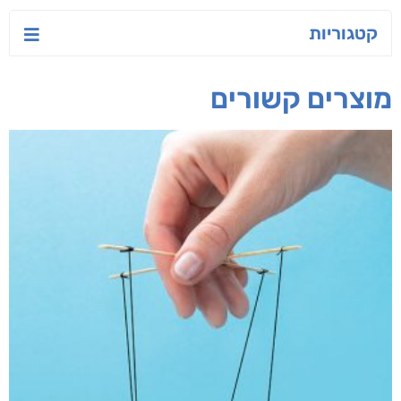
ישראל-סין:
הסודות של ליבי
הלוטוס
המשחק האסטרטגי
אורנה לוי אליהו
ג'וליה שניידר
קאריס וויטי
חפש בחנות
אפליקציית ספריאפ
קטגוריות