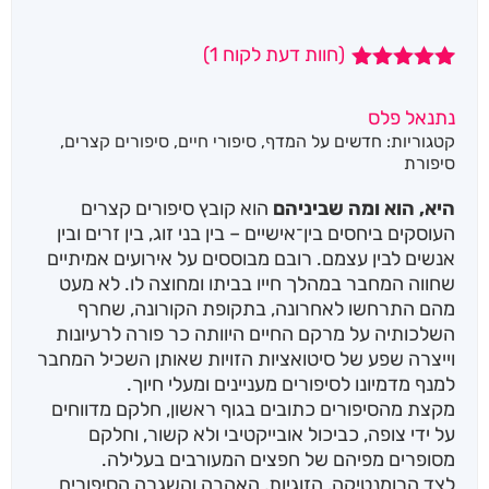
(חוות דעת לקוח
1
)
1
מדורג
5.00
מתוך 5
נתנאל פלס
מבוסס על
קטגוריות:
חדשים על המדף
,
סיפורי חיים
,
סיפורים קצרים
,
דירוגים של
לקוחות
סיפורת
היא, הוא ומה שביניהם
הוא קובץ סיפורים קצרים
העוסקים ביחסים בין־אישיים – בין בני זוג, בין זרים ובין
אנשים לבין עצמם. רובם מבוססים על אירועים אמיתיים
שחווה המחבר במהלך חייו בביתו ומחוצה לו. לא מעט
מהם התרחשו לאחרונה, בתקופת הקורונה, שחרף
השלכותיה על מרקם החיים היוותה כר פורה לרעיונות
וייצרה שפע של סיטואציות הזויות שאותן השכיל המחבר
למנף מדמיונו לסיפורים מעניינים ומעלי חיוך.
מקצת מהסיפורים כתובים בגוף ראשון, חלקם מדווחים
על ידי צופה, כביכול אובייקטיבי ולא קשור, וחלקם
מסופרים מפיהם של חפצים המעורבים בעלילה.
לצד הרומנטיקה, הזוגיות, האהבה והשגרה הסיפורים