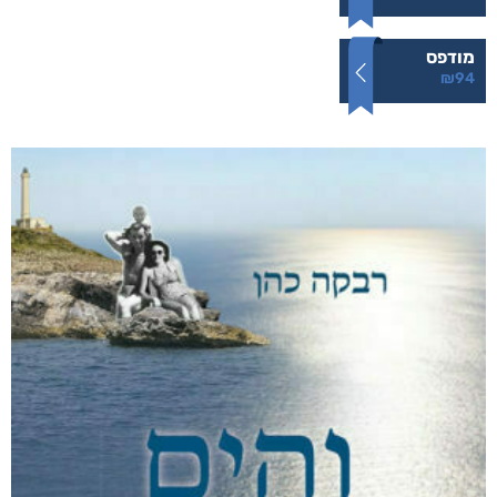
מודפס
₪
94