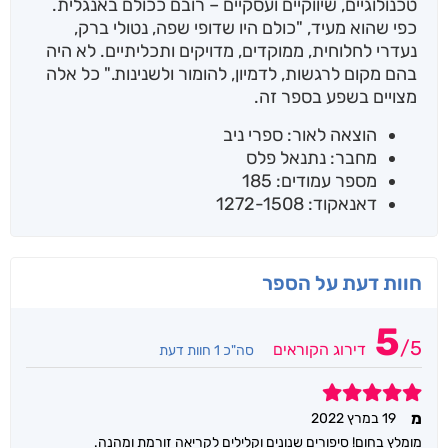
טכנולוגיים, שיווקיים ועסקיים – רובם ככולם באנגלית.
כפי שהוא מעיד, "כולם היו שדופי שפה, נטולי ברק,
נעדרי לחלוחית, ממוקדים, מדויקים ותכליתיים. לא היה
בהם מקום לרגשות, לדמיון, להומור ולשנינות." כל אלה
מצויים בשפע בספר זה.
הוצאה לאור: ספרי ניב
מחבר: נתנאל פלס
מספר עמודים: 185
דאנאקוד: 1272-1508
חוות דעת על הספר
5
/
5
דירוג הקוראים
סה"כ 1 חוות דעת
5
מ
19 במרץ 2022
מומלץ בחום! סיפורים שנונים וקלילים לקריאה זורמת ומהנה.