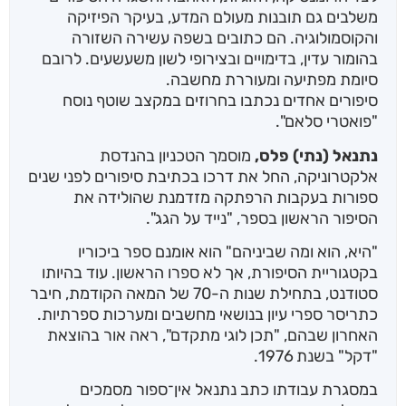
משלבים גם תובנות מעולם המדע, בעיקר הפיזיקה
והקוסמולוגיה. הם כתובים בשפה עשירה השזורה
בהומור עדין, בדימויים ובצירופי לשון משעשעים. לרובם
סיומת מפתיעה ומעוררת מחשבה.
סיפורים אחדים נכתבו בחרוזים במקצב שוטף נוסח
"פואטרי סלאם".
נתנאל (נתי) פלס,
מוסמך הטכניון בהנדסת
אלקטרוניקה, החל את דרכו בכתיבת סיפורים לפני שנים
ספורות בעקבות הרפתקה מזדמנת שהולידה את
הסיפור הראשון בספר, "נייד על הגג".
"היא, הוא ומה שביניהם" הוא אומנם ספר ביכוריו
בקטגוריית הסיפורת, אך לא ספרו הראשון. עוד בהיותו
סטודנט, בתחילת שנות ה-70 של המאה הקודמת, חיבר
כתריסר ספרי עיון בנושאי מחשבים ומערכות ספרתיות.
האחרון שבהם, "תכן לוגי מתקדם", ראה אור בהוצאת
"דקל" בשנת 1976.
במסגרת עבודתו כתב נתנאל אין־ספור מסמכים