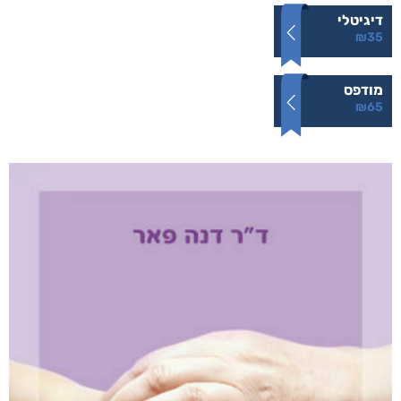
דיגיטלי
₪
35
מודפס
₪
65