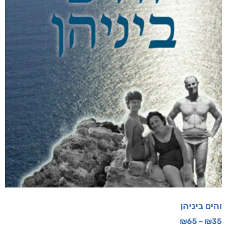
והים ביניהן
₪
65
–
₪
35