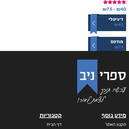
דורג
₪
73
–
₪
40
5.00
מתוך 5
דיגיטלי
₪
40
מודפס
₪
73
מידע נוסף
קטגוריות
תקנון האתר
דף הבית