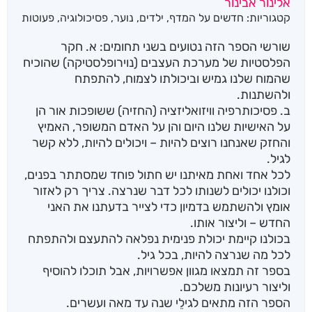
אלינור אבינור
5 מבוסס
קטגוריות:
חדשים על המדף
,
ילדים
,
נוער
,
פסיכולוגיה
,
פעוטות
על
דירוגים
של
לקוחות
שורשי הספר הזה נטועים בשני תחומים: א. חקר
הפלסטיות של מערכת העצבים (נוירופלסטיקה) שהוכיח
שהמוח שלנו גמיש וביכולתו לצמוח, להתפתח
ולהשתנות.
ב. פסיכותרפיה וויזואליזציה (החזיה) ששופכות אור הן
על האישיות שלנו היום והן על האדם המשופר, האמיץ
והחזק שאנחנו רוצים להיות – ויכולים להיות, ללא קשר
לגיל.
לכל אחד ואחת מאיתנו יש חתול פוחד שמסתתר בפנים,
וכולנו יכולים לשנותו לכל דבר שנרצה. צריך רק לאזור
אומץ ולהשתמש בדמיון כדי לצייר בדעתנו את האני
החדש – וליצור אותו.
בכולנו קיימת יכולת פנימית נפלאה להתעצם ולהתפתח
לכל מה שנרצה להיות, בכל גיל.
בספר זה תמצאו מגוון אפשרויות, אבל תוכלו להוסיף
וליצור רעיונות משלכם.
הספר הזה מתאים לגילֵי שנה עד מאה ועשרים.