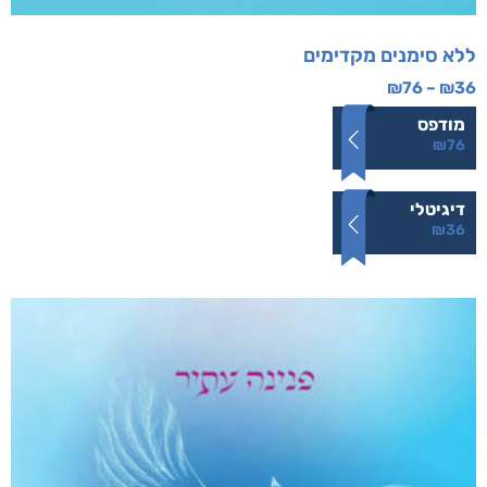
ללא סימנים מקדימים
₪
76
–
₪
36
מודפס
₪
76
דיגיטלי
₪
36