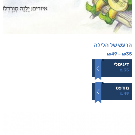
הרעש של הלילה
₪
49
–
₪
35
דיגיטלי
₪
35
מודפס
₪
49