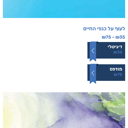
לעוף על כנפי החיים
₪
75
–
₪
35
דיגיטלי
₪
35
מודפס
₪
75