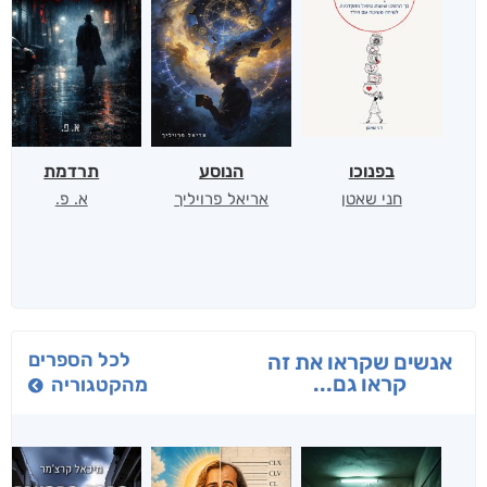
בפנוכו
הנוסע
תרדמת
חני שאטן
אריאל פרויליך
א. פ.
לכל הספרים
אנשים שקראו את זה
קראו גם...
מהקטגוריה