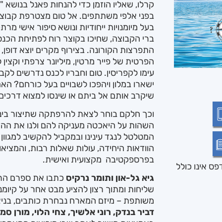
קרלו, שאליו הוזמן כדי להנחות פאנל בנושא "
בפני אלפי משתתפים. אל טום מצטרפת קבוצת
בעל מיומנויות ייחודיות ונושא סיפור אישי מ
ברי הקבוצה, שחיכו בקוצר רוח לפתיחת הכנס
התפרצות הקורונה. בצירוף מקרים יוצא דופן
הפרטית של פייר מרטין, מיליונר צרפתי וקצין
עימו לקפריסין. טום וחבריו לכנס נדרשים ל
ישארו במלון ויהפכו לשבויים בעל כורחם? הא
שיקרב אותם אל ביתם או שינסו למצוא דרכים
וכך חלקם בוחר לצאת להרפתקה שתיצור ביני
השהות על היאכטה מעניקה להם ולנו את הה
המטלטל לנגד עינינו ובמקביל להקשיב למגוון 
הוודאות היחידה, עולות שאלות רבות, והמצי
בפרספקטיבה מקצועית ואישית.
ס אינו כולל
גיא גל-און ותומר נרקיס
כתבו את ספרם הרא
שליחות ומתוך רצון להציע מבט אחר על קיומנ
משותפת – מיזם המארח נבחרת כותבים, בניצ
דביר בנדק, רוני אלשיך, צחי הלוי, מורן סמוא