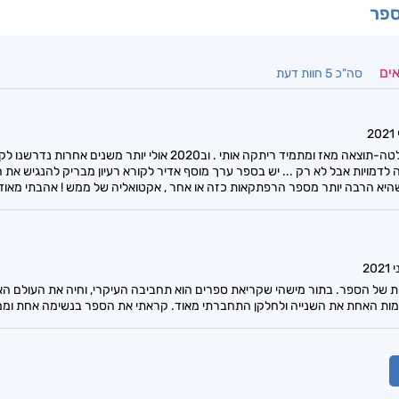
ספר
אים
סה"כ 5 חוות דעת
החלטות! המשוואה החלטה-תוצאה מאז ומתמיד ריתקה אותי . וב2020 א
דמויות אבל לא רק ... יש בספר ערך מוסף אדיר לקורא רעיון מבריק להנגיש את
אות של הספר. בתור מישהי שקריאת ספרים הוא תחביבה העיקרי, וחיה את העולם הא
מות האחת את השנייה ולחלקן התחברתי מאוד. קראתי את הספר בנשימה אחת ומ