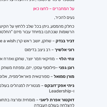
על המחברים – לחצו כאן
נעים להכיר,
כחלק מהמסע, ניתן בכל שלב ללחוץ על הקיש
הרשומות שנכתבו במיוחד עבור מיזם "החלטות"
דביר בנדק
– שחקן, יושב ראש קרן Make a wish
רוני אלשיך
– רב ניצב בדימוס
צחי הלוי
– מוזיקאי וזמר יוצר, שחקן ואזרח א
רונן גפני
–פילוסוף עסקי, יזם, ומפתח משחק 
מורן סמואל
– ספורטאית פאראלימפית, אלופת
ניתי אפק־דובקס
ו-Leadership
דוקטור אפרת ליאני
– מומחית ומרצה בתחומי
להצלחה בעולם העבודה