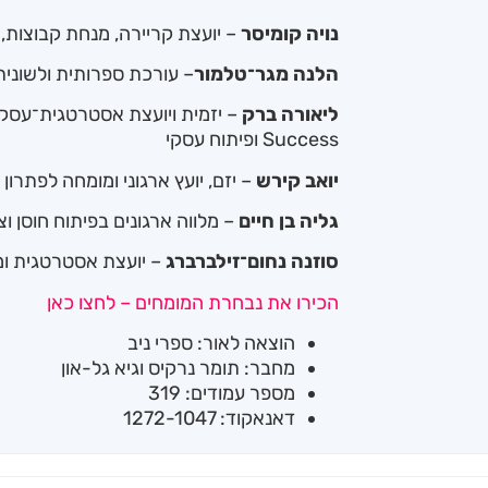
נויה קומיסר
– יועצת קריירה, מנחת קבוצות
הלנה מגר־טלמור
– עורכת ספרותית ולשונית
ליאורה ברק
Success ופיתוח עסקי
יואב קירש
– יזם, יועץ ארגוני ומומחה לפתרון 
גליה בן חיים
– מלווה ארגונים בפיתוח חוסן ו
סוזנה נחום־זילברברג
– יועצת אסטרטגית ו
הכירו את נבחרת המומחים – לחצו כאן
הוצאה לאור: ספרי ניב
מחבר: תומר נרקיס וגיא גל-און
מספר עמודים: 319
דאנאקוד: 1272-1047