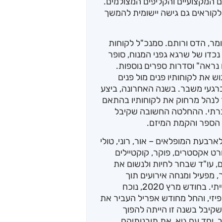
 המקצועיים והקליפים המצולמים.
קוראים גם גישה יישומית להמשך
אב לעומר, הדס ורותם. סמנכ"ל לקוחות
כדו של שרגא גפני המנוח, סופר
 נראה" וסדרות ספרים נוספות.
 את לקוחותיו פנים מול פנים
רגעי משבר. בשנה האחרונה, ביצע
 לנהל מרחוק את לקוחותיו בהתאם
חברתי. ההחלטה החשובה שקיבל
ואב לארבעת המופלאים – אור, רוני, טולי
ורט אקסטרים, פוקר, קוקטיילים
, עו"ד שבחר לחיות ולנשום את
, מפעיל ומנחה אירועים תוך
התמחות בהעצמה פנים ארגונית על בסיס חווייתי. בחודש מרץ 2020, נוכח
יזי, והחל מחודש אפריל העביר את
שקיבל בשנה זו הייתה להפוך
 יחד עם גיא, את תובנותיהם.