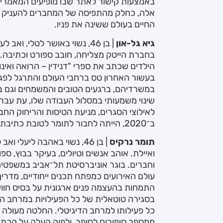
באמצעות קישור לאתר שבו מופיעים המאמרים
אלה, כחלק מהתפיסה של המחברים להעניק ל
החיים בעולם ששינה את פניו.
גיא גל-און
| בן 46, נשוי באושר לטלי, ו
בחברת הייטק מצליחה, חובב ספורט וכתיבה. נ
הילדים שכתב את ספרי "דנידין – הרואה ואינו
בעשור האחרון טס ברחבי העולם והתרגל לפגוש
במשרדיהם, ברגעים הטובים והמשמחים וגם ב
שינוי משמעותי במסלול העבודה שלו, עת עבר
לאילוצי הסגרים, מניעת הטיסות והריחוק ה
ב־2020, הייתה לחבור לתומר לטובת כתיבת הספר והקמת המיזם.
תומר נרקיס
| בן 46, נשוי באהבה ליעלי 
ואיילת. אוהב אנשים וטיולים, בעיקר בבוץ, ספ
וחברים. בוגר אוניברסיטת תל־אביב במשפטים
עולם האירועים כמפתח תכנים ייחודיים, מדריך
בסגירה טוטאלית של כל הפעילויות במרחב הפ
כל פעילותו למרחב הדיגיטלי. החלטה מעולה 
ממספר סיפורים לסופר, ולפיה העלה על הכתב,