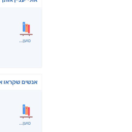
בפנוכ
חני שאט