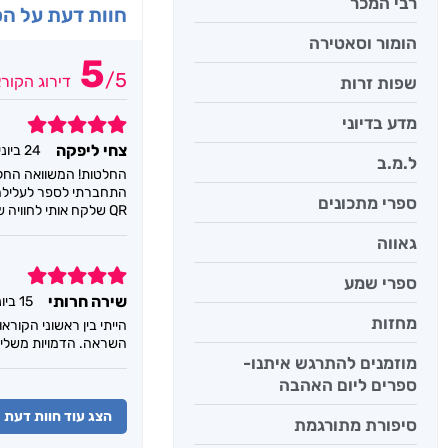
רבי המכר
חוות דעת על ה
הומור וסאטירה
5
/
5
דירוג הקור
שפות זרות
מדע בדיוני
5
צחי ליפקה
24 ביוני 2021
ל.מ.ב
התחברתי לספר לעלילה ל
ספרי מתכונים
QR שלקח אותי לחוויה שהיא הרבה יותר מספר הרפתקאות כזה או אחר , אקטואליה של ממש ! אהבתי מאוד ורציתי לשתף
גאווה
5
ספרי שמע
שירה חרותי
15 ביוני 2021
מחזות
הייתי בין ראשוני הקור
השראה. הדמויות משלי
מוזמנים להתרגש איתנו-
ספרים ליום האהבה
הצג עוד חוות דעת
סיפורת מתורגמת