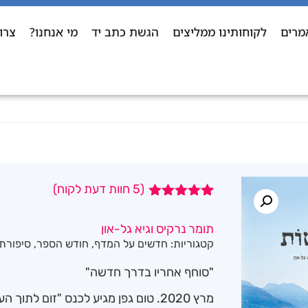
מרים
לקוחותינו ממליצים
הגשת כתב יד
מי אנחנו?
צרו
(
5
חוות דעת לקוח)
5
מדורגים
5.00
מתוך 5
תומר נרקיס וגיא גל-און
מבוסס על
קטגוריות:
חדשים על המדף
,
חודש הספר
,
סיפורת
דירוגים של
לקוחות
"סוחף אחריו בדרך חדשה"
מרץ 2020. טום גפן מגיע לכנס "זום לת