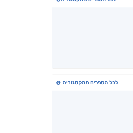
כיבישוף
אל תוך המדים
יין, שקרים והייטק
ד אפרים
שי מסיקה
קטי סול