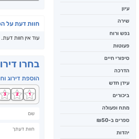
עיון
שירה
חוות דעת על ה
נפש ורוח
עוד אין חוות דעת.
פעוטות
סיפורי חיים
בחרו דירו
הדרכה
הוספת דירוג וח
עידן חדש
ביכורים
מתח ופעולה
שם
ספרים ב-₪50
חוות דעתך
יהדות