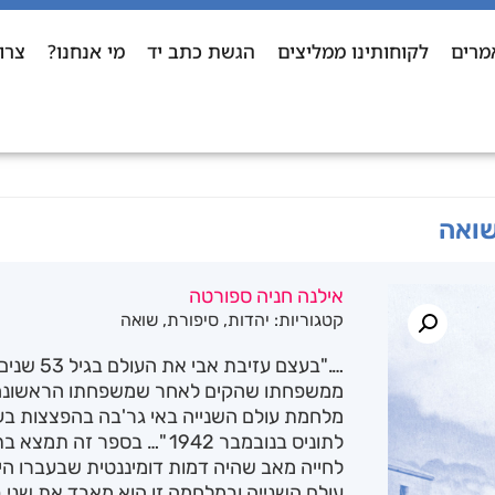
מרים
לקוחותינו ממליצים
הגשת כתב יד
מי אנחנו?
צרו
שואה
אילנה חניה ספורטה
קטגוריות:
יהדות
,
סיפורת
,
שואה
…."בעצם עז
ממשפחתו שהקים לאחר שמשפחתו הראשונה אש
מלחמת עולם השנייה באי גר'בה בהפצצות ב
לתוניס בנובמבר 1942 "… בספ
לחייה מאב שהיה דמות דומיננטית שבעברו ה
עולם השנייה ובמלחמה זו הוא מאבד את שני בנ