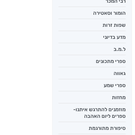
רבי המכר
יש לי נפש 
הומור וסאטירה
יאיר פומ
שפות זרות
מדע בדיוני
ל.מ.ב
ספרי מתכונים
גאווה
ספרי שמע
מחזות
מוזמנים להתרגש איתנו-
ספרים ליום האהבה
סיפורת מתורגמת