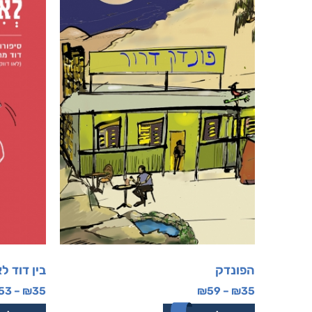
הפונדק
בין דוד ל
53
–
₪
35
₪
59
–
₪
35