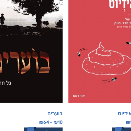
אידיוט
בוערים
₪
64
–
₪
10
₪