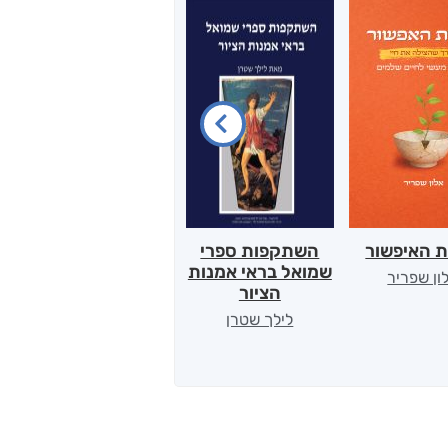
ת האיפשור
השתקפות ספרי
הלב של אמא
שמואל בראי אמנות
ון שפריר
ירדן כהן
הציור
לילך שטרן