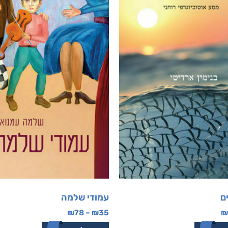
ם
עמודי שלמה
₪
78
–
₪
35
₪