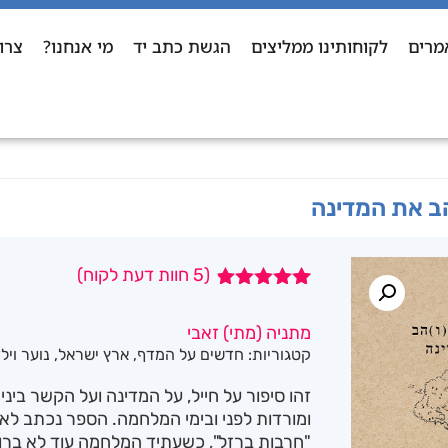
מרים
לקוחותינו ממליצים
הגשת כתב יד
מי אנחנו?
צרו
ב את המדינה
(
5
חוות דעת לקוח)
5
מדורגים
4.80
מתוך
מתניה (מתי) זאבי
5 מבוסס על
קטגוריות:
חדשים על המדף
,
ארץ ישראל
,
נוער ויל
דירוגים של
לקוחות
זהו סיפור על חייל, על המדינה ועל הקשר בינ
"חרבות ברזל", כשעתיד המלחמה עוד לא ברו