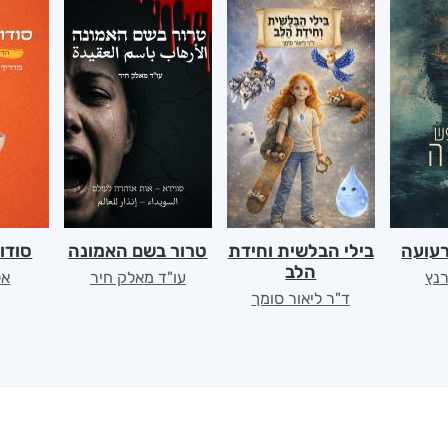
רעועה
בילי הבלשית וחידת
טרור בשם האמונה
סודו
הלב
רנץ
עו"ד מאלק חיר
אל
ד"ר ליאור סומך