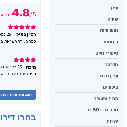
עיון
4.8
/
5
דירוג
שירה
5
נפש ורוח
רס״ן במיל׳
25 בספטמבר 2025
ספר מעורר השראה, מח
פעוטות
סיפורי חיים
4
הדרכה
מיכה
25 בספטמבר 2025
ספר מיוחד מאד. מביא א
עידן חדש
ביכורים
הצג עוד חוות דעת
מתח ופעולה
ספרים ב-₪50
בחרו דירו
יהדות