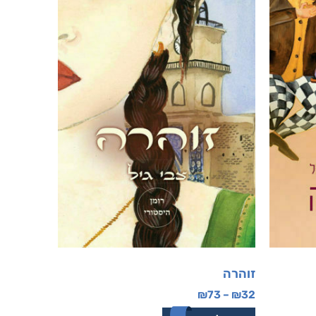
זוהרה
₪
73
–
₪
32