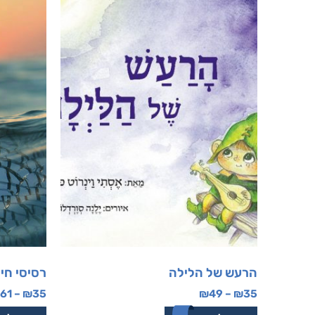
הרעש של הלילה
רסיסי חיי
61
–
₪
35
₪
49
–
₪
35