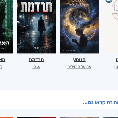
ו
הנוסע
תרדמת
האר
ן
אריאל פרויליך
א. פ.
דו
 זה קראו גם...