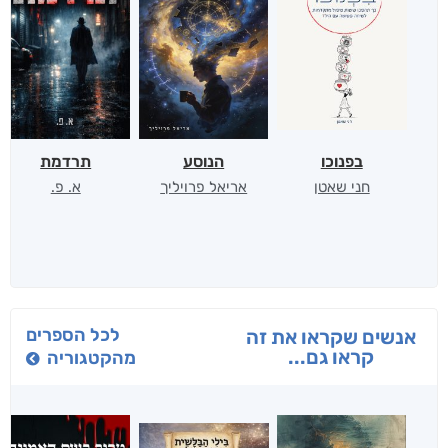
בפנוכו
הנוסע
תרדמת
חני שאטן
אריאל פרויליך
א. פ.
לכל הספרים
אנשים שקראו את זה
קראו גם...
מהקטגוריה