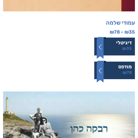
עמודי שלמה
₪
78
–
₪
35
דיגיטלי
₪
35
מודפס
₪
78