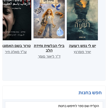
יש לי נפש רעועה
בילי הבלשית וחידת
טרור בשם האמונה
הלב
יאיר פומרנץ
עו"ד מאלק חיר
ד"ר ליאור סומך
חפש בחנות