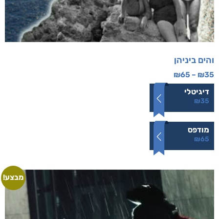
והים ביניהן
₪
65
–
₪
35
דיגיטלי
₪
35
מודפס
₪
65
מבצע!