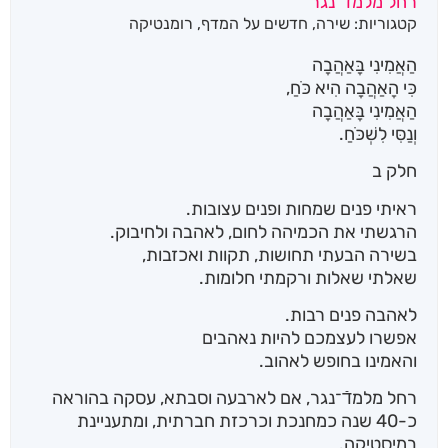
רחל מלמד־נגר
קטגוריות:
שירה
,
חדשים על המדף
,
רומנטיקה
הַאֲמִינִי בָּאַהֲבָה
כִּי הָאַהֲבָה הִיא כֹּחַ,
הַאֲמִינִי בָּאַהֲבָה
וְנַסִּי לִשְׁכֹּחַ.
חלק ב
ראיתי פנים שמחות ופנים עצובות.
הרגשתי את הכמיהה לחום, לאהבה ולחיבוק.
בשירה הבעתי תחושות, תקוות ואכזבות,
שאלתי שאלות ורקמתי חלומות.
לאהבה פנים רבות.
אפשרו לעצמכם להיות נאהבים
והאמינו בחופש לאהוב.
רחל מלמדֿ־נגר, אם לארבעה וסבתא, עסקה בהוראה
כ-40 שנה כמחנכת וכרכזת חברתית, ומתעניינת
במיסטיקה.