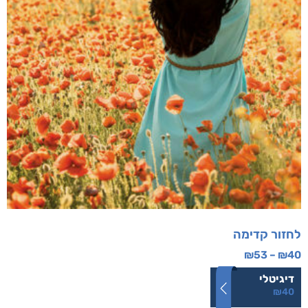
לחזור קדימה
₪
53
–
₪
40
דיגיטלי
₪
40