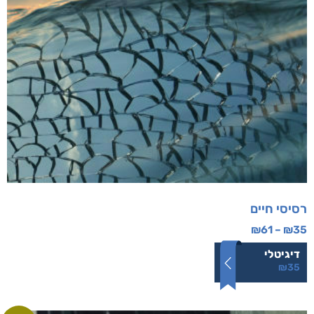
רסיסי חיים
₪
61
–
₪
35
דיגיטלי
₪
35