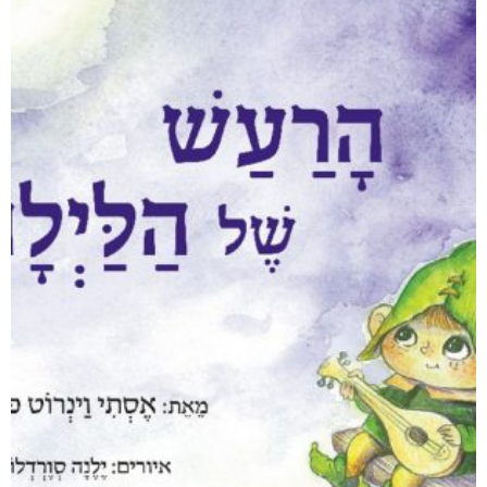
מודפס
₪
76
דיגיטלי
₪
36