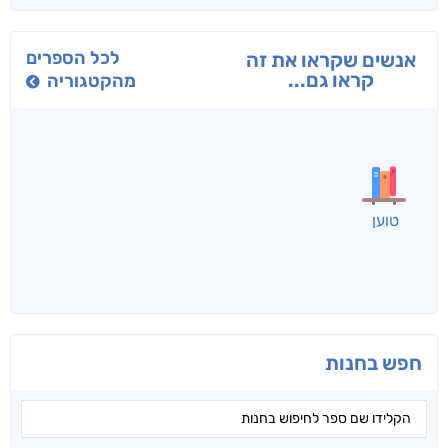
בפנוכו
הנוסע
תרדמת
חני שאטן
אריאל פרויליך
א. פ.
לכל הספרים
אנשים שקראו את זה
קראו גם...
מהקטגוריה