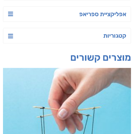
אימפריות וישראל
תשיר ותתעשר
מקטע
שלמה־סולי ענף
עקיבא מזור
גדי רז
חפש בחנות
אפליקציית ספריאפ