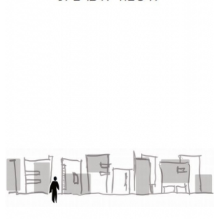
דמנציה: המדריך למטפלים באדם עם דמנציה (אלצהיימר)
₪
40
דיגיטלי
₪
40