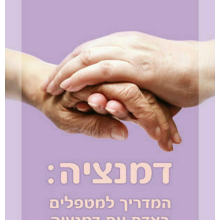
הרעש של הלילה
₪
49
–
₪
35
דיגיטלי
₪
35
מודפס
₪
49