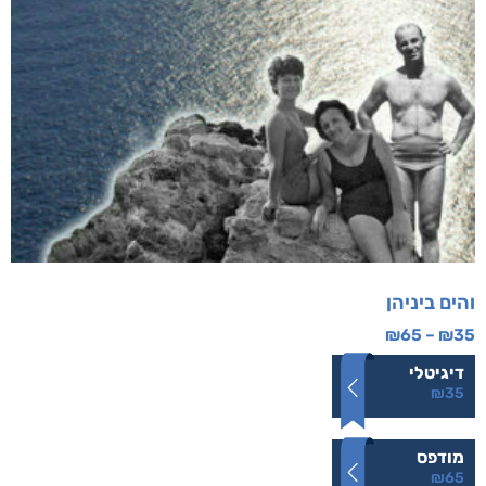
והים ביניהן
₪
65
–
₪
35
דיגיטלי
₪
35
מודפס
₪
65