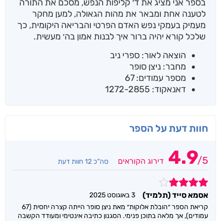
בספר אני מציג את ד׳ קליפות הנפש, מסכם את התורה
לטענה אחת ומבאר את מהות הגאולה, למען מחקר
מעמיק בעמקי נפש האדם הפרטי והבריאה היקומית, כך
שלכל קורא יהיה ברור איך לבנות אמון בה׳ מעשית.
הוצאה לאור: ספרי ניב
מחבר: ניצן סופר
מספר עמודים: 67
דאנאקוד: 1272-2855
חוות דעת על הספר
4.9
/
5
דירוג הקוראים
סה"כ 12 חוות דעת
4
אסמא סייד (תלמיד)
3 באוגוסט 2025
קריאת הספר ״הובלת אלוקות״ מאת ניצן סופר הייתה קצרה יחסית (67
עמודים), אך מלאה בתוכן פנימי. הסגנון כתיבה אינטימי ומעודד הקשבה