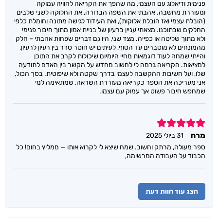
פנימית ודיאלוג עם העצמי, מה שהפך את הקריאה לחוויה עמוקה
ומעוררת מחשבה. אהבתי את השפה הברורה, את החלוקה לשני שלבים
(הובלת עצמי ואז הובלת אלוקות), ואת העידוד לגישה מתונה וחומלת כלפי
החלקים שבתוכנו. מצאתי עניין ברעיון של בניית אמון מתוך חיבור פנימי
ולא מתוך שליטה או כפייה. מצד שני, היו גם דברים שפחות אהבתי – חלק
מהמונחים לא מוסברים עד הסוף, לעיתים יש חוסר סדר בין רעיון לרעיון,
והייתי שמחה לעוד דוגמאות מחיי היומיום שיכולות לקרב את התוכן
למציאות. הקריאה גרמה לי לחשוב מחדש על הקשר בין האדם לתודעה
שלו, ועל חשיבות ההקשבה לעצמי בדרך שקטה ולא שיפוטית. בסך הכול,
אני מעריכה את הספר כקריאה מעוררת השראה, שמתאימה למי
שמחפש חיבור פשוט אך עמוק עם עצמו.
5
מרח
31 ביולי 2025
ספר מעולה, מרתק וחשוב. שמח שיצא לי לקרוא אותו — ממליץ בחום! כל
הכבוד על העבודה המרשימה,
הצג עוד חוות דעת