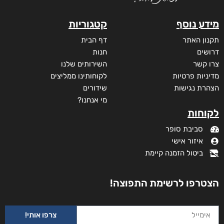
מידע נוסף
קטגוריות
תקנון האתר
דף הבית
דרושים
חנות
צרו קשר
השירותים שלנו
מדיניות פרטיות
לקוחותינו ממליצים
הצהרת נגישות
שידורים
מי אנחנו?
לקוחות
סביבת סופר
איזור אישי
ביטול הזמנה קיימת
מתת החיים של היטנר יוסף
₪
105
–
₪
35
הצטרפו לרשימת התפוצה!
דיגיטלי
₪
35
צרפו אותי!