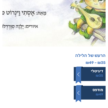
הרעש של הלילה
₪
49
–
₪
35
דיגיטלי
₪
35
מודפס
₪
49