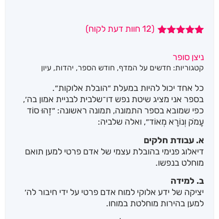
(
12
חוות דעת לקוח)
12
מדורגים
4.92
מתוך 5
ניצן סופר
מבוסס על
קטגוריות:
חדשים על המדף
,
חודש הספר
,
יהדות
,
עיון
דירוגים של
לקוחות
כל אחד יכול להיות במעלת ״הובלת אלוקות״.
בספר אני מציג שיטת נפש דו־שלבית לבניית אמון בה׳,
כפי שמובא בספר התמונה, תמונה ראשונה: ״זֶהוּ סוֹד
עָמֹק וְנוֹרָא מְאוֹד״, ואלה שלביה:
א. עבודת חלקים
דיאלוג פנימי בהובלת עצמי של אדם פרטי למען תואם
מוחלט בנפשו.
ב. למידה
יציקה של ידע אלוקי למוח אדם פרטי על ידי חיבור לה׳
למען בהירות מוחלטת במוחו.