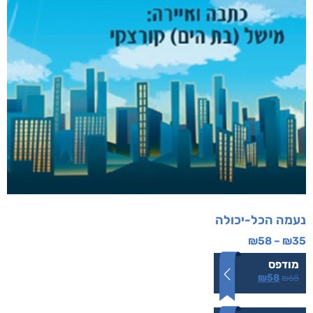
נעמה הכל-יכולה
₪
58
–
₪
35
מודפס
₪
58
₪
68