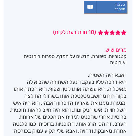
טעימה
מהספר
(
10
חוות דעת לקוח)
10
מדורגים
4.80
מתוך
מרים שיש
5 מבוסס על
קטגוריות:
סיפורת
,
חדשים על המדף
,
ספרות רומנטית
דירוגים של
לקוחות
ואירוטית
"אבא היה השטיח.
היא דרכה עליו בעקב הנעל השחורה שהביא לה
מאיטליה, היא עשתה אותו קטן ושפוף, היא הכתה אותו
בקור רוח מחושב מטלטלת אותו בשרוולי החולצה
ומנערת ממנו את שארית הזיכרון האבהי. הוא היה איש
השליחויות, איש הניקיונות, והוא היה חייב לראות תוכניות
ברוסית אחרי שהכניס למדיח את הכלים של ארוחת
הערב. זה הכי הרג אותי, התוכניות ברוסית, כמו פלנטה
אחרת מאובקת ודהויה. ואבא שלי תקוע עמוק בכורסה