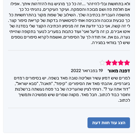
ולא בתחושות ובלי להיזהר ...זה כל כך מרגיש נוח להזדהות איתך. אפילו
אם חולפת פה ושם מבוכה והסמקה. ועיקר העיקרים, נהניתי כל כך
מהשפה העברית בכתיבה שלך. השילוב של שפות מקור בהתרחשויות כל
כך טבעית ונכונה והכניסה אותי לסיטואציה בדקות של קריאת סיפור קצר.
לי זה קשה, אני כבר יודעת את זה מניסיון הכתיבה הקצר שלי בסדנה של
איטו אבירם, כן זה מ'יעל ואני' ועוד כתבות במעריב לנוער בתקופה שהייתי
נערה, גם את. אז תודה לך על הסיפורים, ואשמח לקרוא סיפורים נוספים
שיש לך בוודאי במגירה.
4
דפנה מאור
19 בפברואר 2022
למרים שיש דמיון עשיר ושליטה טובה מאד בשפה. יש בסיפורים רמזים
ביוגרפיים. אהבתי מאד את הסיפורים: "קיפוד", "תאנה", "סבא ישראל",
"דוד אתה ער ?". רציתי לציין שהעריכה של בר פסח נעשתה ברשלנות
וחוסר כבוד לכתוב. חבל מאד. מקווה שמרים שיש ממשיכה ותמשיך
לכתוב.
הצג עוד חוות דעת