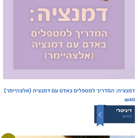
דמנציה: המדריך למטפלים באדם עם דמנציה (אלצהיימר)
₪
40
דיגיטלי
₪
40