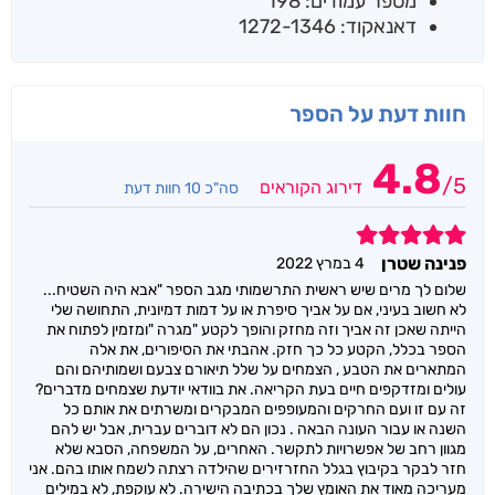
מספר עמודים: 198
דאנאקוד: 1272-1346
חוות דעת על הספר
4.8
/
5
דירוג הקוראים
סה"כ 10 חוות דעת
5
פנינה שטרן
4 במרץ 2022
שלום לך מרים שיש ראשית התרשמותי מגב הספר "אבא היה השטיח...
לא חשוב בעיני, אם על אביך סיפרת או על דמות דמיונית, התחושה שלי
הייתה שאכן זה אביך וזה מחזק והופך לקטע "מגרה "ומזמין לפתוח את
הספר בכלל, הקטע כל כך חזק. אהבתי את הסיפורים, את אלה
המתארים את הטבע , הצמחים על שלל תיאורם צבעם ושמותיהם והם
עולים ומזדקפים חיים בעת הקריאה. את בוודאי יודעת שצמחים מדברים?
זה עם זו ועם החרקים והמעופפים המבקרים ומשרתים את אותם כל
השנה או עבור העונה הבאה . נכון הם לא דוברים עברית, אבל יש להם
מגוון רחב של אפשרויות לתקשר. האחרים, על המשפחה, הסבא שלא
חזר לבקר בקיבוץ בגלל החזרזירים שהילדה רצתה לשמח אותו בהם. אני
מעריכה מאוד את האומץ שלך בכתיבה הישירה. לא עוקפת, לא במילים