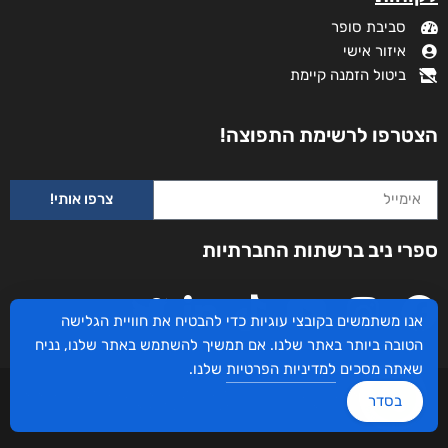
סביבת סופר
איזור אישי
ביטול הזמנה קיימת
הצטרפו לרשימת התפוצה!
צרפו אותי!
ספרי ניב ברשתות החברתיות
אנו משתמשים בקובצי עוגיות כדי להבטיח את חוויית הגלישה
הטובה ביותר באתר שלנו. אם תמשיך להשתמש באתר שלנו, נניח
שאתה מסכים
למדיניות הפרטיות
שלנו.
עיצוב ובניית האתר: ספרי ניב © כל הזכויות שמורות. בוקסאי טכנולוגיות בע"מ שד אבא
בסדר
אבן 16 הרצליה 4672534, מדינת ישראל