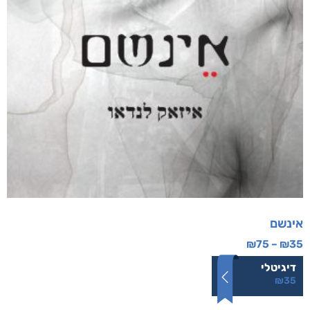
אינשם
₪
75
–
₪
35
דיגיטלי
₪
35