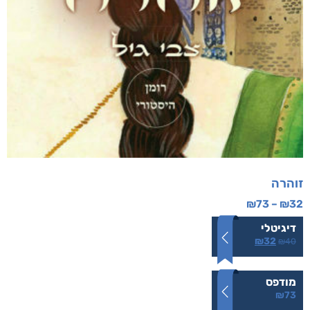
זוהרה
₪
73
–
₪
32
דיגיטלי
₪
32
₪
40
מודפס
₪
73