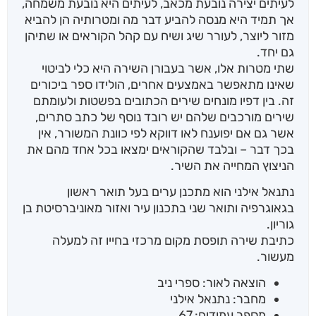
לעיתים יצירה נובעת מכאב, לעיתים היא נובעת משמחה,
אך תמיד היא מנסה להביע דבר מה ומטרותיה הן להביא
מזור ליוצר, לעורר שיג ושיח עם קהל הקוראים או שתיהן
גם יחד.
שתי מטרות אלו, אשר בעבורן השירה היא כלי לביטוי
שאינו מתאפשר באמצעים אחרים, הולידו ספר ביכורים
זה. בין דפיו מונחים שירים הכתובים בפשטות ולעומתם
שירים מורכבים שלהם יש רובד נוסף של כתב סתרים,
אשר גם אם יפוענח לאו דווקא לפי כוונת המשורר, אין
בכך דבר – ובלבד שהקוראים ימצאו בכל אחד מהם את
הניצוץ המחייה את השיר.
נתנאל אילני הוא מתכנן ערים בעל תואר ראשון
בגאוגרפיה ותואר שני בתכנון עיר ואזור מאוניברסיטת בן
גוריון.
כתיבת שירה תופסת מקום מרכזי בחייו זה למעלה
מעשור.
הוצאה לאור: ספרי ניב
מחבר: נתנאל אילני
מספר עמודים: 67