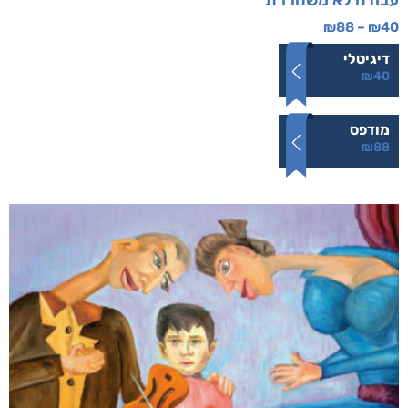
עבודה לא משחררת
₪
88
–
₪
40
דיגיטלי
₪
40
מודפס
₪
88