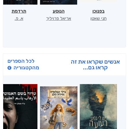
בפנוכו
הנוסע
תרדמת
חני שאטן
אריאל פרויליך
א. פ.
לכל הספרים
אנשים שקראו את זה
קראו גם...
מהקטגוריה