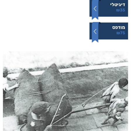
דיגיטלי
₪
35
מודפס
₪
75