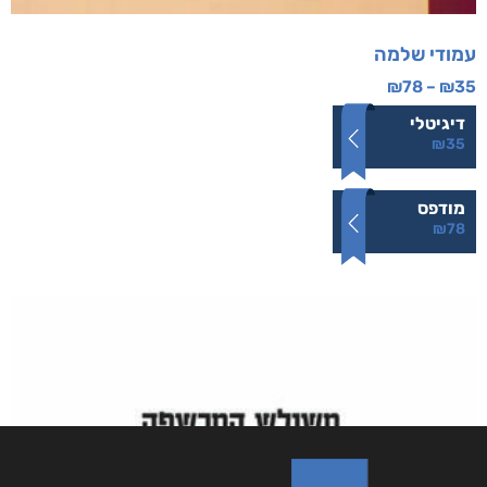
עמודי שלמה
₪
78
–
₪
35
דיגיטלי
₪
35
מודפס
₪
78