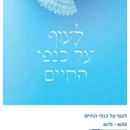
לעוף על כנפי החיים
₪
75
–
₪
35