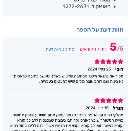
דאנאקוד: 1272-2631
חוות דעת על הספר
5
/
5
דירוג הקוראים
סה"כ 3 חוות דעת
5
רובי
25 ביולי 2024
מכיר את נתנאל אילני והכתיבה שלו. יש לאילני טון של כתיבה קלאסית:
לא צינית ועם רוחב אוצר מילים שיש למעטים בעברית.
5
מנדל
15 ביולי 2024
ממליץ בחום על הספר. לפניכם ספר עמוק מגוון ומושקע שנותן תחושה
כאילו המשורר שיבץ לאורכו ולרוחבו ניצוצות שנכנסות ללב כל קורא
וקורא באשר הוא. כל קורא יימצא את הניצוץ אשר ייכנס לליבו במוקדם או
במאוחר. יחד עם השלהבת שתוצת בלב יחווה הקורא שטף בריזה נעים