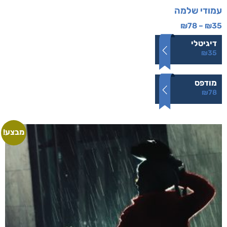
עמודי שלמה
₪
78
–
₪
35
דיגיטלי
₪
35
מודפס
₪
78
מבצע!