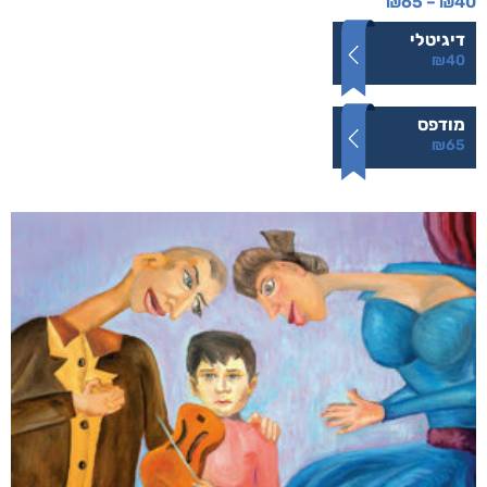
₪
65
–
₪
40
דיגיטלי
₪
40
מודפס
₪
65