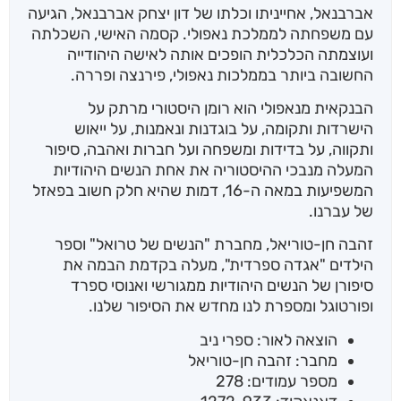
אברבנאל, אחייניתו וכלתו של דון יצחק אברבנאל, הגיעה
עם משפחתה לממלכת נאפולי. קסמה האישי, השכלתה
ועוצמתה הכלכלית הופכים אותה לאישה היהודייה
החשובה ביותר בממלכות נאפולי, פירנצה ופררה.
הבנקאית מנאפולי הוא רומן היסטורי מרתק על
הישרדות ותקומה, על בוגדנות ונאמנות, על ייאוש
ותקווה, על בדידות ומשפחה ועל חברות ואהבה, סיפור
המעלה מנבכי ההיסטוריה את אחת הנשים היהודיות
המשפיעות במאה ה-16, דמות שהיא חלק חשוב בפאזל
של עברנו.
זהבה חן-טוריאל, מחברת "הנשים של טרואל" וספר
הילדים "אגדה ספרדית", מעלה בקדמת הבמה את
סיפורן של הנשים היהודיות ממגורשי ואנוסי ספרד
ופורטוגל ומספרת לנו מחדש את הסיפור שלנו.
הוצאה לאור: ספרי ניב
מחבר: זהבה חן-טוריאל
מספר עמודים: 278