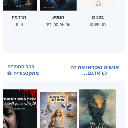
בפנוכו
הנוסע
תרדמת
חני שאטן
אריאל פרויליך
א. פ.
לכל הספרים
אנשים שקראו את זה
קראו גם...
מהקטגוריה