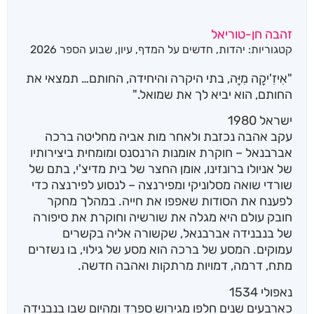
זהבה חן-טוריאל
קטגוריות:
יהדות
,
חדשים על המדף
,
עיון
,
שבוע הספר 2026
"אִיזִ'יקָה מִיָּה, בתי היקרה והיחידה, החותם… תמצאי את
החותם, הוא יביא לך את שמואל."
ישראל 1980
עקב אהבה נכזבת ולאחר מות אביה מחליטה ברכה
אברבנאל – חוקרת אומנות הרנסנס ומומחית ביצירותיו
של אניולו ברונזינו, אומן החצר של בית מדיצ'י, בתם של
שורדי שואה מסלוניקי ומפירנצה – לנסוע לפירנצה כדי
לפענח את הסודות שאפפו את חייה. במהלך מחקר
חובק עולם היא מגלה את שורשיה וחוקרת את סיפורה
של בנבנידה אברבנאל, שקשורה אליה בקשרים
עמוקים. המסע של ברכה הוא מסע של גילוי, בו נשזרים
מתח, דרמה, דמויות מרתקות ואהבה חדשה.
נאפולי 1534
כארבעים שנים חלפו מגירוש ספרד ומהיום שבו בנבנידה