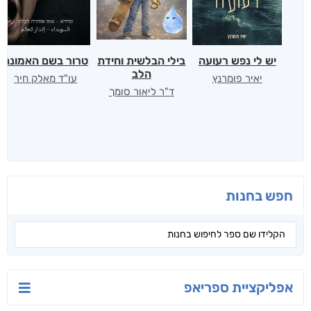
יש לי נפש רעועה
בילי הבלשית וחידת
טרור בשם האמונה
הלב
יאיר פומרנץ
עו"ד מאלק חיר
ד"ר ליאור סומך
חפש בחנות
אפליקציית ספריאפ