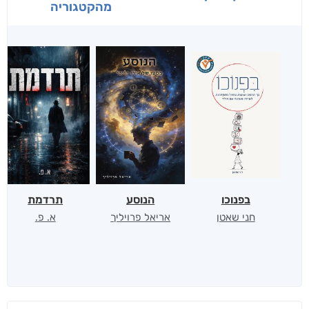
מהקטגוריה
בפנוכו
הנוסע
תרדמת
חני שאטן
אריאל פרויליך
א. פ.