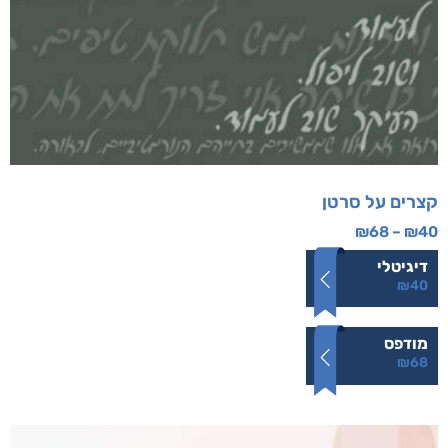
קצרים על סרטן
₪
68
–
₪
40
דיגיטלי
₪
40
מודפס
₪
68