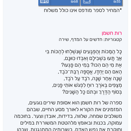
₪
68
₪
35
*המחיר לספר מודפס אינו כולל משלוח
רות חשמן
קטגוריות:
חדשים על המדף
,
שירה
כָּל הַמַּכּוֹת וְהַפְּגָעִים שֶׁנִּשְׁלְחוּ לְהַכּוֹת בִּי
אַךְ תָּעוּ בִּשְׁבִילָם וְאִבְּדוּ כִּוּוּנָם,
אֶת מִי הֵם הִכּוּ? בְּמִי הֵם פָּגְעוּ?
הַאִם הֵם יַחְדָּו, אֲסֻפָּה רַבַּת־כֹּבֶד,
שָׁנָה אַחַר שָׁנָה, רֹבֶד עַל רֹבֶד,
מְצַפִּים בְּאֹרֶךְ רוּחַ לִפְגֹּשׁ אוֹתִי פָּנִים,
בְּסוֹף הַדֶּרֶךְ וּבְתֹם כָּל הַשָּׁנִים?
ספרה של רות חשמן הוא אסופת שירים נוגעים,
המזמינים את הקורא לאורך מסע החיים, שבהם
משולבים שמחה, שלווה, בדידות, אובדן וצער. בחוכמה
עמוקה, בכנות ובאומץ מלהטטת המשוררת במילים
וחוקרת את נפש האדם. בשורותיה המתנגנות, שבהן