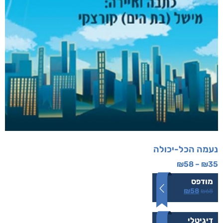
נעמה הכל-יכולה
₪
58
–
₪
35
מודפס
₪
58
₪
68
דיגיטלי