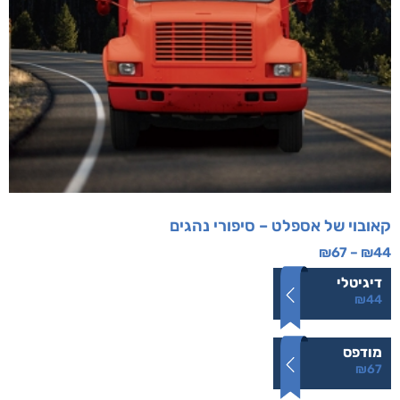
קאובוי של אספלט – סיפורי נהגים
₪
67
–
₪
44
דיגיטלי
₪
44
מודפס
₪
67