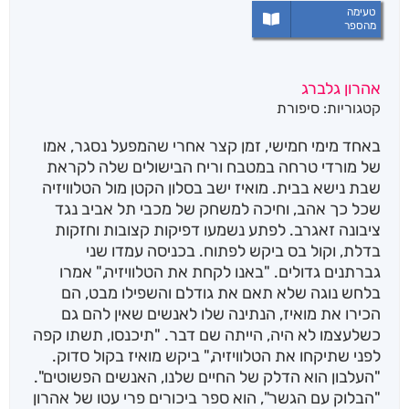
טעימה
מהספר
אהרון גלברג
קטגוריות:
סיפורת
באחד מימי חמישי, זמן קצר אחרי שהמפעל נסגר, אמו
של מורדי טרחה במטבח וריח הבישולים שלה לקראת
שבת נישא בבית. מואיז ישב בסלון הקטן מול הטלוויזיה
שכל כך אהב, וחיכה למשחק של מכבי תל אביב נגד
ציבונה זאגרב. לפתע נשמעו דפיקות קצובות וחזקות
בדלת, וקול בס ביקש לפתוח. בכניסה עמדו שני
גברתנים גדולים. "באנו לקחת את הטלוויזיה," אמרו
בלחש נוגה שלא תאם את גודלם והשפילו מבט, הם
הכירו את מואיז, הנתינה שלו לאנשים שאין להם גם
כשלעצמו לא היה, הייתה שם דבר. "תיכנסו, תשתו קפה
לפני שתיקחו את הטלוויזיה," ביקש מואיז בקול סדוק.
"העלבון הוא הדלק של החיים שלנו, האנשים הפשוטים".
"הבלוק עם הגשר", הוא ספר ביכורים פרי עטו של אהרון