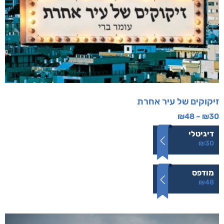
זיקוקים של עיר אחרת
₪
48
–
₪
30
דיגיטלי
₪
30
מודפס
₪
48