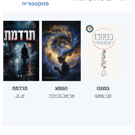
מהקטגוריה
בפנוכו
הנוסע
תרדמת
חני שאטן
אריאל פרויליך
א. פ.