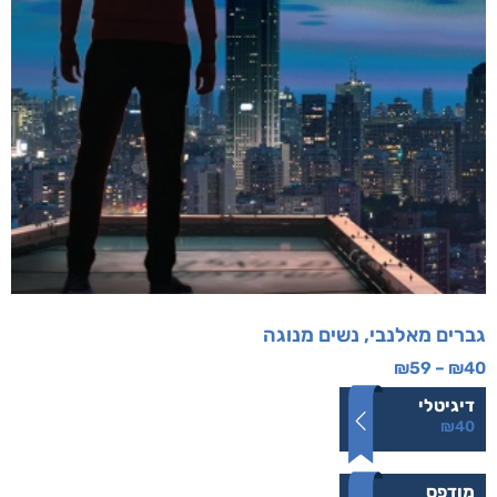
גברים מאלנבי, נשים מנוגה
₪
59
–
₪
40
דיגיטלי
₪
40
מודפס