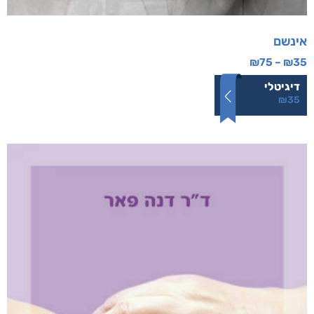
אינשם
₪
75
–
₪
35
דיגיטלי
₪
35