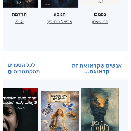
בפנוכו
הנוסע
תרדמת
חני שאטן
אריאל פרויליך
א. פ.
לכל הספרים
אנשים שקראו את זה
קראו גם...
מהקטגוריה