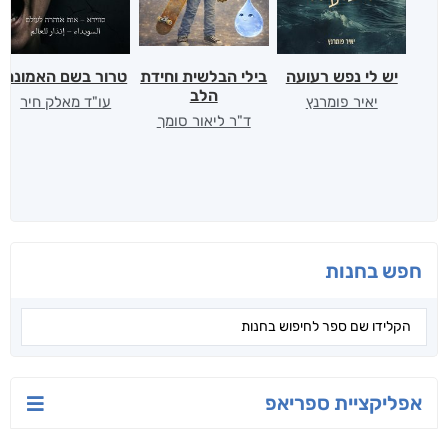
יש לי נפש רעועה
בילי הבלשית וחידת
טרור בשם האמונה
הלב
יאיר פומרנץ
עו"ד מאלק חיר
ד"ר ליאור סומך
חפש בחנות
אפליקציית ספריאפ