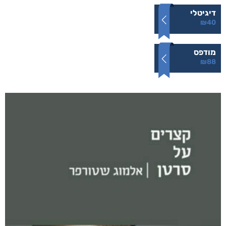
דיגיטלי
₪
40
מודפס
₪
88