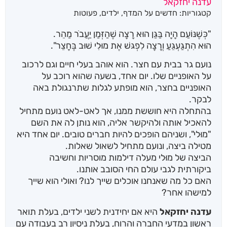
עדנה יחזקאל
מבוסס על
קטגוריות:
חדשים על המדף
,
ילדים
,
פעוטות
דירוגים של
לקוחות
"כְּשֶׁנּוֹעַם הָיָה בַּגַּן הוּא רָצָה שֶׁהַזְּמַן יַעֲבֹר מַהֵר.
הוּא הִתְגַּעְגֵּעַ וְרָצָה לִפְגּשׁ אֶת מוּלִי שׁוּב בֶּחָצֵר".
נועם גר בבית עם חצר. הוא אוהב בעלי חיים וגם לרכוב
על האופניים שלו. יום אחד, בשעה שהוא רוכב על
האופניים בחצר, הוא מופתע לגלות שתרנגולת באה
לבקר.
בהתחלה היא חוששת ממנו, אך לאט-לאט נועם מתחיל
להאכיל אותה ולהיקשר אליה, הוא נותן לה את השם
"מוּלי", ושניהם הופכים להיות חברים טובים. יום אחד היא
מטילה ביצה, ונועם מתחיל לשאול שאלות.
הביצה של מוּלי מעלה דילמות מוסריות וחשיבה
ביקורתית לגבי עולם החי הסובב אותנו.
האם כל מה שאנחנו אוכלים שייך לנו? ואולי הוא שייך
למישהו אחר?
עדנה יחזקאל
היא אם יחידנית לשני ילדים, בעלת תואר
ראשון במדעי החברה והרוח, בעלת ניסיון רב בעבודה עם