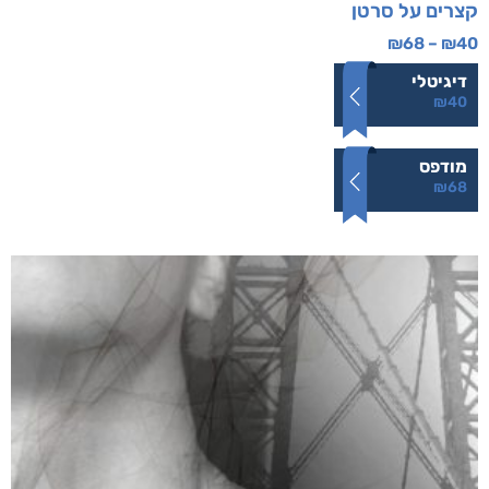
קצרים על סרטן
₪
68
–
₪
40
דיגיטלי
₪
40
מודפס
₪
68