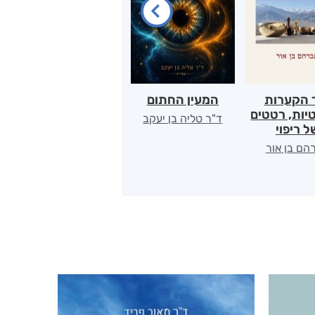
 הקערות
המעין החתום
במחשבה שנייה
יות, רטטים
ד"ר טליה בן יעקב
יגאל עילם
ל ריפוי
הם בן אור