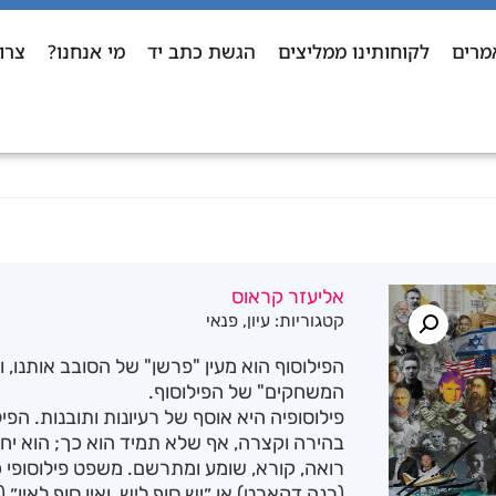
מרים
לקוחותינו ממליצים
הגשת כתב יד
מי אנחנו?
צרו
אליעזר קראוס
קטגוריות:
עיון
,
פנאי
הפילוסוף הוא מעין "פרשן" של הסובב אותנו, 
המשחקים" של הפילוסוף.
פילוסופיה היא אוסף של רעיונות ותובנות. הפי
בהירה וקצרה, אף שלא תמיד הוא כך; הוא יח
רואה, קורא, שומע ומתרשם. משפט פילוסופי כ
(רנה דקארט) או ״יש סוף ליש, ואין סוף לאין