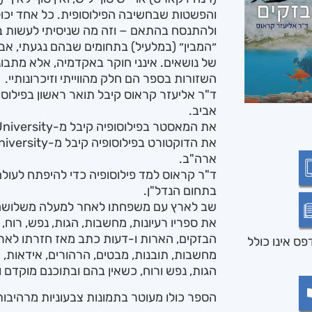
והפשטות שבחשיבה הפילוסופית. כל אחד יכול
ולהתנסח בהתאם − וזה מה שניסיתי לעשות בס
״המבין״ (במלעיל) בתחומים שבהם נגעתי, אב
של נושאים. אינני חוקר באקדמיה, אלא מתבונ
השזורות בספר הם חלק מהווייתי וזיכרונותיי.
ד"ר אליעזר קראוס קיבל תואר ראשון בפילוס
אביב.
את המאסטר בפילוסופיה קיבל מ-Yeshiva University, שבניו יורק, ארה"ב.
ארה"ב.
ד"ר קראוס למד פילוסופיה כדי להיפתח לעולם 
בתחום הנדל"ן.
שב לארץ עם משפחתו לאחר למעלה משלושה 
את ספריו רעיונות, מחשבות, הגות, נפש, רוח, 
הבזקים, הארות ו-דעות כתב מאז חזרתו לארץ,
ס אינו כולל
מחשבות, תובנות, מבטים, הרהורים, אידאות, הב
הגות, נפש ורוח, כשאין בהם ובתוכנם מוקדם ו
הספר כולו מעוטר בתמונות צבעוניות מרהיבות 