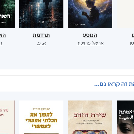
ו
הנוסע
תרדמת
האר
ן
אריאל פרויליך
א. פ.
דו
 זה קראו גם...