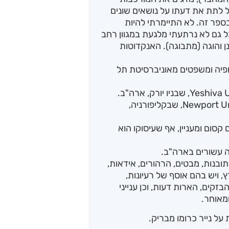
 לתת את דעתו על נושאים שונים
פר זה. לא התיימרתי להיות
ל גם לא נרתעתי מלגעת במגוון רחב
ן והוגה (מתבוגה). האנקדוטות
ופיה ומשפטים מאוניברסיטת תל
את הדוקטורט בפילוסופיה קיבל מ-Newport University, שבקליפורניה,
קסום ומעניין, אף שעיסוקו הוא
עשורים בארה"ב.
תובנות, מבטים, הרהורים, אידאות,
 ויש בהם אוסף של רעיונות,
זקים, הארות דעות, וכן ענייני
מאוחר.
על נייר כרומו מבריק.