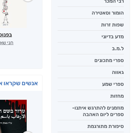
רבי המכר
הומור וסאטירה
שפות זרות
בפנוכ
מדע בדיוני
חני שאט
ל.מ.ב
ספרי מתכונים
גאווה
אנשים שקראו את
ספרי שמע
מחזות
מוזמנים להתרגש איתנו-
ספרים ליום האהבה
סיפורת מתורגמת