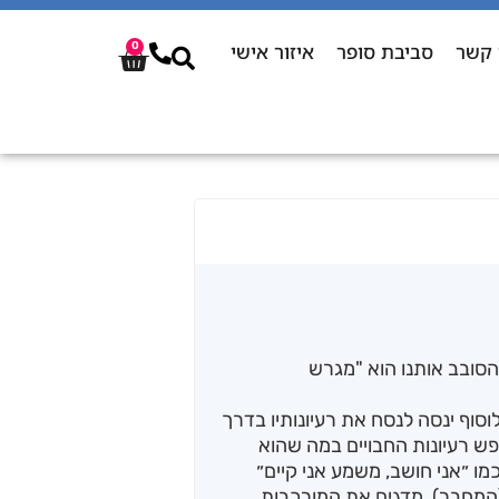
 קשר
סביבת סופר
איזור אישי
0
והסובב אותנו הוא "מגרש
לוסוף ינסה לנסח את רעיונותיו בדרך
פש רעיונות החבויים במה שהוא
מו ״אני חושב, משמע אני קיים״
״ (המחבר), מדגים את המורכבות