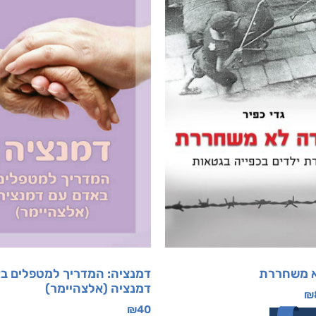
א משחררת
דמנציה: המדריך למטפלים ב
דמנציה (אלצהיימר)
₪
₪
40