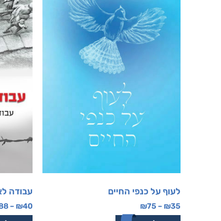
לעוף על כנפי החיים
עבודה ל
88
–
₪
40
₪
75
–
₪
35