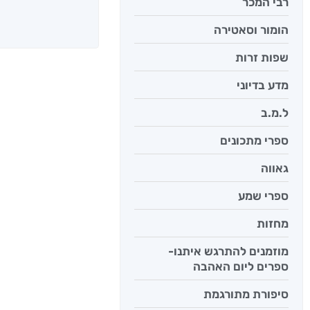
רבי המכר
אנשים שקראו את
הומור וסאטירה
שפות זרות
מדע בדיוני
ל.מ.ב
ספרי מתכונים
גאווה
ספרי שמע
מחזות
יש לי נפש 
מוזמנים להתרגש איתנו-
יאיר פומ
ספרים ליום האהבה
סיפורת מתורגמת