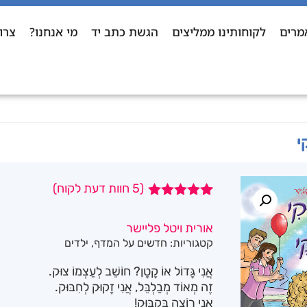
מרים
לקוחותינו ממליצים
הגשת כתב יד
מי אנחנו?
צרו
י
(
5
חוות דעת לקוח)
5
מדורגים
5.00
מתוך 5
אורית ויטל פליישר
מבוסס על
קטגוריות:
חדשים על המדף
,
ילדים
דירוגים של
לקוחות
אֲנִי גָּדוֹל אוֹ קָטָן? חוֹשֵׁב לְעַצְמוֹ צוּק.
זֶה מְאוֹד מְבַלְבֵּל, אֲנִי זָקוּק לְחִבּוּק.
אֲנִי רוֹצֶה בַּקְבּוּק!