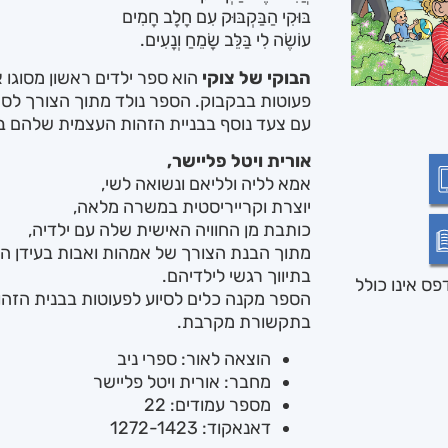
בּוּקִי הַבַּקְבּוּק עִם חָלָב חָמִים
עוֹשֶׂה לִי בַּלֵּב שָׂמֵחַ וְנָעִים.
הבוקי של צוקי
הוא ספר ילדים ראשון מסוגו 
פעוטות בבקבוק. הספר נולד מתוך הצורך לסיי
עם צעד נוסף בבניית הזהות העצמית שלהם 
אורית ויטל פליישר,
אמא לליה ולליאם ונשואה לשי,
יוצרת וקרייריסטית במשרה מלאה,
כותבת מן החוויה האישית שלה עם ילדיה,
מתוך הבנת הצורך של אמהות ואבות בעידן הה
בתיווך רגשי לילדיהם.
ס אינו כולל
הספר מקנה כלים לסיוע לפעוטות בבנית הזה
בתקשורת מקרבת.
הוצאה לאור: ספרי ניב
מחבר: אורית ויטל פליישר
מספר עמודים: 22
דאנאקוד: 1272-1423