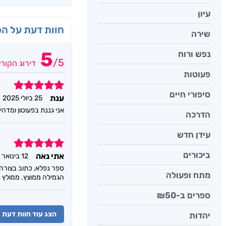
עיון
חוות דעת על ה
שירה
5
נפש ורוח
/
5
דירוג הקור
פעוטות
5
סיפורי חיים
ענת
25 ביולי 2025
אני גננת בפעוטון ומדה
הדרכה
עידן חדש
5
ביכורים
אתי נאה
12 בינואר 2025
ספר נפלא, כתוב בצורה 
מתח ופעולה
הגמילה ממוצץ. ממולץ 
ספרים ב-₪50
הצג עוד חוות דעת
יהדות