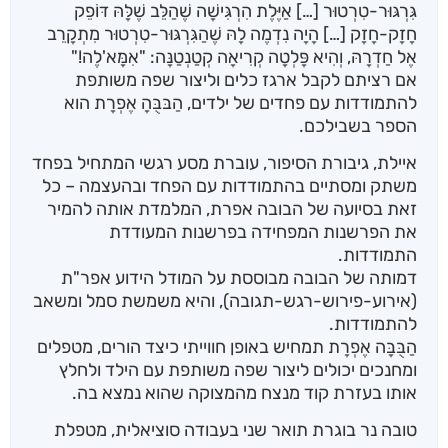
גִּרְגּוּר-טִרְטוּר […] אַיֶּלֶת הִרְגִּישָׁה שֶׁהַלֵּב שֶׁלָּהּ דּוֹפֵק
חָזָק-חָזָק […] הָיָה נִדְמֶה לָהּ שֶׁהַגִּרְגּוּר-טִרְטוּר מִתְקָרֵב
אֶל חַדְרָהּ, וְהִיא פָּלְטָה קְרִיאָה קְטַנְטַנָּה: "אִמָּא'לֶה!"
אם רציתם לקבל ארגז כלים וליצור שפה משותפת
להתמודדות עם פחדים של ילדים, הַבּבֻּהָ אֶפְרָת הוא
הספר בשבילכם.
איילת, גיבורת הסיפור, עוברת מסע רגשי המתחיל בפחד
משתק ומסתיים בהתמודדות עם הפחד ובהעצמה – כל
זאת בסיועה של הבובה אפרת, המלמדת אותה להמיר
את הפרשנות המפחידה בפרשנות המעודדת
התמודדות.
דמותה של הבובה מבוססת על המודל הידוע אפר"ת
(אירוע-פירוש-רגש-תגובה), והיא משמשת סמל ומשאב
להתמודדות.
הַבֻּבָּה אֶפְרָת תמחיש באופן חווייתי כיצד הורים, מטפלים
ומחנכים יכולים ליצור שפה משותפת עם הילד ולחלץ
אותו בעזרת קוד מנצח מהמצוקה שהוא נמצא בה.
טובה נר בוגרת תואר שני בעבודה סוציאלית, מטפלת