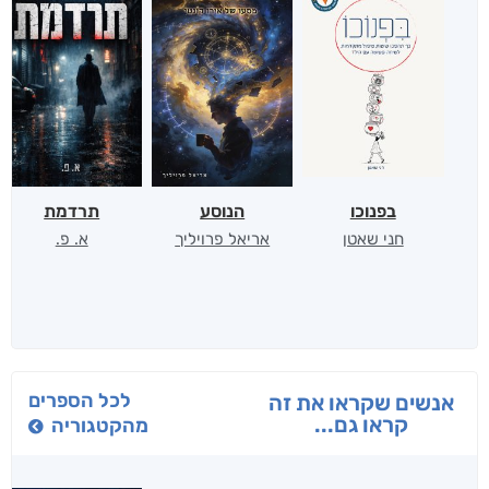
בפנוכו
הנוסע
תרדמת
חני שאטן
אריאל פרויליך
א. פ.
לכל הספרים
אנשים שקראו את זה
קראו גם...
מהקטגוריה