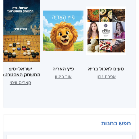
טעים לאכול בריא
פיץ האריה
ישראל-סין:
המשחק האסטרטגי
אפרת נבון
אור ביטון
קאריס וויטי
חפש בחנות