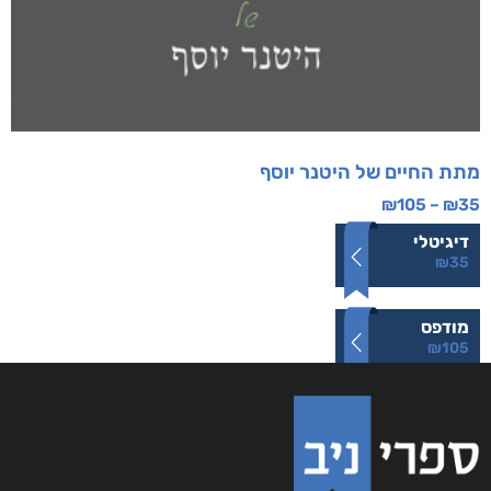
מתת החיים של היטנר יוסף
₪
105
–
₪
35
דיגיטלי
₪
35
מודפס
₪
105