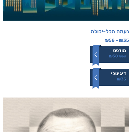
נעמה הכל-יכולה
₪
58
–
₪
35
מודפס
₪
58
₪
68
דיגיטלי
₪
35