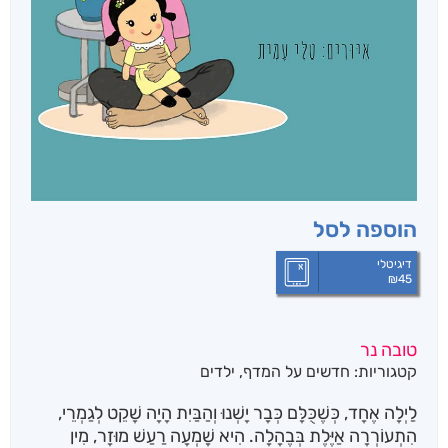
הוספה לסל
דיגיטלי
₪
45
טובה נר
קטגוריות:
חדשים על המדף
,
ילדים
לַיְלָה אֶחָד, כְּשֶׁכֻּלָּם כְּבָר יָשְׁנוּ וְהַבַּיִת הָיָה שָׁקֵט לְגַמְרֵי,
הִתְעוֹרְרָה אַיֶּלֶת בְּבֶהָלָה. הִיא שָׁמְעָה רַעַשׁ מוּזָר, מִין