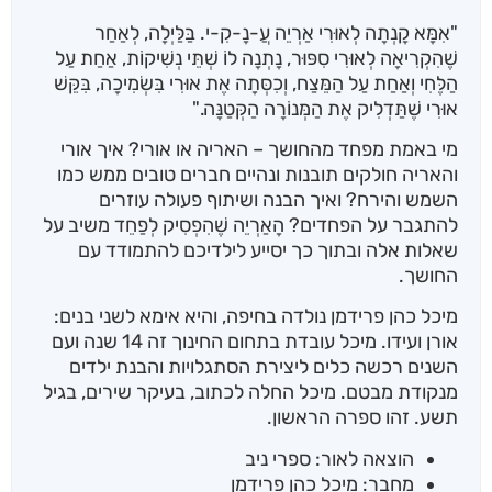
לקוחות
"אִמָּא קָנְתָה לְאוּרִי אַרְיֵה עֲ-נָ-קִ-י. בַּלַּיְלָה, לְאַחַר
שֶׁהִקְרִיאָה לְאוּרִי סִפּוּר, נָתְנָה לוֹ שְׁתֵּי נְשִׁיקוֹת, אַחַת עַל
הַלֶּחִי וְאַחַת עַל הַמֵּצַח, וְכִסְּתָה אֶת אוּרִי בִּשְׂמִיכָה, בִּקֵּשׁ
אוּרִי שֶׁתַּדְלִיק אֶת הַמְּנוֹרָה הַקְּטַנָּה."
מי באמת מפחד מהחושך – האריה או אורי? איך אורי
והאריה חולקים תובנות ונהיים חברים טובים ממש כמו
השמש והירח? ואיך הבנה ושיתוף פעולה עוזרים
להתגבר על הפחדים? הָאַרְיֵה שֶׁהִפְסִיק לְפַחֵד משיב על
שאלות אלה ובתוך כך יסייע לילדיכם להתמודד עם
החושך.
מיכל כהן פרידמן נולדה בחיפה, והיא אימא לשני בנים:
אורן ועידו. מיכל עובדת בתחום החינוך זה 14 שנה ועם
השנים רכשה כלים ליצירת הסתגלויות והבנת ילדים
מנקודת מבטם. מיכל החלה לכתוב, בעיקר שירים, בגיל
תשע. זהו ספרה הראשון.
הוצאה לאור: ספרי ניב
מחבר: מיכל כהן פרידמן