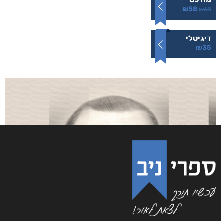
₪
58
₪
68
דיגיטלי
₪
35