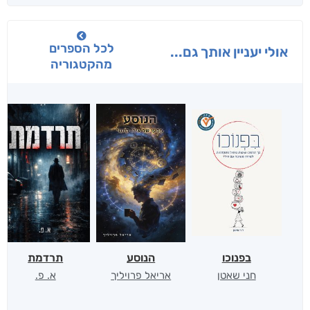
לכל הספרים
אולי יעניין אותך גם...
מהקטגוריה
בפנוכו
הנוסע
תרדמת
חני שאטן
אריאל פרויליך
א. פ.