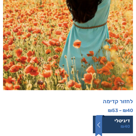
לחזור קדימה
₪
53
–
₪
40
דיגיטלי
₪
40