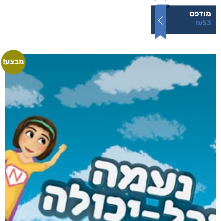
מודפס
₪
53
מבצע!