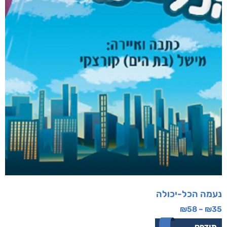
נעמה הכל-יכולה
₪
58
–
₪
35
מודפס