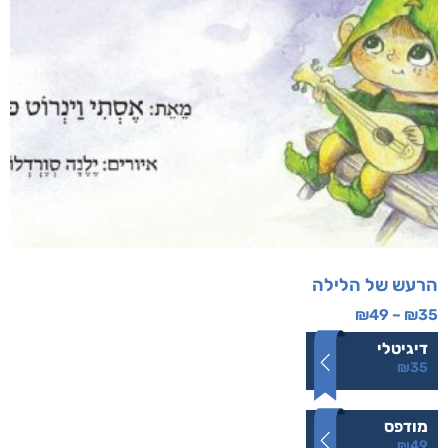
הרעש של הלילה
₪
49
–
₪
35
דיגיטלי
₪
35
מודפס
₪
49