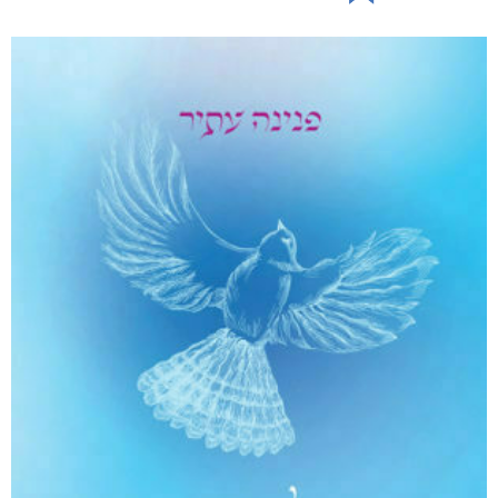
היו ימים יפים בפלוגה
₪
80
–
₪
50
דיגיטלי
₪
50