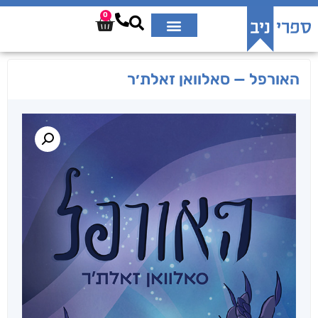
0
האורפל — סאלוואן זאלת׳ר