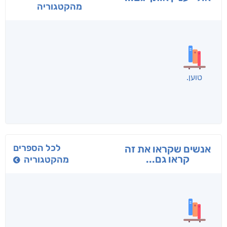
מהקטגוריה
בפנוכו
הנוסע
תרדמת
חני שאטן
אריאל פרויליך
א. פ.