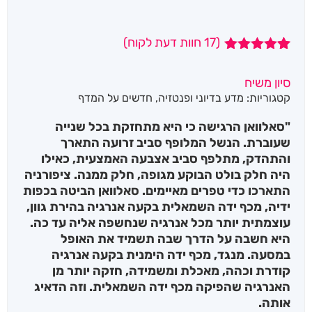
(
17
חוות דעת לקוח)
17
מדורגים
4.94
מתוך 5
סיון משיח
מבוסס על
קטגוריות:
מדע בדיוני ופנטזיה
,
חדשים על המדף
דירוגים של
לקוחות
"סאלוואן הרגישה כי היא מתחזקת בכל שנייה
שעוברת. הנשל המלופף סביב זרועה התארך
והתהדק, מתלפף סביב אצבעה האמצעית, כאילו
היה חלק בולט הבוקע מגופה, חלק ממנה. ציפורניה
התארכו כדי טפרים מאיימים. סאלוואן הביטה בכפות
ידיה, מכף ידה השמאלית בקעה אנרגיה בהירת גוון,
עוצמתית יותר מכל אנרגיה שנחשפה אליה עד כה.
היא חשבה על הדרך שבה תשמיד את האופל
במסעה. מנגד, מכף ידה הימנית בקעה אנרגיה
קודרת וכהה, מאכלת ומשמידה, חזקה יותר מן
האנרגיה שהפיקה מכף ידה השמאלית. וזה הדאיג
אותה.