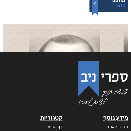
לעוף על כנפי החיים
₪
75
–
₪
35
דיגיטלי
₪
35
מודפס
₪
75