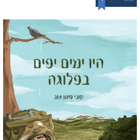
ללא סימנים מקדימים
₪
76
–
₪
36
מודפס
₪
76
דיגיטלי
₪
36