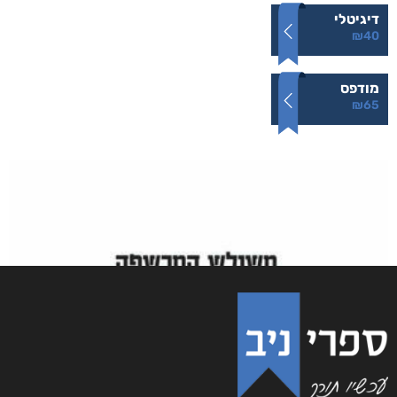
תופעות לוואי
₪
65
–
₪
40
דיגיטלי
₪
40
מודפס