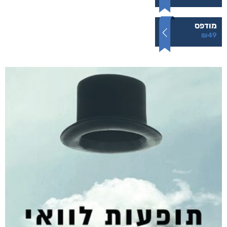
הרעש של הלילה
₪
49
–
₪
35
דיגיטלי
₪
35
מודפס
₪
49