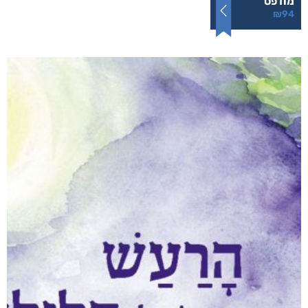
ליבוביץ או היעדרו של אלוהים
₪
94
–
₪
35
דיגיטלי
₪
35
מודפס
₪
94