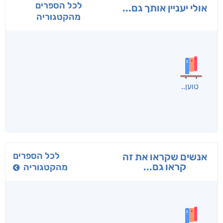
לכל הספרים
אולי יעניין אותך גם...
מהקטגוריה
בפנוכו
הנוסע
תרדמת
חני שאטן
אריאל פרויליך
א. פ.