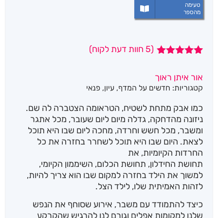
טעימה
מהספר
(
5
חוות דעת לקוח)
5
מדורגים
5.00
מתוך 5
אור איתן ראוך
מבוסס על
קטגוריות:
חדשים על המדף
,
עיון
,
פנאי
דירוגים של
לקוחות
כמו אבק מתחת לשטיח, הטראומה הצטברה לה שם.
ניזונה מהדחקה, גדלה מיום ליום שעובר, מכל אתגר
ומשבר, מכל חשש וחרדה, מחכה ליום שבו היא תוכל
לצאת. היום שבו היא תוכל לשחרר בחזרה את כל
החרדות הקיומיות, את
תחושת החידלון, תחושת הכלום, השיממון הקיומי,
למשוך את הילד בחזרה למקום שבו הוא צריך להיות,
לזהות האמיתית שלו, לילד הצל.
כיצד להתמודד עם משבר, אירוע שסוחף את הנפש
שלנו למקומות אפלים וגורם לנו להרגיש שהקרקע