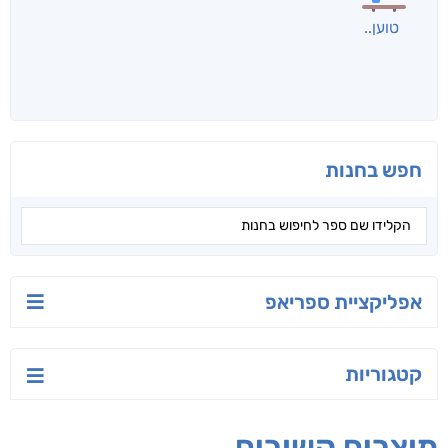
לכל הספרים
אנשים שקראו את זה
קראו גם...
מהקטגוריה
החוכמה שבתוכך
המעיל שפחד
לאן הולכים
מהגשם
החיילים?
אסתר ברנע
איליה ביריוקוב