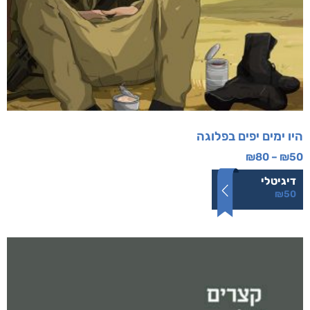
היו ימים יפים בפלוגה
₪
80
–
₪
50
דיגיטלי
₪
50