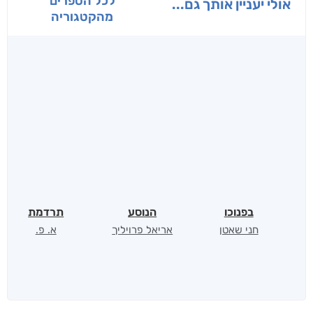
לכל הספרים
אולי יעניין אותך גם...
מהקטגוריה
בפנוכו
הנוסע
תרדמת
חני שאטן
אריאל פרויליך
א. פ.