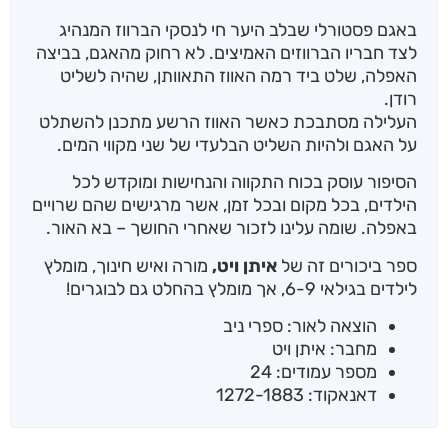
באגם פסטורלי שבלב היער חי לנסקי הברווז המנהיג
לצד חבריו הברווזים האמיצים. לא רחוק מהאגם, בביצה
האפלה, שלט ביד רמה האווז התאוותן, שהיה לשליט
רודן.
העלילה מסתבכת כאשר האווז הרשע מתכנן להשתלט
על האגם ולהיות השליט הבלעדי של שני מקווי המים.
הסיפור עוסק בכוח התקווה והנחישות ומוקדש לכל
הילדים, בכל מקום ובכל זמן, אשר מרגישים שהם שרויים
באפלה. שומה עלינו לזכור שאחרי החושך – בא האור.
ספר ביכורים זה של
איתן ויט,
מורה ואיש חינוך, מומלץ
לילדים בגילאי 6-9, אך מומלץ בהחלט גם לבוגרים!
הוצאה לאור: ספרי ניב
מחבר: איתן ויט
מספר עמודים: 24
דאנאקוד: 1272-1883