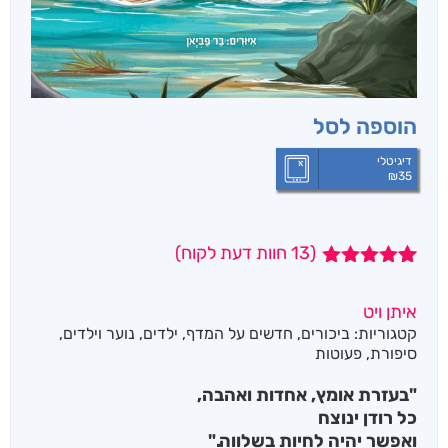
הוספה לסל
דיגיטלי
₪
35
(
13
חוות דעת לקוח)
13
מדורגים
5.00
מתוך 5
איתן ויט
מבוסס על
קטגוריות:
ביכורים
,
חדשים על המדף
,
ילדים
,
נוער וילדים
,
דירוגים של
לקוחות
סיפורת
,
פעוטות
"בעזרת אומץ, אחדות ואהבה,
כל רודן ינוצח
ואפשר יהיה לחיות בשלווה."