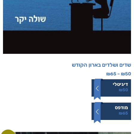
שדים ושלדים בארון הקודש
₪
65
–
₪
50
דיגיטלי
₪
50
מודפס
₪
65