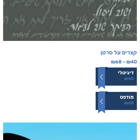
קצרים על סרטן
₪
68
–
₪
40
דיגיטלי
₪
40
מודפס
₪
68