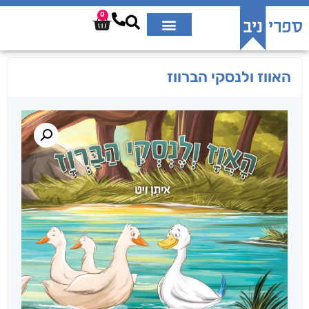
0
האווז ולנסקי הברווז