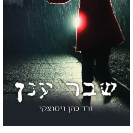
דיגיטלי
₪
40
מבצע!