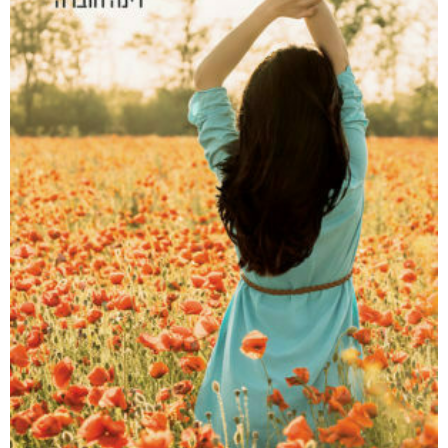
מתוך 5
דיגיטלי
₪
28
₪
35
מודפס
₪
65