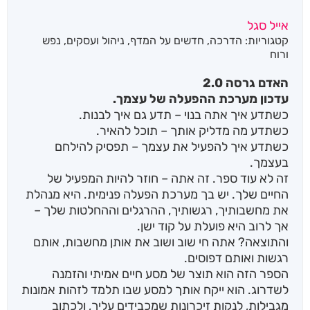
אייל סגל
קטגוריות:
הדרכה
,
חדשים על המדף
,
ניהול ועסקים
,
נפש
ורוח
האדם גרסה 2.0
עדכון מערכת ההפעלה של עצמך.
כשתדע איך אתה בנוי – תדע גם איך לבנות.
כשתדע מה מדליק אותך – תוכל להאיר.
כשתדע איך להפעיל את עצמך – תפסיק להילחם
בעצמך.
זה לא עוד ספר. זה אתה – חוזר להיות המפעיל של
החיים שלך. יש בך מערכת הפעלה פנימית. היא מנהלת
את מחשבותיך, רגשותיך, ההרגלים וההחלטות שלך –
אך לרוב היא פועלת על קוד ישן.
והתוצאה? אתה חי שוב ושוב את אותן מחשבות, אותם
רגשות ואותם דפוסים.
הספר הזה הוא תוצר של מסע חיים אמיתי והזמנה
לשדרוג. הוא ייקח אותך למסע שבו תלמד לזהות אמונות
מגבילות, לנקות זיכרונות שמכבידים עליך, ולכתוב