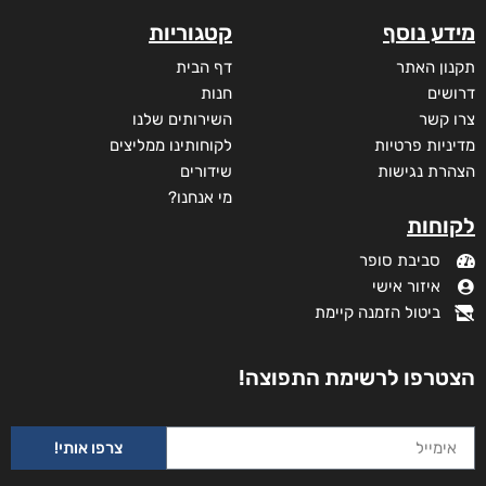
ניגונו של עוף החול
דורג
₪
46
–
₪
29
5.00
מתוך 5
דיגיטלי
₪
29
₪
35
מידע נוסף
קטגוריות
תקנון האתר
דף הבית