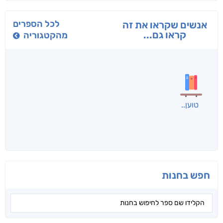
בפנוכו
הנוסע
תרדמת
חני שאטן
אריאל פרויליך
א. פ.
לכל הספרים
אנשים שקראו את זה
קראו גם...
מהקטגוריה