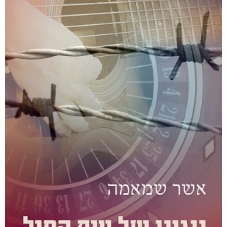
לחזור קדימה
₪
53
–
₪
40
דיגיטלי
₪
40
מודפס
₪
53
מבצע!