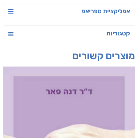
רחוק מן הכרך
יש לי נפש רעועה
בילי הבלשית וחידת
הלב
תמר אדר
יאיר פומרנץ
ד"ר ליאור סומך
חפש בחנות
אפליקציית ספריאפ