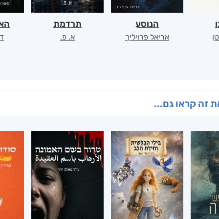
ו
הנוסע
תרדמת
האר
ן
אריאל פרויליך
א. פ.
דו
 זה קראו גם...