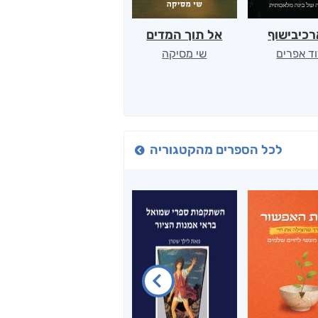
כיבישוף
אל תוך המדים
יין, שקרים והייטק
ד אפרים
שי מסיקה
קטי סול
לכל הספרים מהקטגוריה