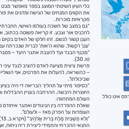
כלי העיון השיטתי המוצג בספר מאפשר מבט 
את הקווים המנחים של הגישה ומדגים את פורי
מקראיות מוכרות.
"גם במצב של חשכה בעולמו האישי, החברתי 
להכניס אור וצבע. זו קריאה פשוטה בכתוב, 
הענן קשור לגשם. זהו חלקו של האדם בקיום הבר
'ענן' ו'קשת', שהוא ה'אות' לברית שנכרתה עם
“מכנף הבגד ועד להצבת אתגר היעד – פסגת הקדו
טו, 30).
פרשת ציצית מציעה לאדם להציב לנגד עיני רוחו
– כהשראה, להעלות את הפרטים, אף השוליים,
שביכולתו”.
“כסיפור מיתי על תהליך הבריאה די היה בציון
היווצרות היבשה. ההרחבה בעניין ההבדלות ו
ס אינו כולל
העולם המתהווה:
שאלת ההפרדה בין הניגודים ואתגר איחודם
העומדות על הפרק מאז – ולעולם”.
"ו
התנאי ההכרחי והתמידי ליצירת ריח ניחוח,