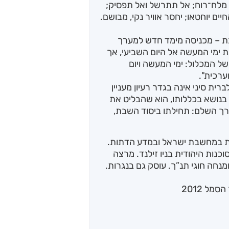
מלח־רוח; אל תתרשל ואל תפסיק;
ם יוחטאו; יחסר אוויר נקי, מבושם.
שבת – מכניסה מימד חדש למערך
 ימי המעשה אל היום השביעי, אך
של המכלול: ימי המעשה ויום
ערכית".
 סיני אינה בגדר רעיון מעניין
ק בנושא בכללותו, הוא שהבליט את
ך השלם: תחילתו ביסוד השבת,
ית במחשבת ישראל ובמדע הדתות.
כנות היהודית בניו זילנד. מרצה
חה חוגי תנ”ך. עוסק גם בנגרות.
ל 2012