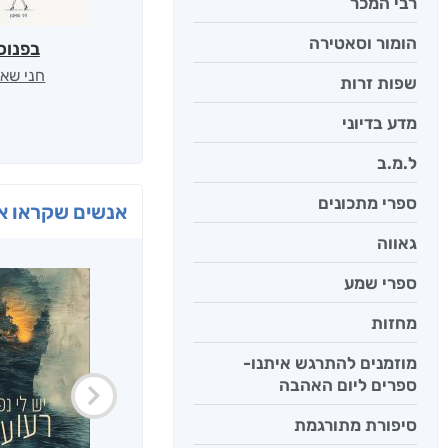
רבי המכר
הומור וסאטירה
בפנוכ
חני שאט
שפות זרות
מדע בדיוני
ל.מ.ב
ספרי מתכונים
אנשים שקראו את
גאווה
ספרי שמע
מחזות
מוזמנים להתרגש איתנו-
ספרים ליום האהבה
סיפורת מתורגמת