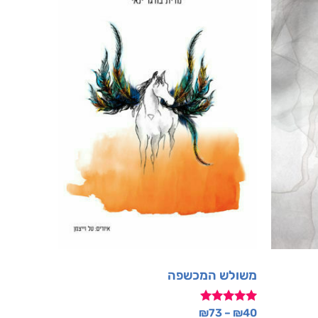
משולש המכשפה
דורג
₪
73
–
₪
40