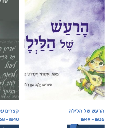
הרעש של הלילה
קצרים על
68
–
₪
40
₪
49
–
₪
35