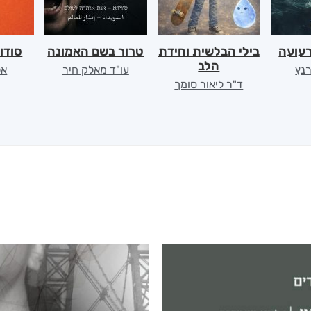
רעועה
בילי הבלשית וחידת
טרור בשם האמונה
סודו
הלב
רנץ
עו"ד מאלק חיר
אל
ד"ר ליאור סומך