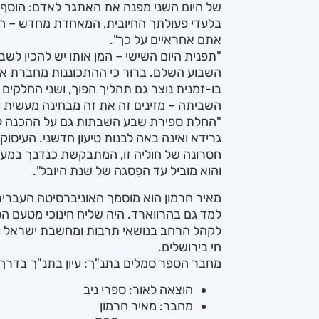
של היום השני מפנה את האתגר לאדם: הוסף 
בלעדי פעולתך החיובית, המאחדת מחדש – החיי
אתם אחראיים על כך".
"תפנית היום השישי – המן אותו יש להכין ל
השבוע השלם. ברור כי ההתכוננות מחברת את
בו-זמנית נוצר גם תהליך הפוך, ושני החלקים 
השביתה – מזינים זה את זה מבחינה מעשית ו
"החלת ספירת שבע השבתות גם על ההכנה לברית
גרידא ואינה באה לבנות טיעון חדשני. העיסו
חסרונה של חוליה זו, המתבקשת כנדבך במער
והוא מוביל עד הפִסגה של שנת היובל".
מאיר חרמון הוא מוסמך האוניברסיטה העבר
למד גם בהרווארד. היה שליח חינוכי מטעם הסו
לקהל הרחב בנושאי תרבות ומחשבת ישראל ומנ
חי בירושלים.
מחבר הספר סמלים בתנ"ך: עיון בתנ"ך בדרך הסמ
הוצאה לאור: ספרי ניב
מחבר: מאיר חרמון