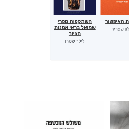
ת האיפשור
השתקפות ספרי
הלב של אמא
שמואל בראי אמנות
ון שפריר
ירדן כהן
הציור
לילך שטרן