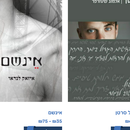
 סרטן
אינשם
₪
75
–
₪
35
₪