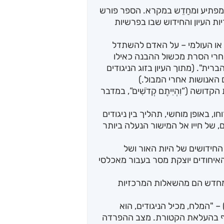
מפתיע ומחַדֵש במקרא. הספר פורש
ות העיון והחידוש שבו בפרשיות
או העולמי – על האדם להשתדל
אחרי הסרת מכשול ההבנה כאילו
ית". (מתוך העיון בזוג הניגודים
 האנושות אחרי המבול.)
שה (“וִהְיִיתֶם קְדֹשִׁים”, במדבר
, באופן מוחשי, תהליך בין ניגודים
 של חייו אל המישור הנעלה ביותר
 החידושים של היות האור ושל
האיחודים יוצקת מסר בעבור מאכלסי
 מחדש הם מהשאלות המרכזיות
ְלֹא תַשְׁבִּית מֶלַח בְּרִית אֱלֹהֶיךָ" (ויקרא ב, 13) – "המלח, מכיל הניגודים, הוא
 אף בהעלאת הקטורת. מצב ההפרדה