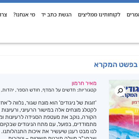
מרים
לקוחותינו ממליצים
הגשת כתב יד
מי אנחנו?
צרו
ם בפשט המקרא
מאיר חרמון
קטגוריות:
חדשים על המדף
,
חודש הספר
,
יהדות
,
'זוגות של ניגודים' הוא מונח שגור, נלווה ל'אח
לקטלג מונחים אלה במישור הרעיוני, ורעיונות
הקורה, נוקב את מעטפת הסגידה לרעיונות ומ
מתמודדים, בפועל, עם מתח הניגודים שבקיו
לנו מבט רענן שיעשיר את איכות התנהלותנו. 
שבתנ"ך מעלה תובנות פשוטות – ונוקבות.