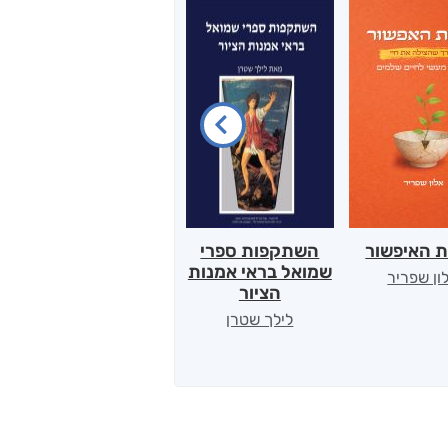
ת האיפשור
השתקפות ספרי
הלב של אמא
שמואל בראי אמנות
ון שפריר
ירדן כהן
הציור
לילך שטרן