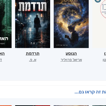
ו
הנוסע
תרדמת
האר
ן
אריאל פרויליך
א. פ.
דו
 זה קראו גם...