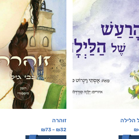
 הלילה
זוהרה
₪
73
–
₪
32
₪