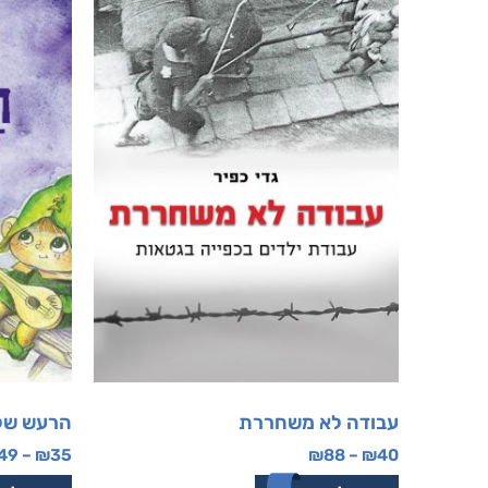
עבודה לא משחררת
הרעש של
49
–
₪
35
₪
88
–
₪
40