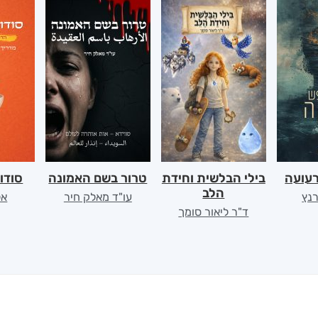
רעועה
בילי הבלשית וחידת
טרור בשם האמונה
סודו
הלב
רנץ
עו"ד מאלק חיר
אל
ד"ר ליאור סומך