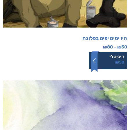
היו ימים יפים בפלוגה
₪
80
–
₪
50
דיגיטלי
₪
50