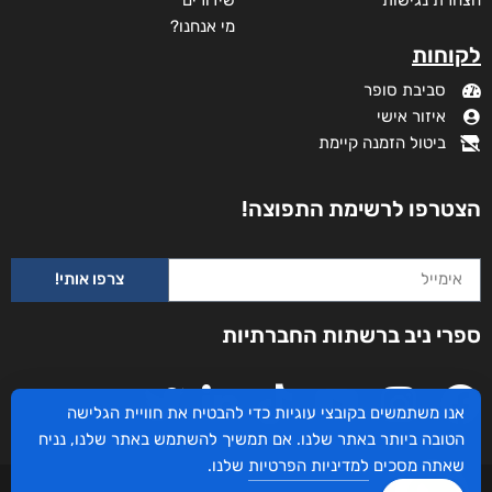
מי אנחנו?
לקוחות
סביבת סופר
איזור אישי
ביטול הזמנה קיימת
לחזור קדימה
₪
53
–
₪
40
הצטרפו לרשימת התפוצה!
דיגיטלי
₪
40
צרפו אותי!
מודפס
ספרי ניב ברשתות החברתיות
₪
53
אנו משתמשים בקובצי עוגיות כדי להבטיח את חוויית הגלישה
הטובה ביותר באתר שלנו. אם תמשיך להשתמש באתר שלנו, נניח
שאתה מסכים
למדיניות הפרטיות
שלנו.