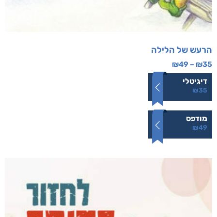
הרעש של הלילה
₪
49
–
₪
35
דיגיטלי
₪
35
מודפס
₪
49