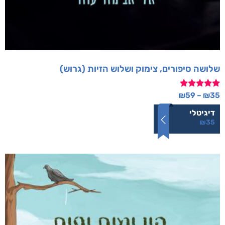
שלושה סיפורים, צימוק ושלוש הזיות (גרוש)
דורג
₪
59
–
₪
35
5.00
מתוך 5
דיגיטלי
₪
35