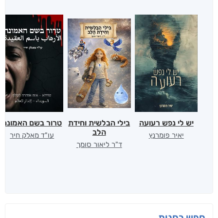
יש לי נפש רעועה
בילי הבלשית וחידת
טרור בשם האמונה
הלב
יאיר פומרנץ
עו"ד מאלק חיר
ד"ר ליאור סומך
חפש בחנות