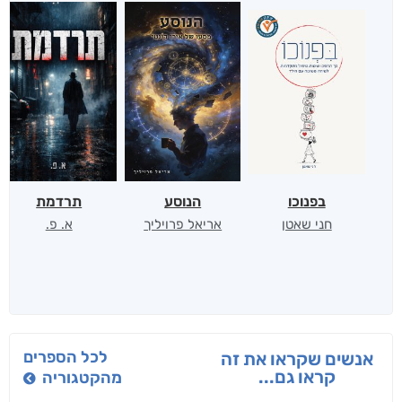
בפנוכו
הנוסע
תרדמת
חני שאטן
אריאל פרויליך
א. פ.
לכל הספרים
אנשים שקראו את זה
קראו גם...
מהקטגוריה