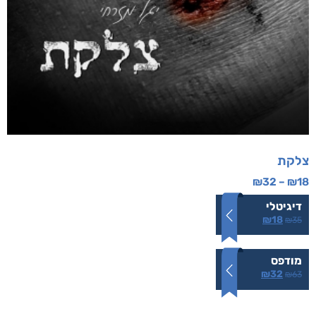
צלקת
₪
32
–
₪
18
דיגיטלי
₪
18
₪
35
מודפס
₪
32
₪
63