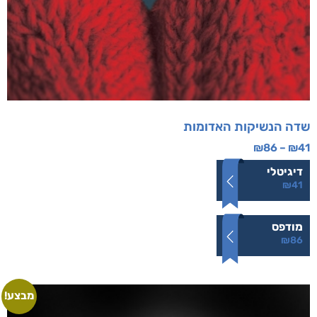
שדה הנשיקות האדומות
₪
86
–
₪
41
דיגיטלי
₪
41
מודפס
₪
86
מבצע!