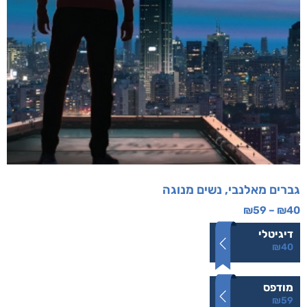
גברים מאלנבי, נשים מנוגה
₪
59
–
₪
40
דיגיטלי
₪
40
מודפס
₪
59