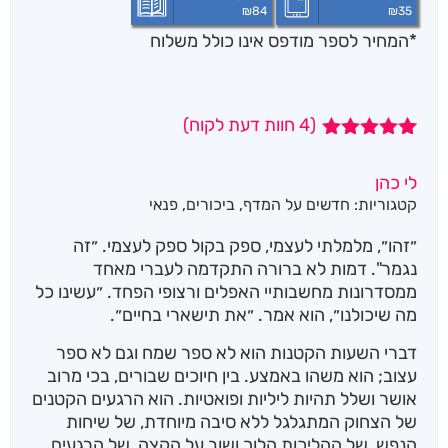
₪
84
₪
35
*המחיר לספר מודפס אינו כולל משלוח
(
4
חוות דעת לקוח)
4
מדורגים
5.00
מתוך 5
לי כהן
מבוסס על
קטגוריות:
חדשים על המדף
,
ביכורים
,
פנאי
דירוגים של
לקוחות
״זהו״, מלמלתי לעצמי, ספק בקול ספק לעצמי. ״זה
נגמר". דמות לא ברורה התקדמה לעברי מאחד
ממסדרונות מחשבותיי האפלים ורצופי הפחד. ״עשינו כל
מה שיכולנו״, הוא אמר. ״את תישארי בחיים״.
דברי השעות הקטנות הוא לא ספר שמח וגם לא ספר
עצוב; הוא משהו באמצע. בין חיוכים שבורים, בכי מרוב
אושר ושלל תהיות ליליות ופואטיות. הוא הרגעים הקטנים
של הצחוק המתגלגל ללא סיבה מיוחדת, של שיחות
הנפש, של ההליכות הלוך ושוב על הקצה, של הרגעים