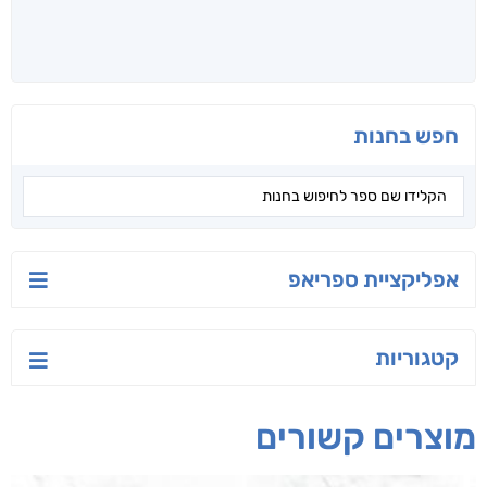
קראו גם...
מהקטגוריה
יש לי נפש רעועה
בילי הבלשית וחידת
טרור בשם האמונה
הלב
יאיר פומרנץ
עו"ד מאלק חיר
ד"ר ליאור סומך