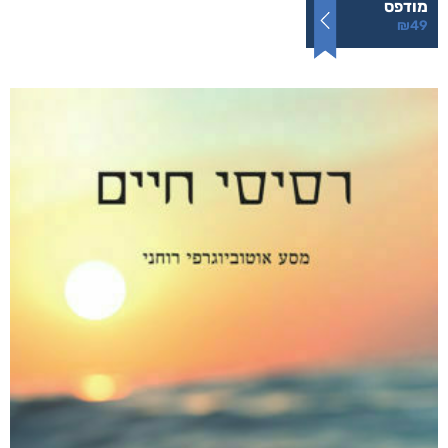
הרעש של הלילה
₪
49
–
₪
35
דיגיטלי
₪
35
מודפס
₪
49