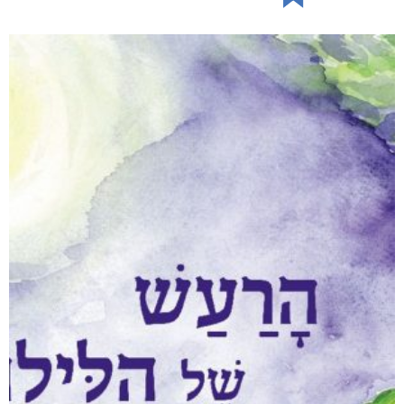
עבודה לא משחררת
₪
88
–
₪
40
דיגיטלי
₪
40
מודפס
₪
88