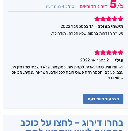
5
/
5
דירוג הקוראים
סה"כ 4 חוות דעת
5
מישהי בעולם
17 בספטמבר 2022
מעורר הזדהות ברמות שלא הכרתי, תודה לך.
5
עילי
21 בפברואר 2022
וואוו וואו וואו. סוחף, אדיר, לקחת אותי למקומות שלא חשבתי שאדמיין את
עצמי לעולם. הספר הזה פשוט חובה לכל אדם. השראה ענקית. מבואס
שהוא נגמר
הצג עוד חוות דעת
בחרו דירוג – לחצו על כוכב