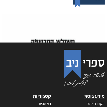
רסיסי חיים
₪
61
–
₪
35
דיגיטלי
₪
35