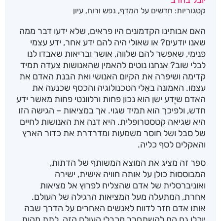
קטגוריות:
חדשים על המדף
,
נפש ורוח
,
עיון
האם אבותינו הקדמונים היו פראים, שלא ידעו דבר ממה
שאנו יודעים? או שאולי היה להם ידע אחר, ידע עצמי
פנימי, שאפשר להם שלווה, אושר ובריאות שאבדו לנו
לבלי שוב? אנחנו נוטים להאמין שהאנושות צעדה תמיד
קדימה ושיפרה את הקיום האנושי ואת הבנת האדם את
עצמו. האמונה באֵלי הטכנולוגיה והכסף שכנעה את
האדם שיֶדע ישן הוא נכון פחות ורלוונטי פחות מאשר ידע
חדש, ולפיכך הוא תמיד שגוי. אך במציאות – הגישה הזו
היא שגיאה קטסטרופלית. היא דנה את האנושות לחיים
של סבל ושל חוסר משמעות ומדרדרת את כדור הארץ
והאקלים לסף כליה.
ספר זה מציג את המוצא המשותף של הדתות,
המבוססות כולן על אותה חוויה אישית, ישירה
ואוניברסלית של אדם שהצליח לפרוץ אל מציאות
אחרת, המתעלה מעל המציאות הרגילה של העולם.
אותו אדם חזר לדווח לאנשים האחרים על הדרך שבה
יוכלו גם הם להשתחרר מכבלי העולם הזה, לתת מהות