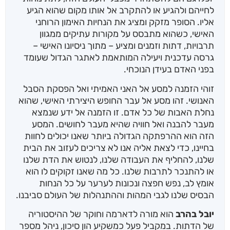
לחייהם ולהגיע או להתקרב אל אותו מקום שהוא הגיע
אליו. הסופר מזקק ומציג את הנחיות האימון הרוחני
האישי, כשהוא מתבסס על מקורות עתיקים ממגוון
תרבויות, דתות וזמנים ומציע – מתוך ניסיונו האישי –
גרסה עדכנית ויעילה המותאמת לאתגר הגדול שעומד
בפני האדם בעידן הנוכחי.
זוהי הזמנה למסע אל האני האמיתי ואל הפסקת הסבל
האנושי. זהו מסע אל עבר החופש היצירתי האישי, שהוא
נחלת האבות של כל אדם. זו הזמנה אל ידע שנמצא
מעבר להבנה ואל חוויה שהיא מעבר לחושים. המסע
הזה הוא ההרפתקה הגדולה ביותר שאנו יכולים לחוות
בחיינו, כדי לצאת אליה אנו לא צריכים לעזוב את הבית
שלנו, להחליף את העבודה שלנו, לנטוש את הדת שלנו
או להתנכר לתרבות שלנו. כל מה שאנו זקוקים לו הוא
אומץ לב, נפש חפצה ונכונות לערער על כל הנחות
הבסיס שלנו לגבי המהות וההתנהלות של העולם סביבנו.
יובל בהרב
הוא מורה לדארמה וחוקר של ההיסטוריה
של הדתות. במקביל פעל כמשקיע הון סיכון, ניהל מספר