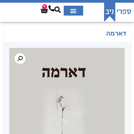
0
דארמה