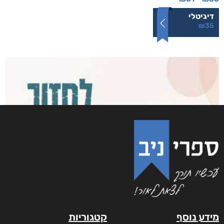
רסיסי חיים
₪
61
–
₪
35
דיגיטלי
₪
35