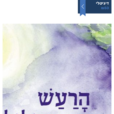
היו ימים יפים בפלוגה
₪
80
–
₪
50
דיגיטלי
₪
50