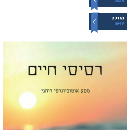
הרעש של הלילה
₪
49
–
₪
35
דיגיטלי
₪
35
מודפס
₪
49