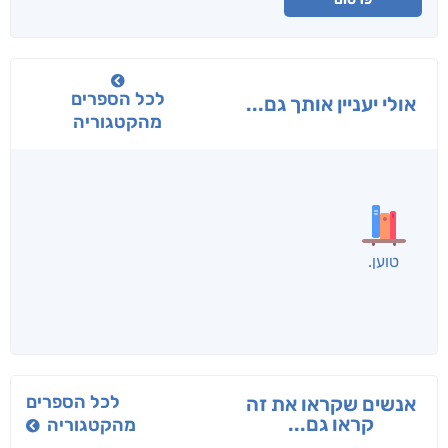
לכל הספרים
אולי יעניין אותך גם...
מהקטגוריה
בפנוכו
הנוסע
תרדמת
חני שאטן
אריאל פרויליך
א. פ.