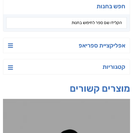
יש לי נפש רעועה
בילי הבלשית וחידת
טרור בשם האמונה
הלב
יאיר פומרנץ
עו"ד מאלק חיר
ד"ר ליאור סומך
חפש בחנות