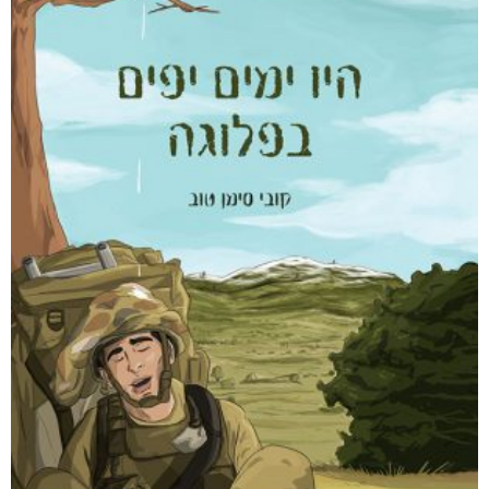
ליבוביץ או היעדרו של אלוהים
₪
94
–
₪
35
דיגיטלי
₪
35
מודפס
₪
94