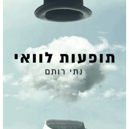
היו ימים יפים בפלוגה
₪
80
–
₪
50
דיגיטלי
₪
50