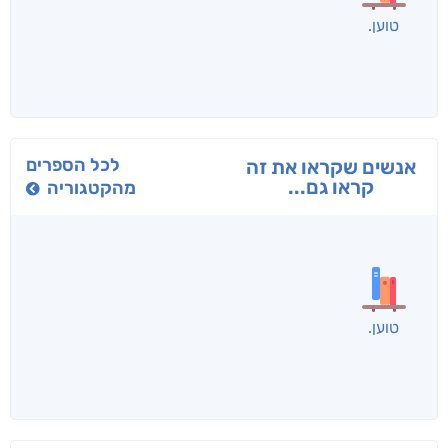
בפנוכו
הנוסע
תרדמת
חני שאטן
אריאל פרויליך
א. פ.
לכל הספרים
אנשים שקראו את זה
קראו גם...
מהקטגוריה