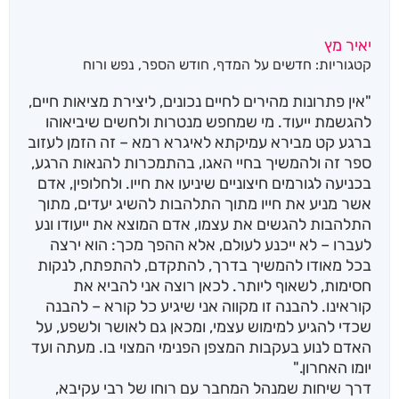
יאיר מץ
קטגוריות:
חדשים על המדף
,
חודש הספר
,
נפש ורוח
"אין פתרונות מהירים לחיים נכונים, ליצירת מציאות חיים,
להגשמת ייעוד. מי שמחפש מנטרות ולחשים שיביאוהו
ברגע קט מבירא עמיקתא לאיגרא רמא – זה הזמן לעזוב
ספר זה ולהמשיך בחיי האגו, בהתמכרות להנאות הרגע,
בכניעה לגורמים חיצוניים שיניעו את חייו. ולחלופין, אדם
אשר מניע את חייו מתוך התלהבות להשיג יעדים, מתוך
התלהבות להגשים את עצמו, אדם המוצא את ייעודו ונע
לעברו – לא ייכנע לעולם, אלא ההפך מכך: הוא ירצה
בכל מאודו להמשיך בדרך, להתקדם, להתפתח, לנקות
חסימות, לשאוף ליותר. לכאן רוצה אני להביא את
קוראינו. להבנה זו מקווה אני שיגיע כל קורא – להבנה
שכדי להגיע למימוש עצמי, ומכאן גם לאושר ולשפע, על
האדם לנוע בעקבות המצפן הפנימי המצוי בו. מעתה ועד
יומו האחרון."
דרך שיחות שמנהל המחבר עם רוחו של רבי עקיבא,