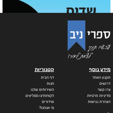
תופעות לוואי
₪
65
–
₪
40
דיגיטלי
₪
40
מודפס
₪
65