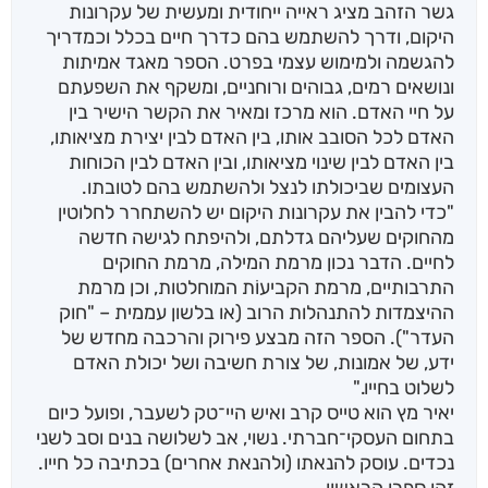
גשר הזהב מציג ראייה ייחודית ומעשית של עקרונות
היקום, ודרך להשתמש בהם כדרך חיים בכלל וכמדריך
להגשמה ולמימוש עצמי בפרט. הספר מאגד אמיתות
ונושאים רמים, גבוהים ורוחניים, ומשקף את השפעתם
על חיי האדם. הוא מרכז ומאיר את הקשר הישיר בין
האדם לכל הסובב אותו, בין האדם לבין יצירת מציאותו,
בין האדם לבין שינוי מציאותו, ובין האדם לבין הכוחות
העצומים שביכולתו לנצל ולהשתמש בהם לטובתו.
"כדי להבין את עקרונות היקום יש להשתחרר לחלוטין
מהחוקים שעליהם גדלתם, ולהיפתח לגישה חדשה
לחיים. הדבר נכון מרמת המילה, מרמת החוקים
התרבותיים, מרמת הקביעוֹת המוחלטות, וכן מרמת
ההיצמדות להתנהלות הרוב (או בלשון עממית – "חוק
העדר"). הספר הזה מבצע פירוק והרכבה מחדש של
ידע, של אמונות, של צורת חשיבה ושל יכולת האדם
לשלוט בחייו."
יאיר מץ הוא טייס קרב ואיש היי־טק לשעבר, ופועל כיום
בתחום העסקי־חברתי. נשוי, אב לשלושה בנים וסב לשני
נכדים. עוסק להנאתו (ולהנאת אחרים) בכתיבה כל חייו.
זהו ספרו הראשון.