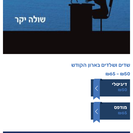
שדים ושלדים בארון הקודש
₪
65
–
₪
50
דיגיטלי
₪
50
מודפס
₪
65