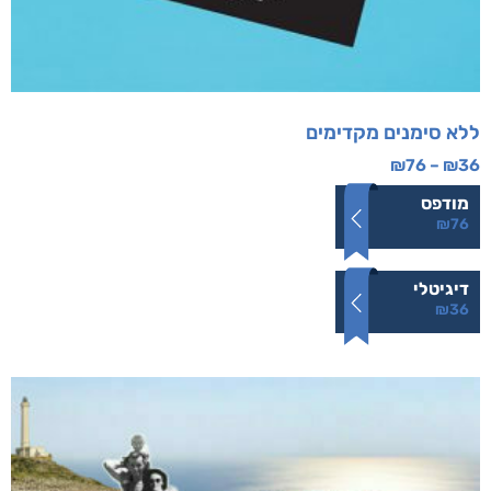
ללא סימנים מקדימים
₪
76
–
₪
36
מודפס
₪
76
דיגיטלי
₪
36