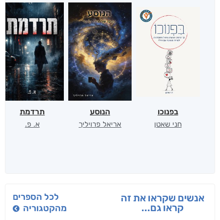
בפנוכו
הנוסע
תרדמת
חני שאטן
אריאל פרויליך
א. פ.
לכל הספרים
אנשים שקראו את זה
קראו גם...
מהקטגוריה