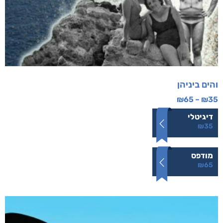
והים ביניהן
₪
65
–
₪
35
דיגיטלי
₪
35
מודפס
₪
65