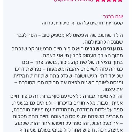
5
מדורגים
5.00
מתוך 5
יונה ברגר
מבוסס על
קטגוריות:
חדשים על המדף
,
סיפורת
,
פרוזה
דירוגים של
לקוחות
הילד שחשב שהוא פשוט לא מספיק טוב – הפך לגבר
שמנסה להבין למה.
גם עננים נשברים
הוא סיפור חיים מרגש ונוקב שנכתב
מתוך הצורך העמוק להבין מי אני באמת.
בתוך מציאות של שתיקה, ניכור, בושה, פחד – וגם
כמיהה עזה לשייכות, אהבה ומשמעות – נפרשת דרכו
של ילד דתי, רגיש ושונה, שגדל בתחושת זרות תמידית
ומנסה לאורך השנים לפצח את החידה הכי מסובכת –
את עצמו.
זהו לא סיפור גבורה קלאסי עם סוף ברור. זה סיפור חיים
אמיתי, סבוך, מלא חורים בזיכרון – ולעיתים גם בנשמה.
ספר על ילדות מבודדת, התמודדות עם מיניות מורכבת,
משברים משפחתיים, פוסט טראומה וחיים תחת מסכות
– אך מעל הכול, זהו ספר על חיפוש אחר זהות שלמה,
אמיצה, רכה. חיפוש אחר קול פנימי בעולם שמעדיף