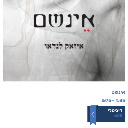
אינשם
₪
75
–
₪
35
דיגיטלי
₪
35