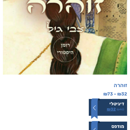
זוהרה
₪
73
–
₪
32
דיגיטלי
₪
32
₪
40
מודפס