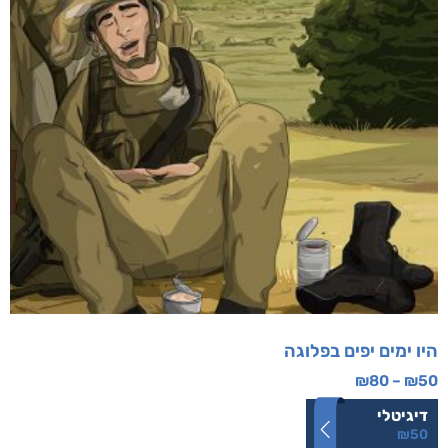
היו ימים יפים בפלוגה
₪
80
–
₪
50
דיגיטלי
₪
50