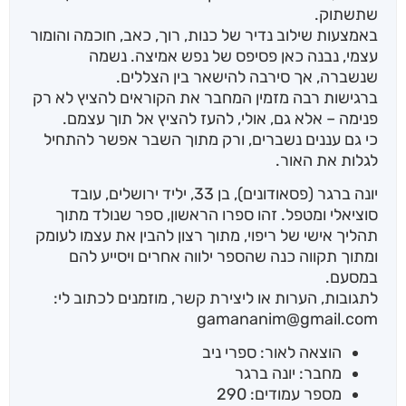
שתשתוק.
באמצעות שילוב נדיר של כנות, רוך, כאב, חוכמה והומור
עצמי, נבנה כאן פסיפס של נפש אמיצה. נשמה
שנשברה, אך סירבה להישאר בין הצללים.
ברגישות רבה מזמין המחבר את הקוראים להציץ לא רק
פנימה – אלא גם, אולי, להעז להציץ אל תוך עצמם.
כי גם עננים נשברים, ורק מתוך השבר אפשר להתחיל
לגלות את האור.
יונה ברגר (פסאודונים), בן 33, יליד ירושלים, עובד
סוציאלי ומטפל. זהו ספרו הראשון, ספר שנולד מתוך
תהליך אישי של ריפוי, מתוך רצון להבין את עצמו לעומק
ומתוך תקווה כנה שהספר ילווה אחרים ויסייע להם
במסעם.
לתגובות, הערות או ליצירת קשר, מוזמנים לכתוב לי:
gamananim@gmail.com
הוצאה לאור: ספרי ניב
מחבר: יונה ברגר
מספר עמודים: 290