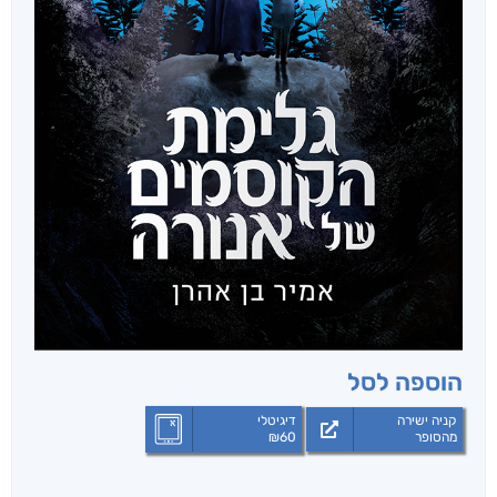
הוספה לסל
קניה ישירה
דיגיטלי
מהסופר
60
₪