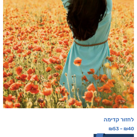
לחזור קדימה
₪
53
–
₪
40