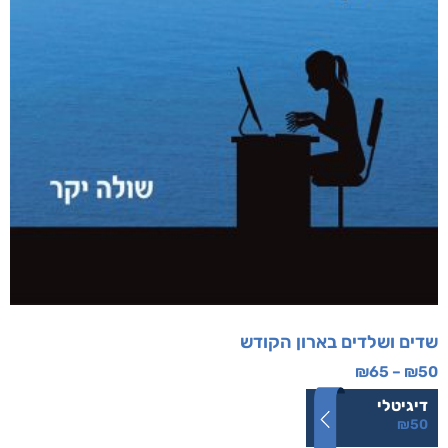
שדים ושלדים בארון הקודש
₪
65
–
₪
50
דיגיטלי
₪
50