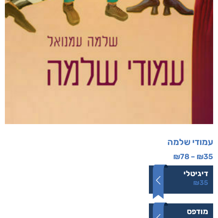
עמודי שלמה
₪
78
–
₪
35
דיגיטלי
₪
35
מודפס