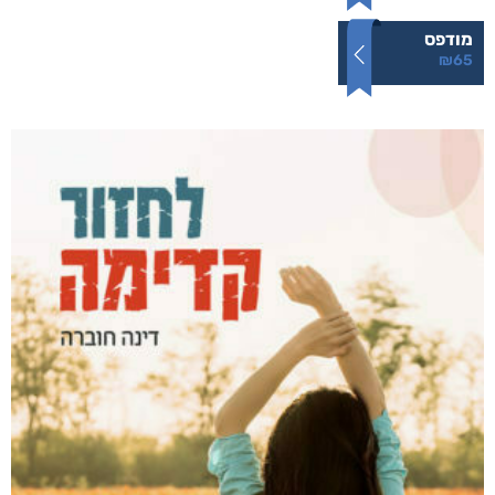
מודפס
₪
65