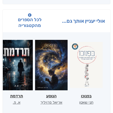
לכל הספרים
אולי יעניין אותך גם...
מהקטגוריה
בפנוכו
הנוסע
תרדמת
חני שאטן
אריאל פרויליך
א. פ.