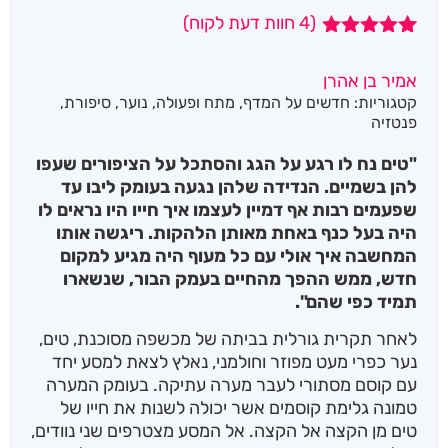
(
4
חוות דעת לקוח)
4
מדורגים
5.00
מתוך 5
אמיר בן אהרן
מבוסס על
קטגוריות:
חדשים על המדף
,
מתח ופעולה
,
נוער
,
סיפורת
,
דירוגים של
לקוחות
פנטזיה
"טים נח לו רגע על הגג והסתכל על הציפורים שעפו
להן בשמיים. הנדידה שלהן נגעה בעומק ליבו עד
שפעמים רבות אף דמיין לעצמו איך חייו היו נראים לו
היה בעל כנף באחת מאותן הלהקות. ריגשה אותו
המחשבה איך אולי עם כל מעוף היה מגיע למקום
חדש, ממש ההפך מהחיים בעמק הבור, שנשארו
תמיד כפי שהם".
לאחר תקרית גורלית בביתה של מכשפה מסוכנת, טים,
נער כפרי מעט מפוזר וחולמני, נאלץ לצאת למסע יחד
עם קוסם מסתורי לעבר מערה עתיקה. בעומק המערה
טמונה גלימת קוסמים אשר יכולה לשנות את חייו של
טים מן הקצה אל הקצה. אל המסע מצטרפים שני נוודים,