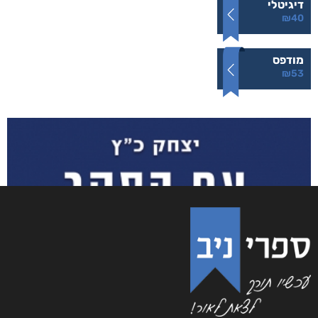
דיגיטלי
₪
40
מודפס
₪
53