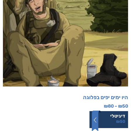
היו ימים יפים בפלוגה
₪
80
–
₪
50
דיגיטלי
₪
50