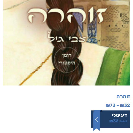
זוהרה
₪
73
–
₪
32
דיגיטלי
₪
32
₪
40