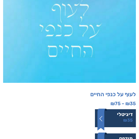
לעוף על כנפי החיים
₪
75
–
₪
35
דיגיטלי
₪
35
מודפס