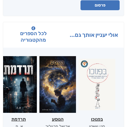
פרסום
לכל הספרים
אולי יעניין אותך גם...
מהקטגוריה
בפנוכו
הנוסע
תרדמת
חני שאטן
אריאל פרויליך
א. פ.