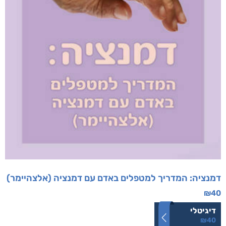
דמנציה: המדריך למטפלים באדם עם דמנציה (אלצהיימר)
₪
40
דיגיטלי
₪
40