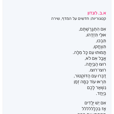
א.ב. לונדון
קטגוריות:
חדשים על המדף
,
שירה
אִם הִתְגָּרַשְׁתֶּם,
אוּלַי תִּזְדַּהוּ,
תִּבְכּוּ,
תִּצְחֲקוּ,
תָּמוּתוּ עִם כָּל מִלָּה.
אֲבָל אִם לֹא,
רוּצוּ הַבַּיְתָה.
רוּצוּ־רוּצוּ.
דַּבְּרוּ עִם הַדּוֹקְטוֹר,
תִּרְאוּ עוֹד כַּמָּה זְמַן
נִשְׁאַר לָכֶם
בְּיַחַד.
אִם יֵשׁ יְלָדִים
אָז בִּכְלָללללל