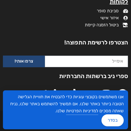
לקוחות
סביבת סופר
איזור אישי
ביטול הזמנה קיימת
הצטרפו לרשימת התפוצה!
צרפו אותי!
ספרי ניב ברשתות החברתיות
אנו משתמשים בקובצי עוגיות כדי להבטיח את חוויית הגלישה
הטובה ביותר באתר שלנו. אם תמשיך להשתמש באתר שלנו, נניח
שאתה מסכים
למדיניות הפרטיות
שלנו.
עיצוב ובניית האתר: ספרי ניב © כל הזכויות שמורות. בוקסאי טכנולוגיות בע"מ שד אבא
בסדר
אבן 16 הרצליה 4672534, מדינת ישראל