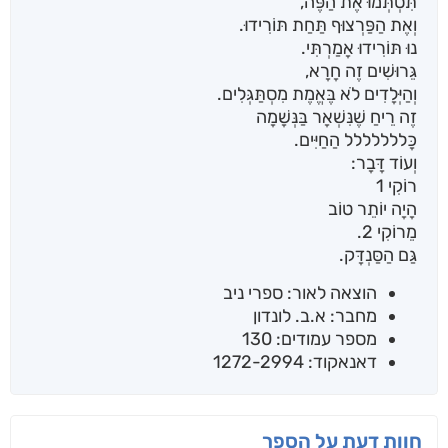
תִּסְתְּמוּ אֶת הַפֶּה,
וְאֶת הַפַּרְצוּף תַּחַת תּוֹרִידוּ.
נוּ תּוֹרִידוּ אָמַרְתִּי.
גֵּרוּשִׁים זֶה חָרָא,
וְהַיְּלָדִים לֹא בֶּאֱמֶת מִסְתַּגְּלִים.
זֶה רֵיחַ שֶׁנִּשְׁאָר בַּנְּשָׁמָה
כָּללללללל הַחַיִּים.
וְעוֹד דָּבָר:
רוֹקִי 1
הָיָה יוֹתֵר טוֹב
מֵרוֹקִי 2.
גַּם הַסַּנְדָּק.
הוצאה לאור: ספרי ניב
מחבר: א.ב. לונדון
מספר עמודים: 130
דאנאקוד: 1272-2994
חוות דעת על הספר