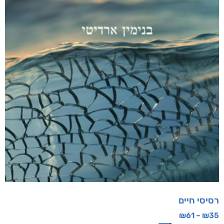
רסיסי חיים
₪
61
–
₪
35