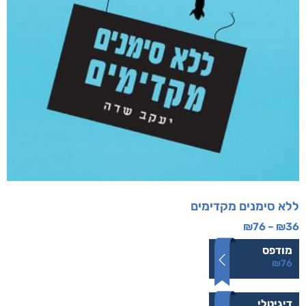
ללא סימנים מקדימים
₪
76
–
₪
36
מודפס
₪
76
דיגיטלי