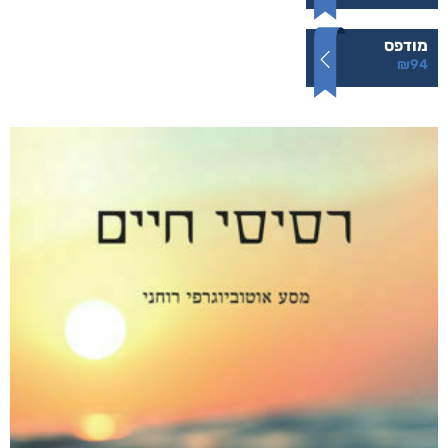
מודפס
₪
94