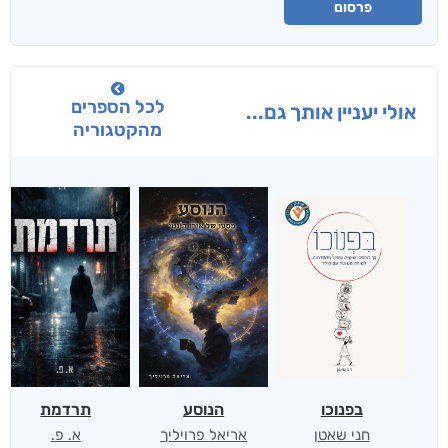
פרסום
לכל הספרים
אולי יעניין אותך גם...
מהקטגוריה
בפנוכו
הנוסע
תרדמת
חני שאטן
אריאל פרויליך
א. פ.