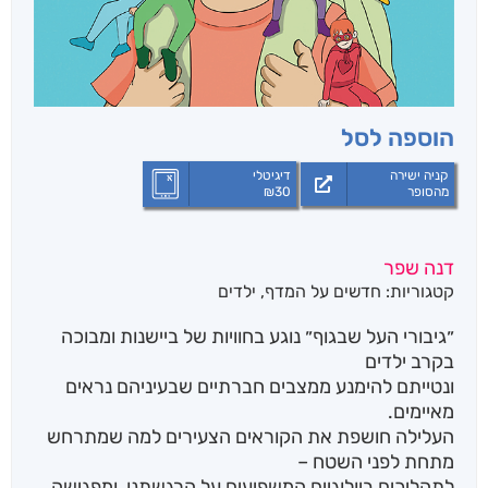
הוספה לסל
קניה ישירה
דיגיטלי
מהסופר
30
₪
דנה שפר
קטגוריות:
חדשים על המדף
,
ילדים
״גיבורי העל שבגוף״ נוגע בחוויות של ביישנות ומבוכה
בקרב ילדים
ונטייתם להימנע ממצבים חברתיים שבעיניהם נראים
מאיימים.
העלילה חושפת את הקוראים הצעירים למה שמתרחש
מתחת לפני השטח –
לתהליכים ביולוגיים המשפיעים על הרגשתנו, ומפגישה