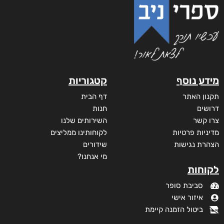
₪
73
–
₪
32
דיגיטלי
₪
32
₪
40
מודפס
₪
73
מבצע!