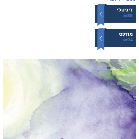
ליבוביץ או היעדרו של אלוהים
₪
94
–
₪
35
דיגיטלי
₪
35