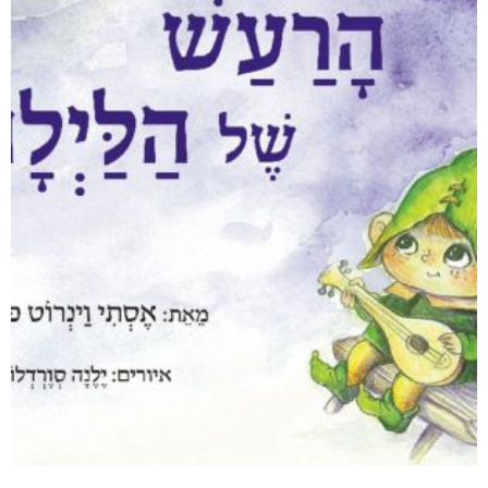
מודפס
₪
94