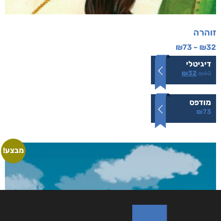
זוהרה