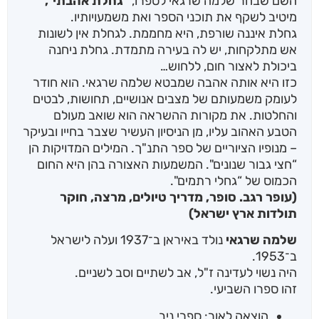
השם שבחר שלמה שרגאי לספרו,
"גחלת אהבתי",
מיטיב לשקף את תוכני הספר ואת משמעויותיו.
גחלת איננה שורפת, היא מחממת. לגחלת אין לשונות
אש מתלקחות, יש לה בעירה מתמדת. גחלת ניחנה
ביכולת לאצור חום, ללחוש…
כזו היא אותה אהבה שמבטא שלמה שרגאי. הוא חודר
לעומק משמעותם של מצבים אנושיים, תחושות, לבטים
והחלטות. את מקורות ההשראה הוא שואב מעולם
הטבע האהוב עליו, מן הניסיון העשיר שצבר בחייו ובעיקר
– מנופיו הציוריים של ספר התנ"ך. המילים המדויקות הן
“חצי גבור שנונים". המשמעות האצורה בהן היא החום
הכמוס של “גחלי רתמים".
(עופר רגב. סופר, מדריך טיולים, מרצה, חוקר
תולדות ארץ ישראל)
שלמה שרגאי
נולד באיראן ב־1937 ועלה לישראל
ב־1953.
היה נשוי לעדינה ז"ל, אב לשתיים וסב לשניים.
זהו ספרו השביעי.
הוצאה לאור: ספרי ניב