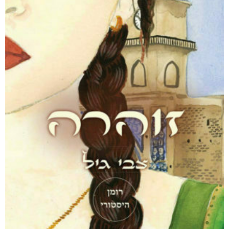
₪
35
מודפס
₪
49
מבצע!