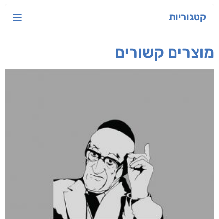
טעים לאכול בריא
ישראל-סין:
הסודות של ליבי
המשחק האסטרטגי
אפרת נבון
אורנה לוי אליהו
קאריס וויטי
חפש בחנות
אפליקציית ספריאפ
קטגוריות