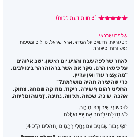
(
3
חוות דעת לקוח)
3
מדורגים
5.00
מתוך 5
שלמה שרגאי
מבוסס על
קטגוריות:
חדשים על המדף
,
ארץ ישראל
,
טיולים ומסעות
,
דירוגים של
לקוחות
נפש ורוח
,
סיפורת
לאחר שחלפה שבת והגיע יום ראשון, ישב אלוהים
על כיסאו הרם, סקר את אשר ברא והרהר בינו לבינו,
"מה אֶצור עוד ואין עדיין,
כדי שהיצירה תהיה מושלמת?"
החליט להוסיף שירה, ריקוד, מוזיקה שמחה, צחוק,
אהבה, שינה, שכחה, תקווה, נתינה, דִמעה וסליחה.
לוּ לְשׁוֹנִי שִׁיר וְְלִבִּי מֵיתָר,
לֹא חָדַלְתִּּי לְזַמֵּּר אֶת יְפִי הָעוֹלָם
חִצֵּי גִבּוֹר שְׁנוּנִים עִם גַּחֲלֵי רְתָמִים (תהלים ק"כ 4)