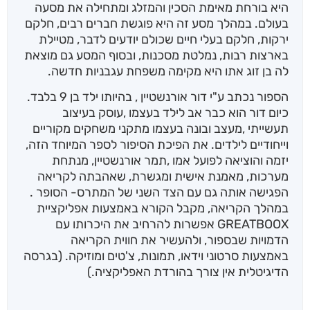
היא בורחת מאימת הסכין והמזלג ומתחילה את מסעה
בעולם. במהלך מסע זה היא פוגשת חברים רבים, חלקם
ירקות, חלקם בעלי חיים שכולם יודעים לדבר, מטיילת
בארצות רבות, נמלטת מסכנות, ובסוף המסע גם מוצאת
לה בן זוג אתו היא מקימה משפחת עגבניות חדשה.
הספור נכתב ע"י דור אורנשטיין , בהיותו ילד בן 9 בלבד.
כיום דור הוא כבר אב לילד בעצמו ,עוסק בעיצוב
תעשייתי ,מעצב ובונה בעצמו מתקני משחקים מקוריים
וייחודיים לילדים. את הפיכת הסיפור לספר המיוחד הזה,
יזמה והוציאה לפועל אמו ,תמר אורנשטיין, מנתחת
מערכות, מאמנת אישית ומגשרת, שאהבתה לקריאה
הפגישה אותה גם עם הצד השני של המתרס- הסופר .
במהלך הקריאה, מקבל הקורא באמצעות אפליקציית
GREATBOOX אפשרות להרחיב את היכרותו עם
הדמויות שבספור, ולהעשיר את חווית הקריאה
באמצעות סרטוני וידאו, תמונות, צ'טים ומוזיקה. (בגרסה
הדיגיטלית אין צורך בהורדת האפליקציה.)