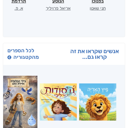
בפנוכו
הנוסע
תרדמת
חני שאטן
אריאל פרויליך
א. פ.
לכל הספרים
אנשים שקראו את זה
קראו גם...
מהקטגוריה