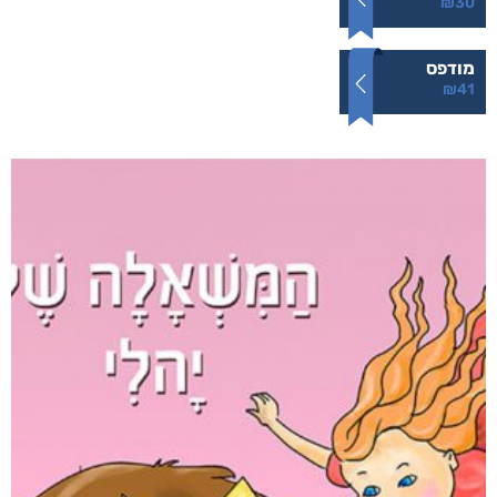
₪
30
מודפס
₪
41