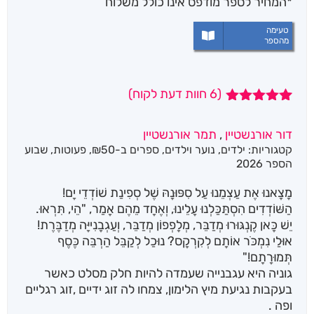
*המחיר לספר מודפס אינו כולל משלוח
טעימה
מהספר
(
6
חוות דעת לקוח)
6
מדורגים
5.00
מתוך 5
דור אורנשטיין
,
תמר אורנשטיין
מבוסס על
קטגוריות:
ילדים
,
נוער וילדים
,
ספרים ב-₪50
,
פעוטות
,
שבוע
דירוגים של
לקוחות
הספר 2026
מָצָאנוּ אֶת עַצְמֵנוּ עַל סִפּוּנָהּ שֶׁל סְפִינַת שׁוֹדְדֵי יָם!
הַשּׁוֹדְדִים הִסְתַּכַּלְנוּ עָלֵינוּ, וְאֶחָד מֵהֶם אָמַר, "הֵי, תִּרְאוּ.
יֵשׁ כָּאן קֶנְגּוּרוּ מְדַבֵּר, מְלָפְפוֹן מְדַבֵּר, וְעַגְבָנִייָּה מְדַבֶּרֶת!
אוּלַי נִמְכֹּר אוֹתָם לְקִרְקָס? נוּכַל לְקַבֵּל הַרְבֵּה כֶּסֶף
תְּמוּרָתָם!"
גוניה היא עגבנייה שעמדה להיות חלק מסלט כאשר
בעקבות נגיעת מיץ הלימון, צמחו לה זוג ידיים ,זוג רגליים
ופה .