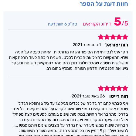
חוות דעת על הספר
5
/
5
דירוג הקוראים
סה"כ 6 חוות דעת
5
רותי צוראל
1 בנובמבר 2021
הקראתי לנכדותי את הסיפור והן היו מרותקות. האחת כעסה על גוניה
שלא התעקשה להציל את חבריה לסלט. השניה חיכתה לעוד הרפתקאות
והשלישית חשבה שהכל חלום. כולן נהנו מההרפתקאות השונות ובעיקר
ציינו את הפנטזיה והדמיון הפורה. מומלץ בחום רב.
5
חוה רייטן
26 באוקטובר 2021
אני סבתא לחבורה גדולה של נכדים מגיל 12 עד גיל 5 והפלא הגדול
שכולם אהבו ומבקשים ממני שוב ושוב לקרוא על ההרפתקאות. כל אחד
בדרכו מתחבר אל החויות במקומות שונים בעולם, לפעמים קצת מפחיד
אבל זה בעיקר מסקרן ומצחיק. גם ההתגברות על הקשיים בעזרת
חברויות שונות ממש מעורר שיח נהדר על מצבים שונים אותם פגשו ....
לחשוב שילד בן 9 דמיין את כל המסע הזה...ממש מעורר השתאות.