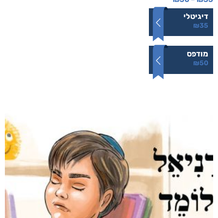
דיגיטלי
₪
35
מודפס
₪
50