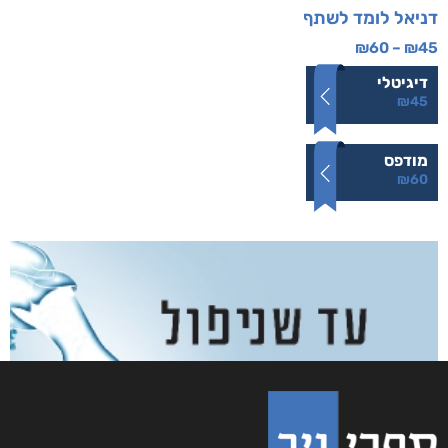
דניאל לומד לשתף
₪
60
–
₪
45
דיגיטלי
₪
45
מודפס
₪
60