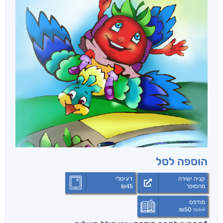
הוספה לסל
קניה ישירה
דיגיטלי
מהסופר
45
₪
מודפס
₪
50
₪
64