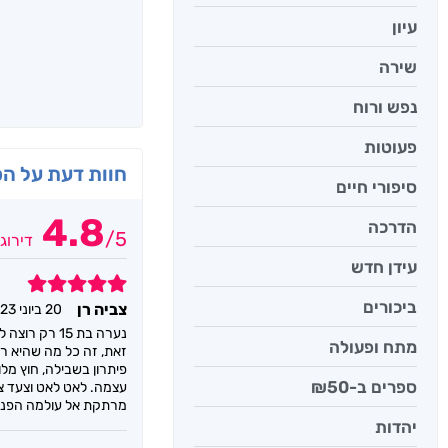
עיון
שירה
נפש ורוח
פעוטות
חוות דעת על ה
סיפורי חיים
4.8
הדרכה
/
5
דירוג
עידן חדש
5
ביכורים
צביה רן
20 ביוני 2023
נערה בת 15
מתח ופעולה
זאת, זה כל מה שהיא רו
פיתרון בשבילה, חוץ מ
ספרים ב-₪50
עצמה. לאט לאט וצעד צ
מרתקת אל עולמה הפנימ
יהדות