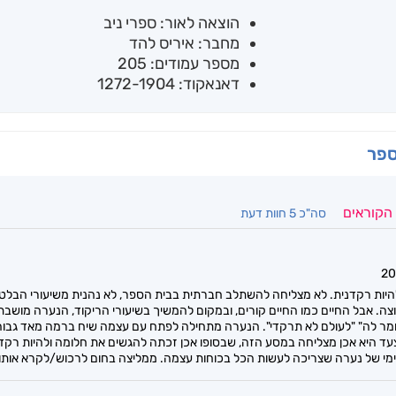
הוצאה לאור: ספרי ניב
מחבר: איריס להד
מספר עמודים: 205
דאנאקוד: 1272-1904
ספר
 הקוראים
סה"כ 5 חוות דעת
 רק רוצה להיות רקדנית. לא מצליחה להשתלב חברתית בבית הספר, לא נהנית משיעורי 
צה. אבל החיים כמו החיים קורים, ובמקום להמשיך בשיעורי הריקוד, הנערה מושבת
לומר לה" "לעולם לא תרקדי". הנערה מתחילה לפתח עם עצמה שיח ברמה מאד גבו
עד היא אכן מצליחה במסע הזה, שבסופו אכן זכתה להגשים את חלומה ולהיות רקדנ
י של נערה שצריכה לעשות הכל בכוחות עצמה. ממליצה בחום לרכוש/לקרא אותו.