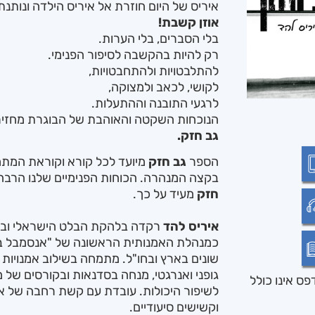
איריס של היום חוזרת אל איריס הילדה ונותנ
אוזן קשבת!
בלי הסברים, בלי הערות.
רק להיות בהקשבה לסיפור הפנימי.
להתלבטויות ולהתחבטויות,
לקושי, לכאב ולמצוקה,
לרגעי התובנה וההתעלות.
הנוכחות השקטה והאוהבת של הבוגרת מחזיר
גב חזק.
הספר
גב חזק
מיועד לכל קורא וקוראת המתמו
בקצה המנהרה. הכוחות הפנימיים שלנו הרבה י
חזק
מעיד על כך.
איריס להד
רקדה בלהקת הבלט הישראלי ובל
כמנהלת האמנותית הראשונה של "אנסמבל בת
שונים בארץ ובחו"ל. מתמחה בשילוב אמנויות
גופני ואנרגטי, מנחה בסדנאות ובקורסים של מ
ס אינו כולל
לשיפור היכולות. עובדת עם קשת רחבה של אוכל
וקשישים סיעודיים.