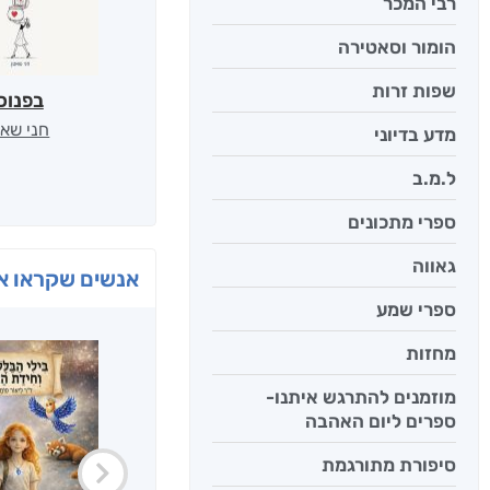
רבי המכר
הומור וסאטירה
שפות זרות
בפנוכ
חני שאט
מדע בדיוני
ל.מ.ב
ספרי מתכונים
גאווה
אנשים שקראו את
ספרי שמע
מחזות
מוזמנים להתרגש איתנו-
ספרים ליום האהבה
סיפורת מתורגמת