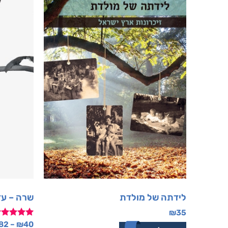
לידתה של מולדת
שרה – עד
₪
35
דורג
82
–
₪
40