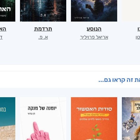
ו
הנוסע
תרדמת
האר
ן
אריאל פרויליך
א. פ.
דו
 זה קראו גם...