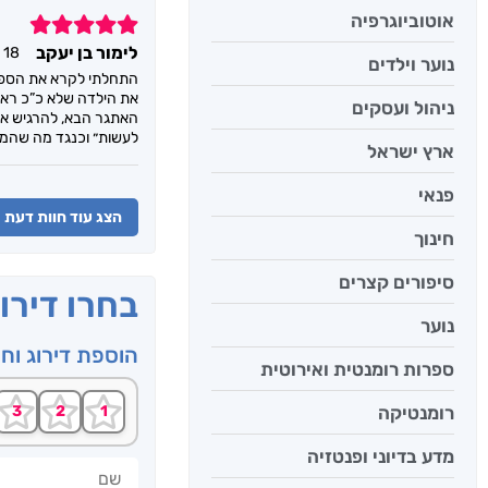
אוטוביוגרפיה
5
לימור בן יעקב
18 ביוני 2023
נוער וילדים
התחלתי לקרא את הספר ב
את הילדה שלא כ”כ ראו
ניהול ועסקים
האתגר הבא, להרגיש את
לעשות״ וכנגד מה שהמו
ארץ ישראל
פנאי
הצג עוד חוות דעת
חינוך
סיפורים קצרים
בחרו דירו
נוער
הוספת דירוג וח
ספרות רומנטית ואירוטית
רומנטיקה
מדע בדיוני ופנטזיה
שם