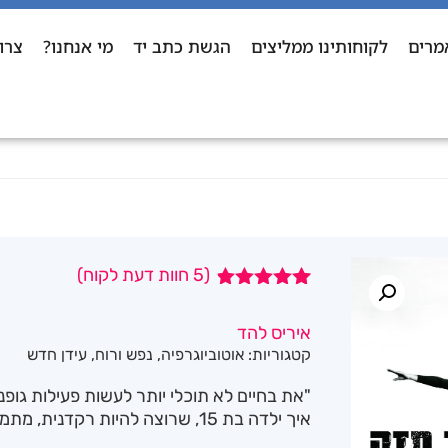
מרים
לקוחותינו ממליצים
הגשת כתב יד
מי אנחנו?
צרו
(
5
חוות דעת לקוח)
5
מדורגים
4.80
מתוך
איריס להד
5 מבוסס על
קטגוריות:
אוטוביוגרפיה
,
נפש ורוח
,
עידן חדש
דירוגים של
לקוחות
"את בחיים לא תוכלי יותר לעשות פעילות גופני
איך ילדה בת 15, שרוצה להיות רקדנית, מתמודדת עם גזר דין נחרץ כזה?