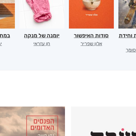
 וחידת
סודות האיפשור
יומנה של מנקה
במחש
אלון שפריר
חן עזראי
י
סומך