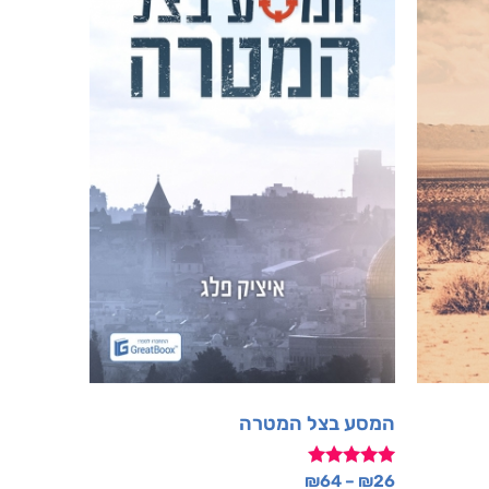
המסע בצל המטרה
דורג
₪
64
–
₪
26