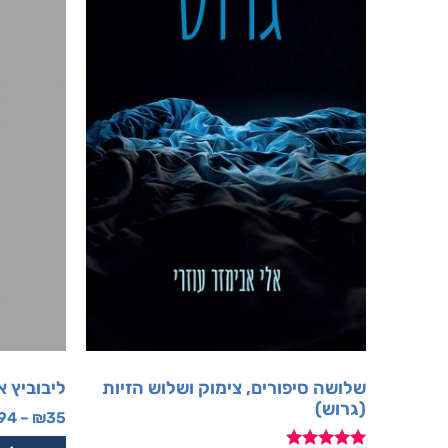
שלושה סיפורים, צימוק ושלוש הזיות
ליבוביץ א
(גרוש)
94
–
₪
35