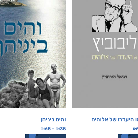
ו היעדרו של אלוהים
והים ביניהן
₪
65
–
₪
35
₪