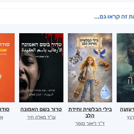
 זה קראו גם...
רעועה
בילי הבלשית וחידת
טרור בשם האמונה
סודו
הלב
רנץ
עו"ד מאלק חיר
אל
ד"ר ליאור סומך