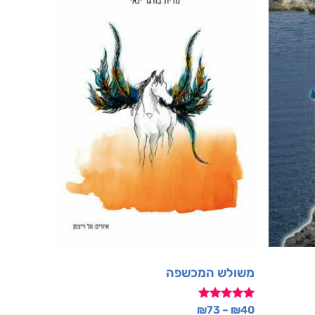
משולש המכשפה
דורג
₪
73
–
₪
40