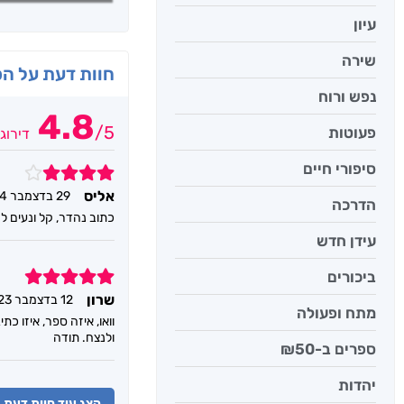
עיון
שירה
חוות דעת על ה
נפש ורוח
4.8
/
5
פעוטות
דירוג
סיפורי חיים
4
אליס
29 בדצמבר 2024
הדרכה
כתוב נהדר, קל ונעים ל
עידן חדש
5
ביכורים
שרון
12 בדצמבר 2023
מתח ופעולה
וואו, איזה ספר, איזו 
ולנצח. תודה
ספרים ב-₪50
יהדות
הצג עוד חוות דעת