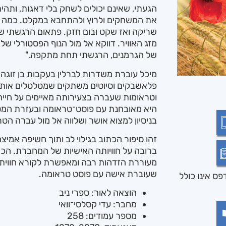
הגעתי, שאינם יכולים לשחק בלי דאגות, ותהית
את המשחקים ולרוץ ולהתחבא במקלט. כמה פע
שריקה ואז שקט ובום חזק. פתאום הרגשתי ש
מזג האוויר. דווקא אל מול הנוף הפסטורלי ש
של הגרמנים, הרגשתי תחת מתקפה."
מיכל עוברת משדרות לברלין בעקבות בן זוגה ה
פלאשבקים וסיוטים משתקים שמטלטלים אותה.
וטראומות שעברה בצעירותה מאיימים על חיי
היא מאובחנת עם פוסט־טראומה ובעזרת המט
בניסיון למצוא אושר ושלווה אל מול עברה הטר
זהו סיפור הכתוב בגילוי לב ותוך חשיפה אמי
ברובה על חוויותה האישיות של המחברת. הכ
מעוררת הזדהות רבה ומאפשרת לקורא חווית 
שעוברת אישה עם פוסט טראומה.
ס אינו כולל
הוצאה לאור: ספרי ניב
מחבר: עדי קסלסי־וואי
מספר עמודים: 258