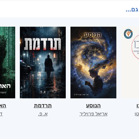
גם...
ו
הנוסע
תרדמת
האר
ן
אריאל פרויליך
א. פ.
דו