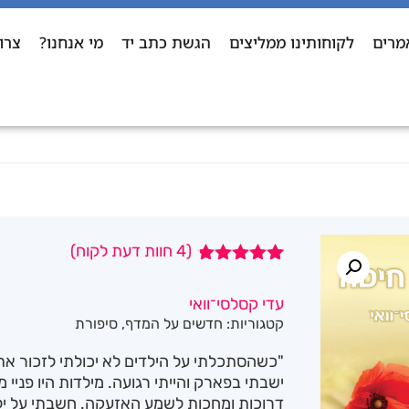
מרים
לקוחותינו ממליצים
הגשת כתב יד
מי אנחנו?
צרו
(
4
חוות דעת לקוח)
4
מדורגים
4.75
מתוך
עדי קסלסי־וואי
5 מבוסס על
קטגוריות:
חדשים על המדף
,
סיפורת
דירוגים של
לקוחות
"כשהסתכלתי על הילדים לא יכולתי לזכור א
ישבתי בפארק והייתי רגועה. מילדות היו פניי מ
דרוכות ומחכות לשמע האזעקה. חשבתי על יל