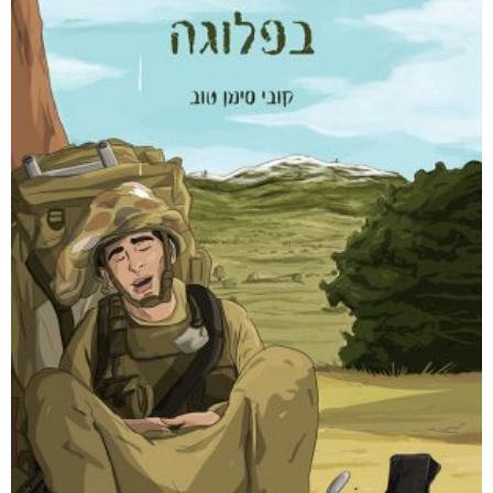
₪
94
–
₪
35
דיגיטלי
₪
35
מודפס
₪
94