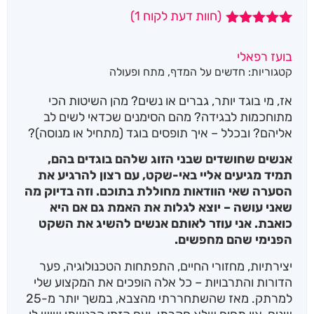
(חוות דעת לקוח
1
)
1
מדורג
5.00
מתוך 5
בועז רפאלי
מבוסס על
קטגוריות:
חדשים על המדף
,
מתח ופעולה
דירוגים של
לקוחות
אז, מי בוגד יותר, גברים או נשים? מהן השיטות הכי
מתוחכמות לבגידה? מהם הסימנים שכדאי לשים לב
אליהם? ובכלל – איך תופסים בוגד (מתחיל או מנוסה)?
אנשים שחושדים שבני הזוג שלהם בוגדים בהם,
תמיד מגיעים אליי באי-שקט, עם רצון להרגיע את
הסערה שאי הוודאות מחוללת בתוכם. וזה בדיוק מה
שאני עושה – יוצא לגלות את האמת גם אם היא
כואבת. אני עוזר לאותם אנשים להשיג את השקט
הפנימי שהם מחפשים.
יצירתיות, מחזורי החיים, התפתחות הטכנולוגיה, פער
הדורות והתרבויות – כל אלה הופכים את המקצוע שלי
למרתק. מאז שהשתחררתי מהצבא, במשך יותר מ-25