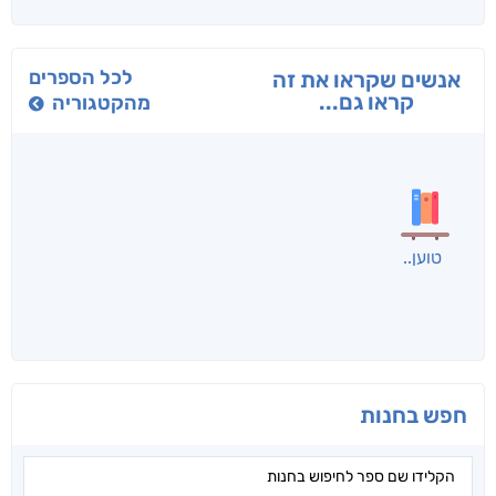
בפנוכו
הנוסע
תרדמת
חני שאטן
אריאל פרויליך
א. פ.
לכל הספרים
אנשים שקראו את זה
קראו גם...
מהקטגוריה