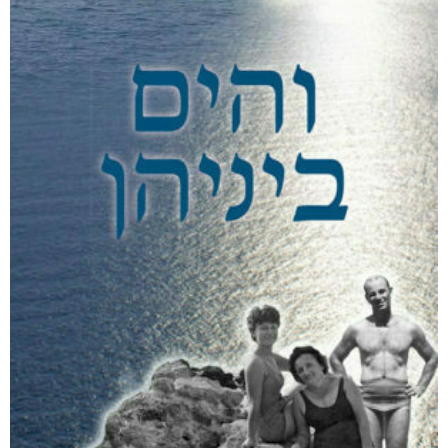
היו ימים יפים בפלוגה
₪
80
–
₪
50
דיגיטלי
₪
50