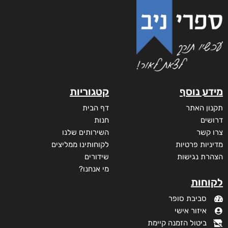
והים ביניהן
₪
65
–
₪
35
דיגיטלי
₪
35
מודפס
₪
65