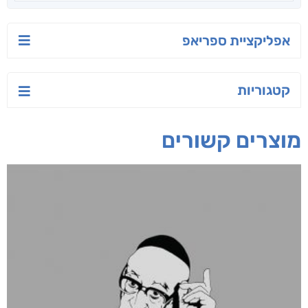
יש לי נפש רעועה
בילי הבלשית וחידת
טרור בשם האמונה
הלב
יאיר פומרנץ
עו"ד מאלק חיר
ד"ר ליאור סומך
חפש בחנות
אפליקציית ספריאפ