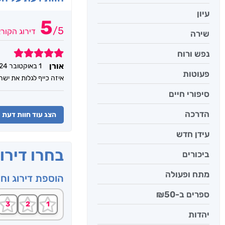
עיון
5
/
5
דירוג הקור
שירה
5
נפש ורוח
אורן
1 באוקטובר 2024
פעוטות
איזה כייף לגלות את ישר
סיפורי חיים
הדרכה
הצג עוד חוות דעת
עידן חדש
בחרו דירו
ביכורים
מתח ופעולה
הוספת דירוג וח
ספרים ב-₪50
יהדות