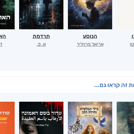
ו
הנוסע
תרדמת
האר
ן
אריאל פרויליך
א. פ.
דו
 זה קראו גם...