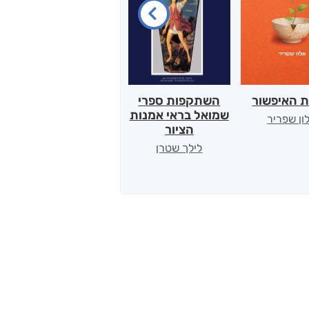
ת האיפשור
השתקפות ספרי
הלב של אמא
שמואל בראי אמנות
ון שפריר
ירדן כהן
הציור
לילך שטרן