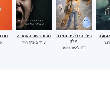
רעועה
בילי הבלשית וחידת
טרור בשם האמונה
סודו
הלב
רנץ
עו"ד מאלק חיר
אל
ד"ר ליאור סומך