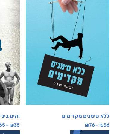
ללא סימנים מקדימים
והים ביני
65
–
₪
35
₪
76
–
₪
36