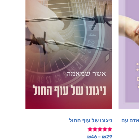
אדם עם
ניגונו של עוף החול
דורג
₪
46
–
₪
29