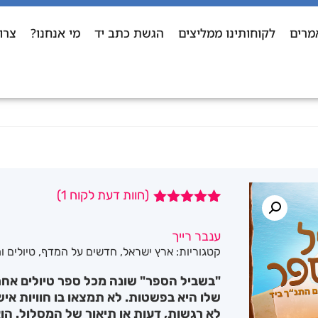
מרים
לקוחותינו ממליצים
הגשת כתב יד
מי אנחנו?
צרו
(חוות דעת לקוח
1
)
1
מדורג
5.00
מתוך 5
ענבר רייך
מבוסס על
קטגוריות:
ארץ ישראל
,
חדשים על המדף
,
טיולים ו
דירוגים של
לקוחות
"בשביל הספר" שונה מכל ספר טיולים אחר 
שלו היא בפשטות. לא תמצאו בו חוויות אי
לא רגשות, דעות או תיאור של המסלול. הו