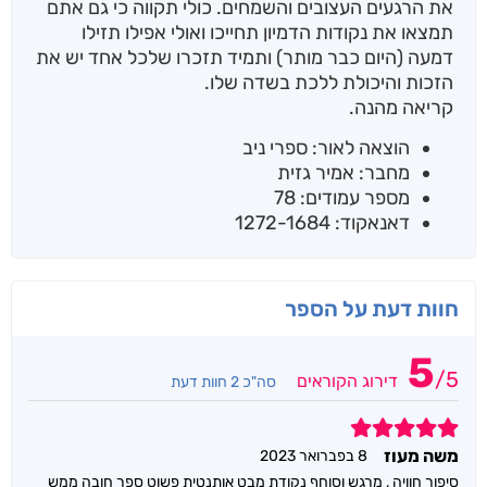
את הרגעים העצובים והשמחים. כולי תקווה כי גם אתם
תמצאו את נקודות הדמיון תחייכו ואולי אפילו תזילו
דמעה (היום כבר מותר) ותמיד תזכרו שלכל אחד יש את
הזכות והיכולת ללכת בשדה שלו.
קריאה מהנה.
הוצאה לאור: ספרי ניב
מחבר: אמיר גזית
מספר עמודים: 78
דאנאקוד: 1272-1684
חוות דעת על הספר
5
/
5
דירוג הקוראים
סה"כ 2 חוות דעת
5
משה מעוז
8 בפברואר 2023
סיפור חוויה , מרגש וסוחף נקודת מבט אותנטית פשוט ספר חובה ממש