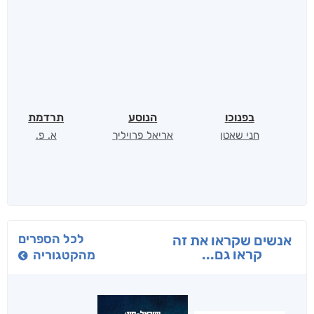
בפנוכו
הנוסע
תרדמת
חני שאטן
אריאל פרויליך
א. פ.
לכל הספרים
אנשים שקראו את זה
קראו גם...
מהקטגוריה