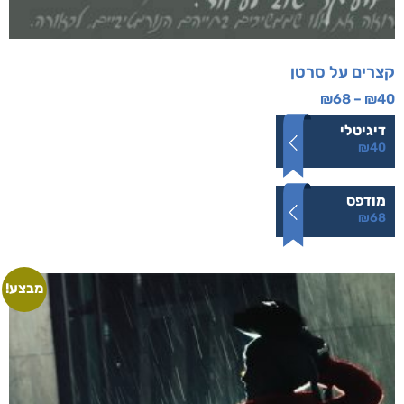
קצרים על סרטן
₪
68
–
₪
40
דיגיטלי
₪
40
מודפס
₪
68
מבצע!