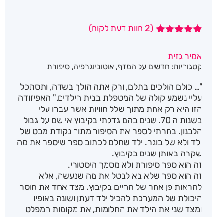
(
2
חוות דעת לקוח)
2
מדורגים
5.00
מתוך 5
אמיר גזית
מבוסס על
קטגוריות:
חדשים על המדף
,
אוטוביוגרפיה
,
סיפורת
דירוגים של
לקוחות
"… כולם הולכים בתלם, ורק אתה הולך בשדה, ותסתכל
עליי נשמע קולה של המטפלת בבית הילדים." האפיזודה
הזו היא רק אחת מתוך שלל חוויות אשר עברו עלי
בשנות ה 70. שנים בהם גדלתי בקיבוץ אי שם על גבול
הלבנון. בחרתי לספר את הסיפור מתוך נקודת מבט של
ילד ולא של בוגר. ילד שחלם לכתוב ספר שיספר את מה
שקרה באותן שנים בקיבוץ.
זה הוא ספר סיפורת ולא מסמך היסטורי.
זה הוא ספר שלא בא לבטל את מה שנעשה, אלא
להראות פן אחר של החיים בקיבוץ. מצד אחד את חוסר
היכולת של המערכת להכיל ילד דעתן ושונה באופיו
ומצד שני את הילד את החלומות, את מקומות המפלט