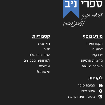
₪
65
–
₪
50
דיגיטלי
₪
50
מודפס
₪
65