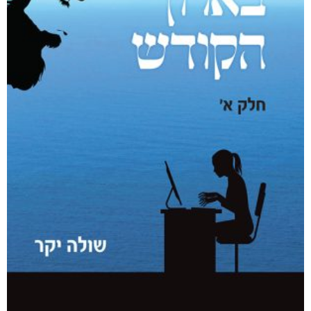
₪
40
מודפס
₪
65