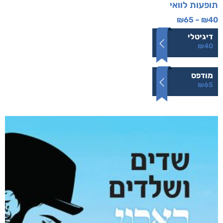
תופעות לוואי
₪
65
–
₪
40
דיגיטלי