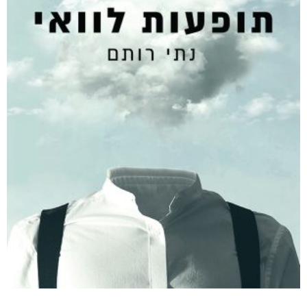
מודפס
₪
68