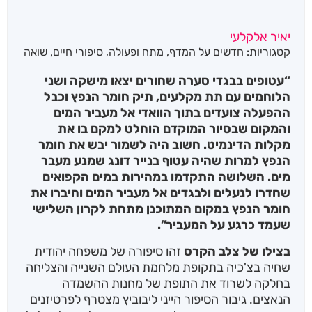
יאיר אלקלעי
קטגוריות:
חדשים על המדף
,
מתח ופעולה
,
סיפורי חיים
,
שואה
“עטופים בבגדי סערה שחורים יצאו מישקה ושני
הלוחמים עם תת מקלעים, תיק חומר הנפץ וכבל
ההפעלה צועדים בתוך הוואדי אל מעביר המים
והמקום שבסיור המוקדם הוחלט למקם בו את
מקלות הדינמיט. חשוב היה לשמור יבש את חומר
הנפץ למרות שהיה עטוף בנייר דונג שמנע מעבר
מים. השלושה התקדמו במהירות במים הקפואים
שחדרו לנעלים ולבגדים אל מעביר המים וחיברו את
חומר הנפץ במקום המתוכנן מתחת לקרון השלישי
שעמד כרגע על המעביר”.
בצילו של צלב הקרס
זהו סיפורה של משפחה יהודית
שחיה בצ'כיה בתקופת מלחמת העולם השנייה והצליחה
בחלקה לשרוד את התופת של מחנות ההשמדה
הנאצים. גיבור הסיפור הייני ליבוביץ מצטרף לפרטיזנים