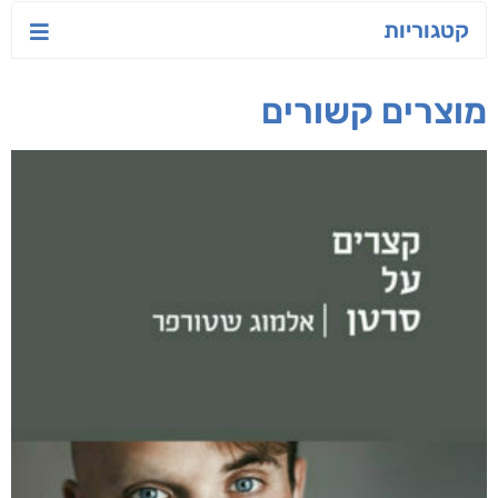
הלב
יאיר פומרנץ
עו"ד מאלק חיר
ד"ר ליאור סומך
חפש בחנות
אפליקציית ספריאפ
קטגוריות