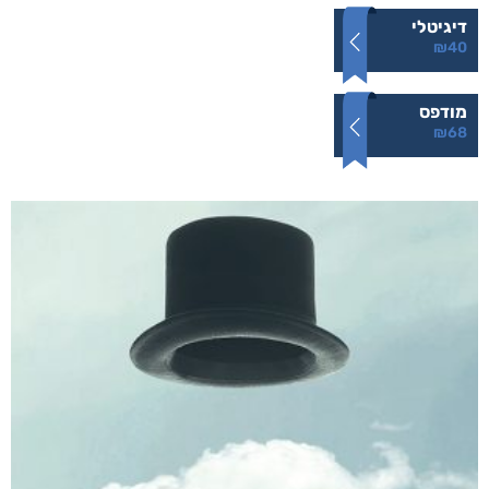
קצרים על סרטן
₪
68
–
₪
40
דיגיטלי
₪
40