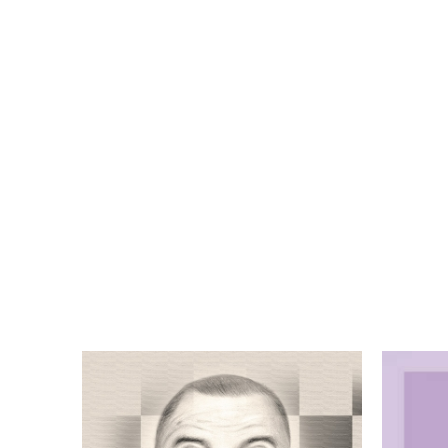
ת האיפשור
השתקפות ספרי
הלב של אמא
שמואל בראי אמנות
ון שפריר
ירדן כהן
הציור
לילך שטרן