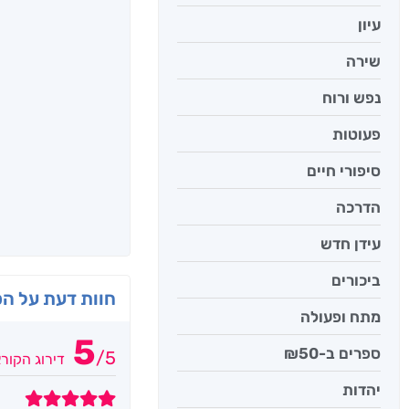
עיון
שירה
נפש ורוח
פעוטות
סיפורי חיים
הדרכה
עידן חדש
ביכורים
חוות דעת על ה
מתח ופעולה
5
ספרים ב-₪50
/
5
דירוג הקור
יהדות
5