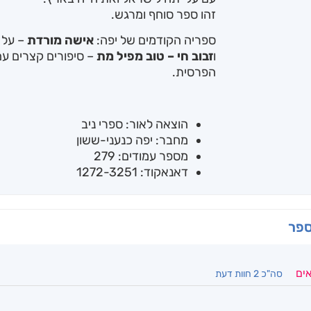
זהו ספר סוחף ומרגש.
ספריה הקודמים של יפה:
אישה מורדת
– על ח
ו
זבוב חי – טוב מפיל מת
– סיפורים קצרים ע
הפרסית.
הוצאה לאור: ספרי ניב
מחבר: יפה כנעני-ששון
מספר עמודים: 279
דאנאקוד: 1272-3251
ספר
אים
סה"כ 2 חוות דעת