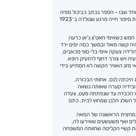
וחד שבו – הספר נכתב כביכול מפיה
של אימה ג'וואהר בת חאט'ון ג'אן, המגוללת את סיפור חייה מרגע שנולדה ב־1923
 חמש כשאימי חאט'ון ג'אן כרעה
יה קשה מאוד ובמשך כמה ימים ירד
לידה צעקה אימי בלי סוף מכאבים,
עיה ויש צורך דחוף להזעיק רופא.
י מזג האוויר הקשה לא הסתייע בידי
חיכתה לנס. אחותי הבכורה,
ובידיה קערה שאותה נשאה
עץ הכבדה עד שנפתחה מעט, צעדה
 השלג הלבן שמחוץ לבית. כתם
במחצית הראשונה של המאה
ים ואף משעשעים שאירעו לה,
ת קשיי הקליטה שחוותה המשפחה