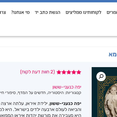
מרים
לקוחותינו ממליצים
הגשת כתב יד
מי אנחנו?
צרו
מא
(
2
חוות דעת לקוח)
2
מדורגים
5.00
מתוך 5
יפה כנעני-ששון
מבוסס על
קטגוריות:
היסטוריה
,
חדשים על המדף
,
סיפורי חיי
דירוגים של
לקוחות
יפה כנעני-ששון
והביאה לעולם ארבעה ילדים בישראל. היא ל
היא מעבירה את מורשת יהדות איראן המפואר