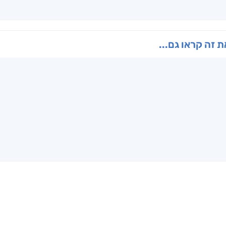
ו
הנוסע
תרדמת
האר
ן
אריאל פרויליך
א. פ.
דו
 זה קראו גם...