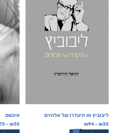
ליבוביץ או היעדרו של אלוהים
אינשם