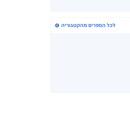
כיבישוף
אל תוך המדים
יין, שקרים והייטק
ד אפרים
שי מסיקה
קטי סול
לכל הספרים מהקטגוריה