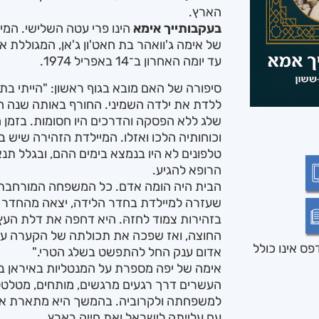
הארץ.
בעקבותייך אימא
הינו פרי עטה השלישי. המי
עד יומה האחרון ב־14 באפריל 1974.
סיפורה של האם מובא בגוף ראשון: "הייתי בת
ללדת את ילדה השמיני. החורף באותה שנה ה
שלג ללא הפסקה והדרכים היו חסומות. בזמן ה
וכוחותיה הלכו ואזלו. המיילדת הזהירה שיש ב
טלפונים לא היו בנמצא בימים ההם, ובגלל תנא
הרופא להגיע.
הבית היה הומה אדם. כל המשפחה המורחבת 
שעזרה למיילדת בחדר הלידה, יצאה מהחדר 
בזהירות צמוד לחזהּ. היא דחפה את דלת ה
החוצה, ואז שפכה את תכולתה של הקערה על
ס אינו כולל
אדום ענק החל להתפשט בשלג הטרי."
אימה של יפה מספרת על המנטליות באיראן 
העשרים דרך רגעים מרגשים, מותחים, מטלטל
למשפחתה ולקרוביה. בהמשך היא מתארת א
עם עלייתה לישראל ואת חייה בארץ.