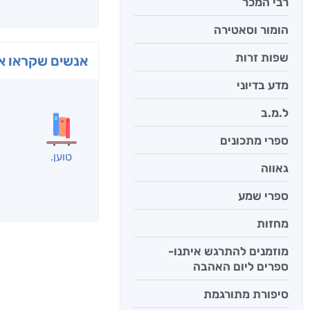
רבי המכר
הומור וסאטירה
שפות זרות
בפנוכ
מדע בדיוני
חני שאט
ל.מ.ב
ספרי מתכונים
גאווה
אנשים שקראו את
ספרי שמע
מחזות
מוזמנים להתרגש איתנו-
ספרים ליום האהבה
סיפורת מתורגמת