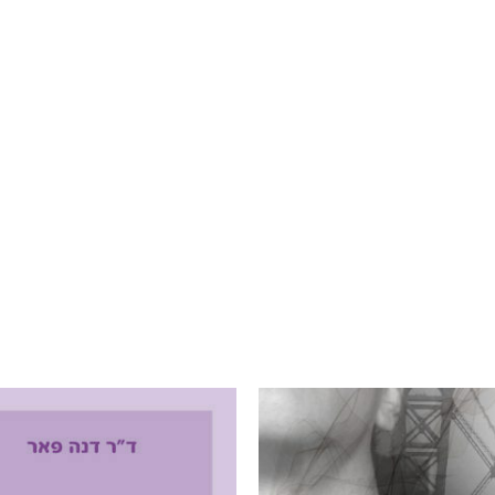
רעועה
בילי הבלשית וחידת
טרור בשם האמונה
סודו
הלב
רנץ
עו"ד מאלק חיר
אל
ד"ר ליאור סומך