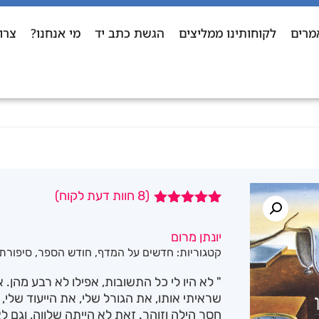
מרים
לקוחותינו ממליצים
הגשת כתב יד
מי אנחנו?
צרו
(
8
חוות דעת לקוח)
8
מדורגים
4.88
מתוך
יונתן מרום
5 מבוסס על
קטגוריות:
חדשים על המדף
,
חודש הספר
,
סיפורת
דירוגים של
לקוחות
" לא היו לי כל התשובות, אפילו לא רבע מהן
שראיתי אותו, את הגורל שלי, את הייעוד שלי
חסר הילה וזוהר. זאת לא הייתה שלווה, וגם 