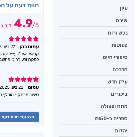
חוות דעת על ה
עיון
4.9
שירה
/
5
דירוג 
נפש ורוח
5
פעוטות
עמוס כהן
27 ביוני 2025
קראתי את "בעיית הזמן"
סיפורי חיים
לסקרן ולעורר בי מחשבו
הדרכה
5
עידן חדש
עמוס
22 ביוני 2025
ביכורים
סיפור מרתק - מומלץ מ
מתח ופעולה
הצג עוד חוות דעת
ספרים ב-₪50
יהדות