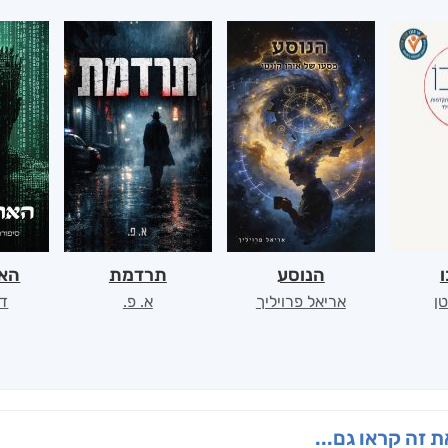
ו
הנוסע
תרדמת
האר
ן
אריאל פרויליך
א. פ.
דו
 זה קראו גם...