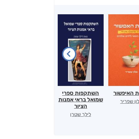
ת האיפשור
השתקפות ספרי
הלב של אמא
שמואל בראי אמנות
ון שפריר
ירדן כהן
הציור
לילך שטרן