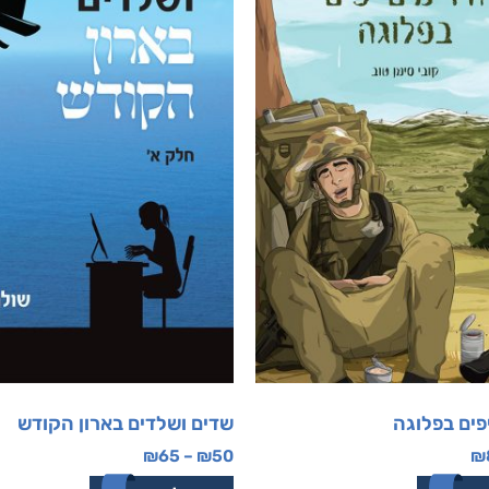
יפים בפלוגה
שדים ושלדים בארון הקודש
₪
65
–
₪
50
₪