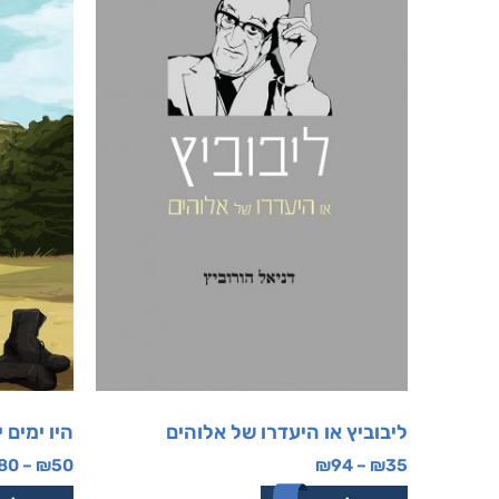
ליבוביץ או היעדרו של אלוהים
היו ימים 
80
–
₪
50
₪
94
–
₪
35