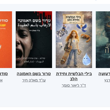
רעועה
בילי הבלשית וחידת
טרור בשם האמונה
סודו
הלב
רנץ
עו"ד מאלק חיר
אל
ד"ר ליאור סומך